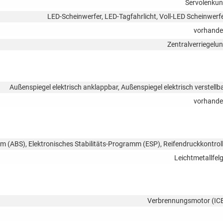
Servolenku
LED-Scheinwerfer, LED-Tagfahrlicht, Voll-LED Scheinwerf
vorhand
Zentralverriegelu
Außenspiegel elektrisch anklappbar, Außenspiegel elektrisch verstellb
vorhand
em (ABS), Elektronisches Stabilitäts-Programm (ESP), Reifendruckkontrol
Leichtmetallfel
Verbrennungsmotor (IC