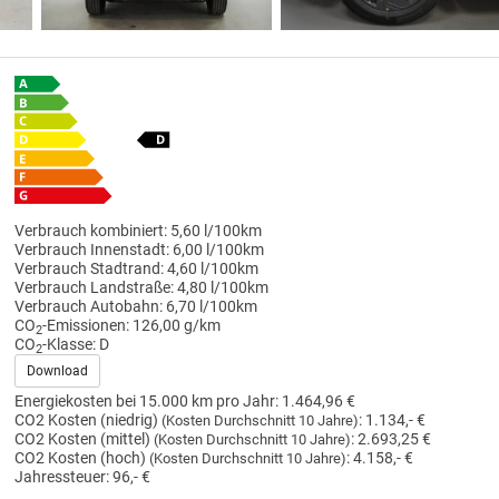
Verbrauch kombiniert:
5,60 l/100km
Verbrauch Innenstadt:
6,00 l/100km
Verbrauch Stadtrand:
4,60 l/100km
Verbrauch Landstraße:
4,80 l/100km
Verbrauch Autobahn:
6,70 l/100km
CO
-Emissionen:
126,00 g/km
2
CO
-Klasse:
D
2
Download
Energiekosten bei 15.000 km pro Jahr:
1.464,96 €
CO2 Kosten (niedrig)
:
1.134,- €
(Kosten Durchschnitt 10 Jahre)
CO2 Kosten (mittel)
:
2.693,25 €
(Kosten Durchschnitt 10 Jahre)
CO2 Kosten (hoch)
:
4.158,- €
(Kosten Durchschnitt 10 Jahre)
Jahressteuer:
96,- €