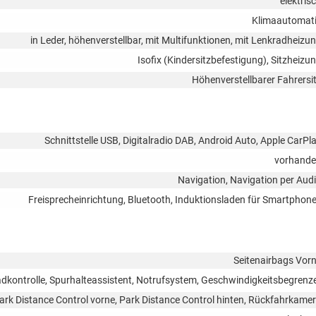
elektris
Klimaautomat
in Leder, höhenverstellbar, mit Multifunktionen, mit Lenkradheizu
Isofix (Kindersitzbefestigung), Sitzheizu
Höhenverstellbarer Fahrersi
Schnittstelle USB, Digitalradio DAB, Android Auto, Apple CarPl
vorhand
Navigation, Navigation per Aud
Freisprecheinrichtung, Bluetooth, Induktionsladen für Smartphon
Seitenairbags Vor
ontrolle, Spurhalteassistent, Notrufsystem, Geschwindigkeitsbegrenz
ark Distance Control vorne, Park Distance Control hinten, Rückfahrkame