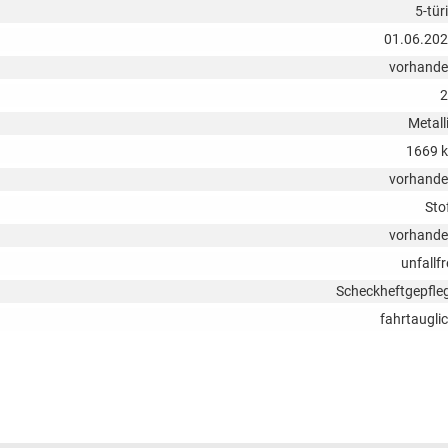
5-tür
01.06.20
vorhand
2
Metall
1669 
vorhand
Sto
vorhand
unfallfr
Scheckheftgepfle
fahrtaugli