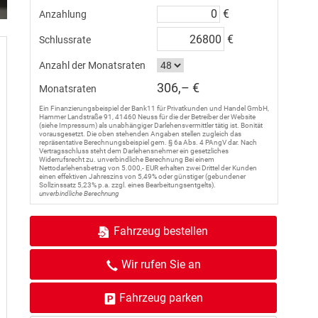
€
Anzahlung
€
Schlussrate
Anzahl der Monatsraten
306,– €
Monatsraten
Ein Finanzierungsbeispiel der Bank11 für Privatkunden und Handel GmbH,
Hammer Landstraße 91, 41460 Neuss für die der Betreiber der Website
(siehe Impressum) als unabhängiger Darlehensvermittler tätig ist. Bonität
vorausgesetzt. Die oben stehenden Angaben stellen zugleich das
repräsentative Berechnungsbeispiel gem. § 6a Abs. 4 PAngV dar. Nach
Vertragsschluss steht dem Darlehensnehmer ein gesetzliches
Widerrufsrecht zu. unverbindliche Berechnung Bei einem
Nettodarlehensbetrag von 5.000,- EUR erhalten zwei Drittel der Kunden
einen effektiven Jahreszins von 5,49% oder günstiger (gebundener
Sollzinssatz 5,23% p.a. zzgl. eines Bearbeitungsentgelts).
unverbindliche Berechnung
Fahrzeug bestellen
Wir rufen Sie an
Fahrzeug parken