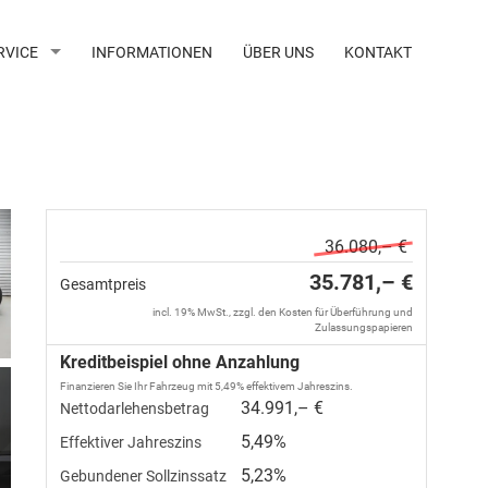
RVICE
INFORMATIONEN
ÜBER UNS
KONTAKT
36.080,– €
35.781,– €
Gesamtpreis
incl. 19% MwSt., zzgl. den Kosten für Überführung und
Zulassungspapieren
Kreditbeispiel ohne Anzahlung
Finanzieren Sie Ihr Fahrzeug mit 5,49% effektivem Jahreszins.
34.991,– €
Nettodarlehensbetrag
5,49%
Effektiver Jahreszins
5,23%
Gebundener Sollzinssatz