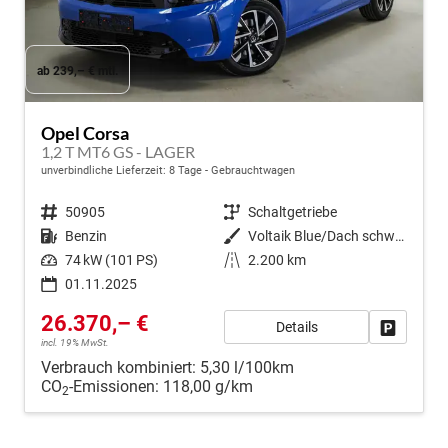
ab 239,– € mtl.
Opel Corsa
1,2 T MT6 GS - LAGER
unverbindliche Lieferzeit:
8 Tage
Gebrauchtwagen
Fahrzeugnr.
50905
Getriebe
Schaltgetriebe
Kraftstoff
Benzin
Außenfarbe
Voltaik Blue/Dach schwarz Metallic ()
Leistung
74 kW (101 PS)
Kilometerstand
2.200 km
01.11.2025
26.370,– €
Details
Fahrzeug
incl. 19% MwSt.
Verbrauch kombiniert:
5,30 l/100km
CO
-Emissionen:
118,00 g/km
2