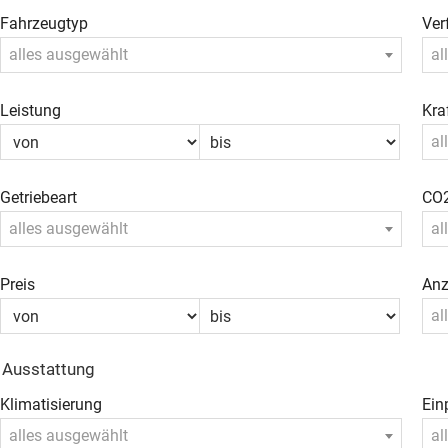
Fahrzeugtyp
Ver
alles ausgewählt
al
Leistung
Kra
al
Getriebeart
CO2
alles ausgewählt
al
Preis
Anz
al
Ausstattung
Klimatisierung
Ein
alles ausgewählt
al