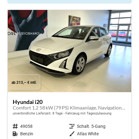
ab 213,– € mtl.
Hyundai i20
Comfort 1.2 58 kW (79 PS) Klimaanlage, Navigationssystem, Radio mit DAB, Apple CarPlay & Android Auto, Rückfahrkamera, Einparkhilfe hinten, Lichtsensor, Spurhalteassistent, Fernlichtassistent, Verkehrszeichenassistent uvm.
unverbindliche Lieferzeit:
8 Tage
Fahrzeug mit Tageszulassung
Fahrzeugnr.
49058
Getriebe
Schalt. 5-Gang
Kraftstoff
Benzin
Außenfarbe
Atlas White