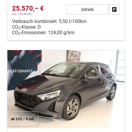
25.570,– €
Details
Fahrzeug
incl. 19% MwSt.
Verbrauch kombiniert:
5,50 l/100km
CO
-Klasse:
D
2
CO
-Emissionen:
124,00 g/km
2
ab 233,– € mtl.