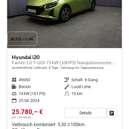
ab 233,– € mtl.
Hyundai i20
Family 1.0 T-GDI 73 kW (100 PS) Navigationssystem, Klimaautomatik, Sitzheizung, Lenkradheizung, Radio mit DAB, Apple CarPlay & Android Auto, Rückfahrkamera, Einparkhilfe hinten, Lichtsensor, Spurassistent, Fernlichtassistent, Verkehrszeichenassistent uvm.
unverbindliche Lieferzeit:
8 Tage
Fahrzeug mit Tageszulassung
Fahrzeugnr.
49060
Getriebe
Schalt. 6-Gang
Kraftstoff
Benzin
Außenfarbe
Lucid Lime
Leistung
74 kW (101 PS)
Kilometerstand
10 km
25.06.2024
25.780,– €
Details
Fahrzeug
incl. 19% MwSt.
Verbrauch kombiniert:
5,30 l/100km