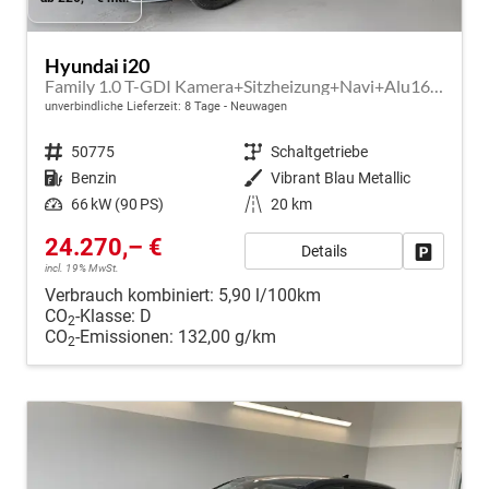
Hyundai i20
Family 1.0 T-GDI Kamera+Sitzheizung+Navi+Alu16+PDC+App-Connect
unverbindliche Lieferzeit:
8 Tage
Neuwagen
Fahrzeugnr.
50775
Getriebe
Schaltgetriebe
Kraftstoff
Benzin
Außenfarbe
Vibrant Blau Metallic
Leistung
66 kW (90 PS)
Kilometerstand
20 km
24.270,– €
Details
Fahrzeug
incl. 19% MwSt.
Verbrauch kombiniert:
5,90 l/100km
CO
-Klasse:
D
2
CO
-Emissionen:
132,00 g/km
2