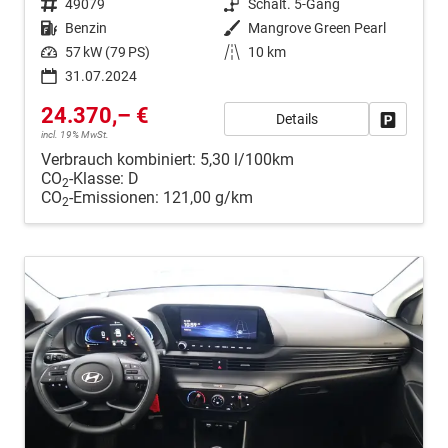
Fahrzeugnr.
49079
Getriebe
Schalt. 5-Gang
Kraftstoff
Benzin
Außenfarbe
Mangrove Green Pearl
Leistung
57 kW (79 PS)
Kilometerstand
10 km
31.07.2024
24.370,– €
Details
Fahrzeug
incl. 19% MwSt.
Verbrauch kombiniert:
5,30 l/100km
CO
-Klasse:
D
2
CO
-Emissionen:
121,00 g/km
2