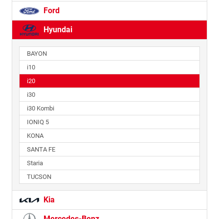
Ford
Hyundai
BAYON
i10
i20
i30
i30 Kombi
IONIQ 5
KONA
SANTA FE
Staria
TUCSON
Kia
Mercedes-Benz