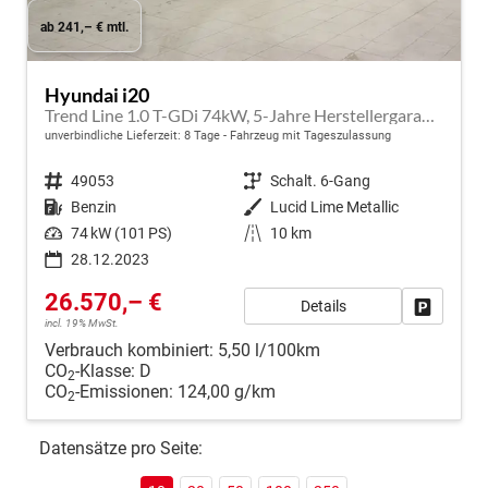
ab 241,– € mtl.
Hyundai i20
Trend Line 1.0 T-GDi 74kW, 5-Jahre Herstellergarantie, Infotainment-Paket, Winter-Paket, 8" Infotainmentsystem, AppleCarPlay&Android Auto, Radio DAB, Rückfahrkamera, Tempomat, Spurhalteassistent, Nebelscheinwerfer, 17" Leichtmetallfelgen, uvm.
unverbindliche Lieferzeit:
8 Tage
Fahrzeug mit Tageszulassung
Fahrzeugnr.
49053
Getriebe
Schalt. 6-Gang
Kraftstoff
Benzin
Außenfarbe
Lucid Lime Metallic
Leistung
74 kW (101 PS)
Kilometerstand
10 km
28.12.2023
26.570,– €
Details
Fahrzeug
incl. 19% MwSt.
Verbrauch kombiniert:
5,50 l/100km
CO
-Klasse:
D
2
CO
-Emissionen:
124,00 g/km
2
Datensätze pro Seite: