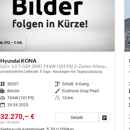
ab 292,– € mtl.
a
Hyundai KONA
GO+ 1.0 T-GDI 2WD 74 kW (101 PS) 2-Zonen-Klimaautomatik, Sitzheizung, Lenkradheizung, DAB, Android Auto, Apple CarPlay, Navigationssystem, Induktionsladestation, LED-Scheinwerfer, 18 Zoll Leichtmetallfelgen, uvm
unverbindliche Lieferzeit:
8 Tage
Neuwagen mit Tageszulassung
Fahrzeugnr.
50207
Getriebe
Schalt. 6-Gang
Kraftstoff
Benzin
Außenfarbe
Ecotronic Gray Pearl
Leistung
74 kW (101 PS)
Kilometerstand
10 km
29.04.2025
32.270,– €
Details
Fahrzeug park
incl. 19% MwSt.
Verbrauch kombiniert:
5,70 l/100km