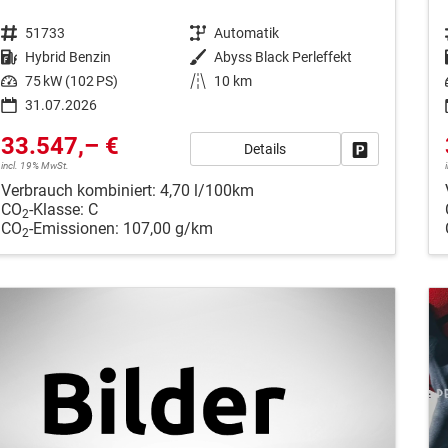
Fahrzeugnr.
51733
Getriebe
Automatik
Kraftstoff
Hybrid Benzin
Außenfarbe
Abyss Black Perleffekt
Leistung
75 kW (102 PS)
Kilometerstand
10 km
31.07.2026
33.547,– €
Details
Fahrzeug park
incl. 19% MwSt.
Verbrauch kombiniert:
4,70 l/100km
CO
-Klasse:
C
2
CO
-Emissionen:
107,00 g/km
2