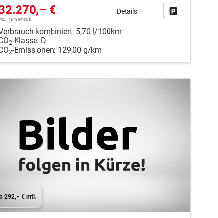
32.270,– €
Details
en
Fahrzeug park
incl. 19% MwSt.
Verbrauch kombiniert:
5,70 l/100km
CO
-Klasse:
D
2
CO
-Emissionen:
129,00 g/km
2
b 292,– € mtl.