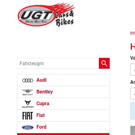
in
H
Ve
Fahrzeugnr.
Audi
An
Bentley
Cupra
Fiat
Ford