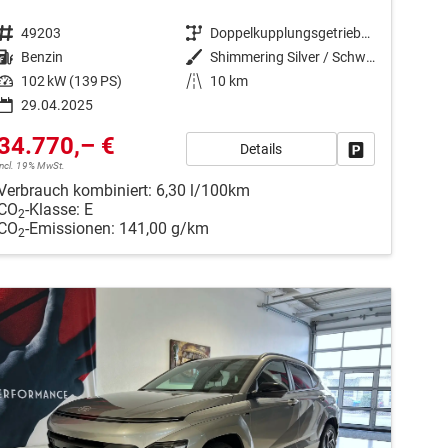
Fahrzeugnr.
49203
Getriebe
Doppelkupplungsgetriebe (DSG)
Kraftstoff
Benzin
Außenfarbe
Shimmering Silver / Schwarz
Leistung
102 kW (139 PS)
Kilometerstand
10 km
29.04.2025
34.770,– €
Details
en
Fahrzeug park
incl. 19% MwSt.
Verbrauch kombiniert:
6,30 l/100km
CO
-Klasse:
E
2
CO
-Emissionen:
141,00 g/km
2