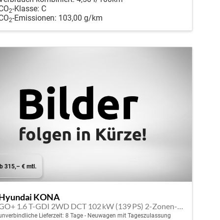
CO
-Klasse:
C
2
CO
-Emissionen:
103,00 g/km
2
b 315,– € mtl.
Hyundai KONA
GO+ 1.6 T-GDI 2WD DCT 102 kW (139 PS) 2-Zonen-Klimaautomatik, Sitzheizung, Lenkradheizung, DAB, Android Auto, Apple CarPlay, Navigationssystem, Induktionsladestation, LED-Scheinwerfer, 18 Zoll Leichtmetallfelgen, uvm
unverbindliche Lieferzeit:
8 Tage
Neuwagen mit Tageszulassung