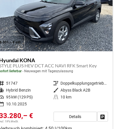
b 301,– € mtl.
Hyundai KONA
STYLE PLUS HEV DCT ACC NAVI RFK Smart Key
sofort lieferbar
Neuwagen mit Tageszulassung
Fahrzeugnr.
51747
Getriebe
Doppelkupplungsgetriebe (DSG)
Kraftstoff
Hybrid Benzin
Außenfarbe
Abyss Black A2B
Leistung
95 kW (129 PS)
Kilometerstand
10 km
10.10.2025
33.280,– €
Details
en
Fahrzeug park
incl. 19% MwSt.
Verbrauch kombiniert:
4,50 l/100km