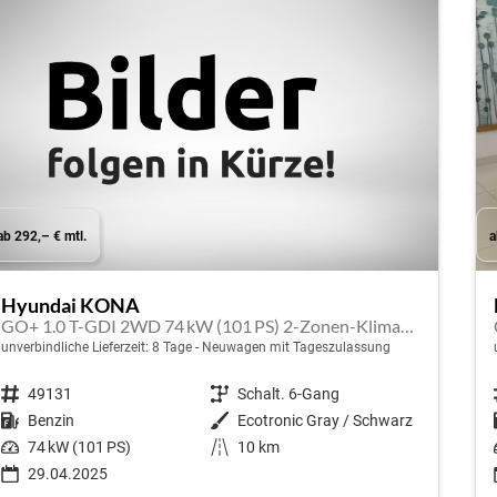
ab 292,– € mtl.
a
Hyundai KONA
GO+ 1.0 T-GDI 2WD 74 kW (101 PS) 2-Zonen-Klimaautomatik, Sitzheizung, Lenkradheizung, DAB, Android Auto, Apple CarPlay, Navigationssystem, Induktionsladestation, LED-Scheinwerfer, 18 Zoll Leichtmetallfelgen, uvm
unverbindliche Lieferzeit:
8 Tage
Neuwagen mit Tageszulassung
Fahrzeugnr.
49131
Getriebe
Schalt. 6-Gang
Kraftstoff
Benzin
Außenfarbe
Ecotronic Gray / Schwarz
Leistung
74 kW (101 PS)
Kilometerstand
10 km
29.04.2025