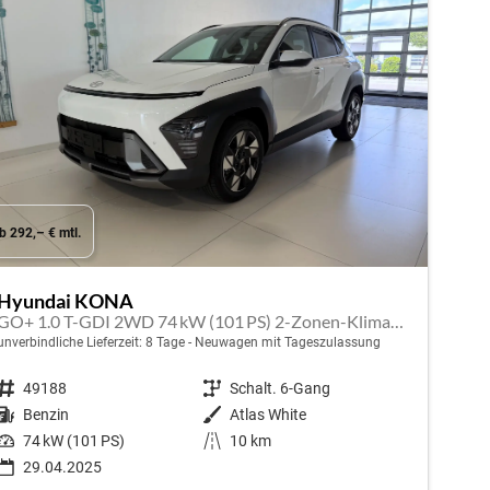
b 292,– € mtl.
Hyundai KONA
GO+ 1.0 T-GDI 2WD 74 kW (101 PS) 2-Zonen-Klimaautomatik, Sitzheizung, Lenkradheizung, DAB, Android Auto, Apple CarPlay, Navigationssystem, Induktionsladestation, LED-Scheinwerfer, 18 Zoll Leichtmetallfelgen, uvm
unverbindliche Lieferzeit:
8 Tage
Neuwagen mit Tageszulassung
Fahrzeugnr.
49188
Getriebe
Schalt. 6-Gang
Kraftstoff
Benzin
Außenfarbe
Atlas White
Leistung
74 kW (101 PS)
Kilometerstand
10 km
29.04.2025