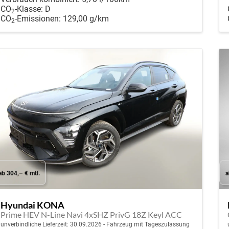
CO
-Klasse:
D
2
CO
-Emissionen:
129,00 g/km
2
ab 304,– € mtl.
a
Hyundai KONA
Prime HEV N-Line Navi 4xSHZ PrivG 18Z Keyl ACC
unverbindliche Lieferzeit:
30.09.2026
Fahrzeug mit Tageszulassung