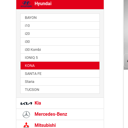
Hyundai
BAYON
i10
i20
i30
i30 Kombi
IONIQ 5
KONA
SANTA FE
Staria
TUCSON
Kia
Mercedes-Benz
Mitsubishi