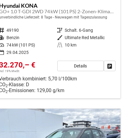
Hyundai KONA
GO+ 1.0 T-GDI 2WD 74 kW (101 PS) 2-Zonen-Klimaautomatik, Sitzheizung, Lenkradheizung, DAB, Android Auto, Apple CarPlay, Navigationssystem, Induktionsladestation, LED-Scheinwerfer, 18 Zoll Leichtmetallfelgen, uvm
unverbindliche Lieferzeit:
8 Tage
Neuwagen mit Tageszulassung
Fahrzeugnr.
49190
Getriebe
Schalt. 6-Gang
Kraftstoff
Benzin
Außenfarbe
Ultimate Red Metallic
Leistung
74 kW (101 PS)
Kilometerstand
10 km
29.04.2025
32.270,– €
Details
en
Fahrzeug park
incl. 19% MwSt.
Verbrauch kombiniert:
5,70 l/100km
CO
-Klasse:
D
2
CO
-Emissionen:
129,00 g/km
2