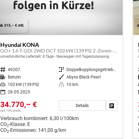
ab 315,– € mtl.
a
Hyundai KONA
GO+ 1.6 T-GDI 2WD DCT 102 kW (139 PS) 2-Zonen-Klimaautomatik, Sitzheizung, Lenkradheizung, DAB, Android Auto, Apple CarPlay, Navigationssystem, Induktionsladestation, LED-Scheinwerfer, 18 Zoll Leichtmetallfelgen, uvm
unverbindliche Lieferzeit:
8 Tage
Neuwagen mit Tageszulassung
Fahrzeugnr.
49207
Getriebe
Doppelkupplungsgetriebe (DSG)
Kraftstoff
Benzin
Außenfarbe
Abyss Black Pearl
Leistung
102 kW (139 PS)
Kilometerstand
10 km
28.05.2025
34.770,– €
Details
Fahrzeug park
incl. 19% MwSt.
Verbrauch kombiniert:
6,30 l/100km
CO
-Klasse:
E
2
CO
-Emissionen:
141,00 g/km
2