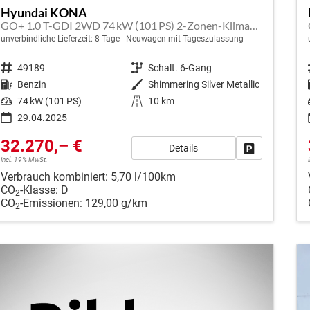
Hyundai KONA
GO+ 1.0 T-GDI 2WD 74 kW (101 PS) 2-Zonen-Klimaautomatik, Sitzheizung, Lenkradheizung, DAB, Android Auto, Apple CarPlay, Navigationssystem, Induktionsladestation, LED-Scheinwerfer, 18 Zoll Leichtmetallfelgen, uvm
unverbindliche Lieferzeit:
8 Tage
Neuwagen mit Tageszulassung
Fahrzeugnr.
49189
Getriebe
Schalt. 6-Gang
Kraftstoff
Benzin
Außenfarbe
Shimmering Silver Metallic
Leistung
74 kW (101 PS)
Kilometerstand
10 km
29.04.2025
32.270,– €
Details
Fahrzeug park
incl. 19% MwSt.
Verbrauch kombiniert:
5,70 l/100km
CO
-Klasse:
D
2
CO
-Emissionen:
129,00 g/km
2