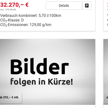
32.270,– €
Details
Fahrzeug park
incl. 19% MwSt.
Verbrauch kombiniert:
5,70 l/100km
CO
-Klasse:
D
2
CO
-Emissionen:
129,00 g/km
2
ab 292,– € mtl.
a