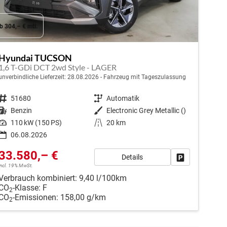
b 304,– € mtl.
Hyundai TUCSON
1,6 T-GDi DCT 2wd Style - LAGER
unverbindliche Lieferzeit:
28.08.2026
Fahrzeug mit Tageszulassung
Fahrzeugnr.
51680
Getriebe
Automatik
Kraftstoff
Benzin
Außenfarbe
Electronic Grey Metallic ()
Leistung
110 kW (150 PS)
Kilometerstand
20 km
06.08.2026
33.580,– €
Details
en
Fahrzeug park
incl. 19% MwSt.
Verbrauch kombiniert:
9,40 l/100km
CO
-Klasse:
F
2
CO
-Emissionen:
158,00 g/km
2