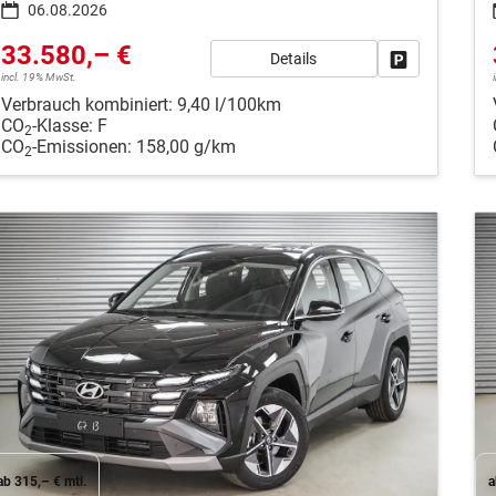
06.08.2026
33.580,– €
Details
Fahrzeug park
incl. 19% MwSt.
Verbrauch kombiniert:
9,40 l/100km
CO
-Klasse:
F
2
CO
-Emissionen:
158,00 g/km
2
ab 315,– € mtl.
a