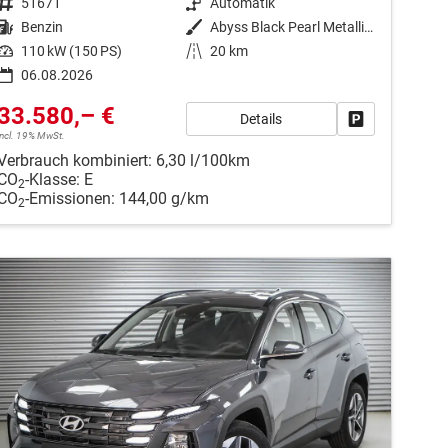
Fahrzeugnr.
51671
Getriebe
Automatik
Kraftstoff
Benzin
Außenfarbe
Abyss Black Pearl Metallic ()
Leistung
110 kW (150 PS)
Kilometerstand
20 km
06.08.2026
33.580,– €
Details
en
Fahrzeug park
incl. 19% MwSt.
Verbrauch kombiniert:
6,30 l/100km
CO
-Klasse:
E
2
CO
-Emissionen:
144,00 g/km
2