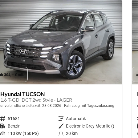
ab 304,– € mtl.
a
Hyundai TUCSON
1,6 T-GDi DCT 2wd Style - LAGER
unverbindliche Lieferzeit:
28.08.2026
Fahrzeug mit Tageszulassung
Fahrzeugnr.
51681
Getriebe
Automatik
Kraftstoff
Benzin
Außenfarbe
Electronic Grey Metallic ()
Leistung
110 kW (150 PS)
Kilometerstand
20 km