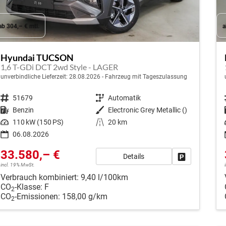
ab 304,– € mtl.
a
Hyundai TUCSON
1,6 T-GDi DCT 2wd Style - LAGER
unverbindliche Lieferzeit:
28.08.2026
Fahrzeug mit Tageszulassung
Fahrzeugnr.
51679
Getriebe
Automatik
Kraftstoff
Benzin
Außenfarbe
Electronic Grey Metallic ()
Leistung
110 kW (150 PS)
Kilometerstand
20 km
06.08.2026
33.580,– €
Details
Fahrzeug park
incl. 19% MwSt.
Verbrauch kombiniert:
9,40 l/100km
CO
-Klasse:
F
2
CO
-Emissionen:
158,00 g/km
2