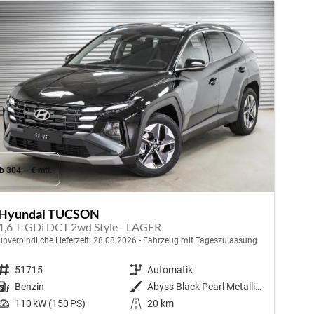
b 304,– € mtl.
Hyundai TUCSON
1,6 T-GDi DCT 2wd Style - LAGER
unverbindliche Lieferzeit:
28.08.2026
Fahrzeug mit Tageszulassung
Fahrzeugnr.
51715
Getriebe
Automatik
Kraftstoff
Benzin
Außenfarbe
Abyss Black Pearl Metallic ()
Leistung
110 kW (150 PS)
Kilometerstand
20 km