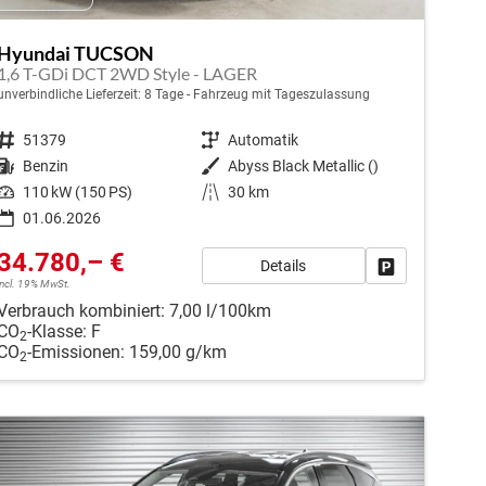
Hyundai TUCSON
1,6 T-GDi DCT 2WD Style - LAGER
unverbindliche Lieferzeit:
8 Tage
Fahrzeug mit Tageszulassung
Fahrzeugnr.
51379
Getriebe
Automatik
Kraftstoff
Benzin
Außenfarbe
Abyss Black Metallic ()
Leistung
110 kW (150 PS)
Kilometerstand
30 km
01.06.2026
34.780,– €
Details
en
Fahrzeug park
incl. 19% MwSt.
Verbrauch kombiniert:
7,00 l/100km
CO
-Klasse:
F
2
CO
-Emissionen:
159,00 g/km
2