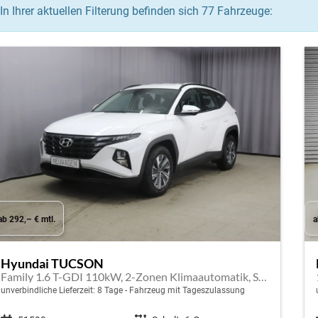
In Ihrer aktuellen Filterung befinden sich
77
Fahrzeuge:
ab 292,– € mtl.
a
Hyundai TUCSON
Family 1.6 T-GDI 110kW, 2-Zonen Klimaautomatik, Sitzheizung, AppleCarPlay&Android Auto, Freisprecheinrichtung, Radio DAB, Verkehrszeichenerkennung, Rückfahrkamera, eCall Notrufsystem, 17 Zoll Leichtmetallfelgen, uvm.
unverbindliche Lieferzeit:
8 Tage
Fahrzeug mit Tageszulassung