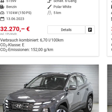
Fahrzeugnr.
51599
Getriebe
Schalt. 6-Gang
Kraftstoff
Benzin
Außenfarbe
Polar White
Leistung
110 kW (150 PS)
Kilometerstand
5 km
13.06.2023
32.270,– €
Details
Fahrzeug park
incl. 19% MwSt.
Verbrauch kombiniert:
6,70 l/100km
CO
-Klasse:
E
2
CO
-Emissionen:
152,00 g/km
2