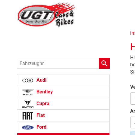
in
H
Hi
Fahrzeugnr.
be
Si
Audi
Ve
Bentley
Cupra
An
Fiat
Ford