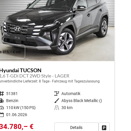
b 315,– € mtl.
Hyundai TUCSON
1,6 T-GDi DCT 2WD Style - LAGER
unverbindliche Lieferzeit:
8 Tage
Fahrzeug mit Tageszulassung
Fahrzeugnr.
51381
Getriebe
Automatik
Kraftstoff
Benzin
Außenfarbe
Abyss Black Metallic ()
Leistung
110 kW (150 PS)
Kilometerstand
30 km
01.06.2026
34.780,– €
Details
en
Fahrzeug park