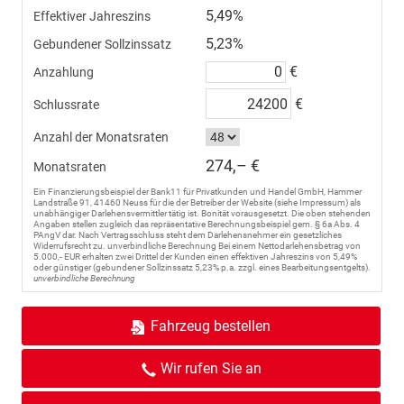
5,49%
Effektiver Jahreszins
5,23%
Gebundener Sollzinssatz
€
Anzahlung
€
Schlussrate
Anzahl der Monatsraten
274,– €
Monatsraten
Ein Finanzierungsbeispiel der Bank11 für Privatkunden und Handel GmbH, Hammer
Landstraße 91, 41460 Neuss für die der Betreiber der Website (siehe Impressum) als
unabhängiger Darlehensvermittler tätig ist. Bonität vorausgesetzt. Die oben stehenden
Angaben stellen zugleich das repräsentative Berechnungsbeispiel gem. § 6a Abs. 4
PAngV dar. Nach Vertragsschluss steht dem Darlehensnehmer ein gesetzliches
Widerrufsrecht zu. unverbindliche Berechnung Bei einem Nettodarlehensbetrag von
5.000,- EUR erhalten zwei Drittel der Kunden einen effektiven Jahreszins von 5,49%
oder günstiger (gebundener Sollzinssatz 5,23% p.a. zzgl. eines Bearbeitungsentgelts).
unverbindliche Berechnung
Fahrzeug bestellen
Wir rufen Sie an