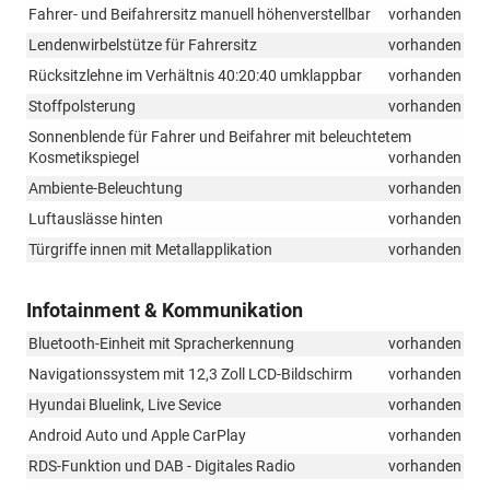
Fahrer- und Beifahrersitz manuell höhenverstellbar
vorhanden
Lendenwirbelstütze für Fahrersitz
vorhanden
Rücksitzlehne im Verhältnis 40:20:40 umklappbar
vorhanden
Stoffpolsterung
vorhanden
Sonnenblende für Fahrer und Beifahrer mit beleuchtetem
Kosmetikspiegel
vorhanden
Ambiente-Beleuchtung
vorhanden
Luftauslässe hinten
vorhanden
Türgriffe innen mit Metallapplikation
vorhanden
Infotainment & Kommunikation
Bluetooth-Einheit mit Spracherkennung
vorhanden
Navigationssystem mit 12,3 Zoll LCD-Bildschirm
vorhanden
Hyundai Bluelink, Live Sevice
vorhanden
Android Auto und Apple CarPlay
vorhanden
RDS-Funktion und DAB - Digitales Radio
vorhanden