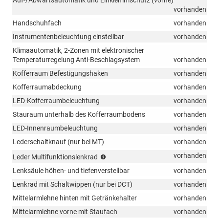
vorhanden
Handschuhfach
vorhanden
Instrumentenbeleuchtung einstellbar
vorhanden
Klimaautomatik, 2-Zonen mit elektronischer
Temperaturregelung Anti-Beschlagsystem
vorhanden
Kofferraum Befestigungshaken
vorhanden
Kofferraumabdeckung
vorhanden
LED-Kofferraumbeleuchtung
vorhanden
Stauraum unterhalb des Kofferraumbodens
vorhanden
LED-Innenraumbeleuchtung
vorhanden
Lederschaltknauf (nur bei MT)
vorhanden
Audio
vorhanden
Leder Multifunktionslenkrad
/
Lenksäule höhen- und tiefenverstellbar
vorhanden
Bluetooth
/
Lenkrad mit Schaltwippen (nur bei DCT)
vorhanden
Bordcomputer
Mittelarmlehne hinten mit Getränkehalter
vorhanden
/
Tempomat
Mittelarmlehne vorne mit Staufach
vorhanden