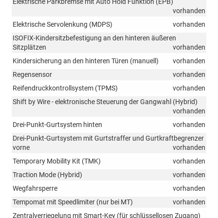
Elektrische Parkbremse mit Auto Hold Funktion (EPB)
vorhanden
Elektrische Servolenkung (MDPS)
vorhanden
ISOFIX-Kindersitzbefestigung an den hinteren äußeren
Sitzplätzen
vorhanden
Kindersicherung an den hinteren Türen (manuell)
vorhanden
Regensensor
vorhanden
Reifendruckkontrollsystem (TPMS)
vorhanden
Shift by Wire - elektronische Steuerung der Gangwahl (Hybrid)
vorhanden
Drei-Punkt-Gurtsystem hinten
vorhanden
Drei-Punkt-Gurtsystem mit Gurtstraffer und Gurtkraftbegrenzer
vorne
vorhanden
Temporary Mobility Kit (TMK)
vorhanden
Traction Mode (Hybrid)
vorhanden
Wegfahrsperre
vorhanden
Tempomat mit Speedlimiter (nur bei MT)
vorhanden
Zentralverriegelung mit Smart-Key (für schlüssellosen Zugang)