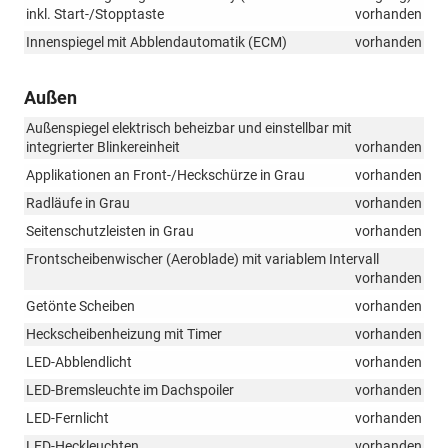
inkl. Start-/Stopptaste
vorhanden
Innenspiegel mit Abblendautomatik (ECM)
vorhanden
Außen
Außenspiegel elektrisch beheizbar und einstellbar mit
integrierter Blinkereinheit
vorhanden
Applikationen an Front-/Heckschürze in Grau
vorhanden
Radläufe in Grau
vorhanden
Seitenschutzleisten in Grau
vorhanden
Frontscheibenwischer (Aeroblade) mit variablem Intervall
vorhanden
Getönte Scheiben
vorhanden
Heckscheibenheizung mit Timer
vorhanden
LED-Abblendlicht
vorhanden
LED-Bremsleuchte im Dachspoiler
vorhanden
LED-Fernlicht
vorhanden
LED-Heckleuchten
vorhanden