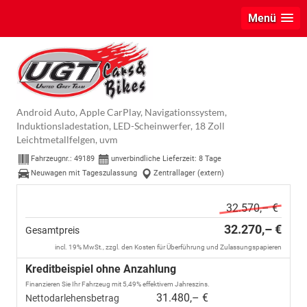
Menü
Hyundai KONA
GO+ 1.0 T-GDI 2WD 74 kW (101 PS) 2-
Zonen-Klimaautomatik, Sitzheizung, Lenkradheizung, DAB,
Android Auto, Apple CarPlay, Navigationssystem,
Induktionsladestation, LED-Scheinwerfer, 18 Zoll
Leichtmetallfelgen, uvm
Fahrzeugnr.:
49189
unverbindliche Lieferzeit:
8 Tage
Neuwagen mit Tageszulassung
Zentrallager (extern)
32.570,– €
32.270,– €
Gesamtpreis
incl. 19% MwSt., zzgl. den Kosten für Überführung und Zulassungspapieren
Kreditbeispiel ohne Anzahlung
Finanzieren Sie Ihr Fahrzeug mit 5,49% effektivem Jahreszins.
31.480,– €
Nettodarlehensbetrag