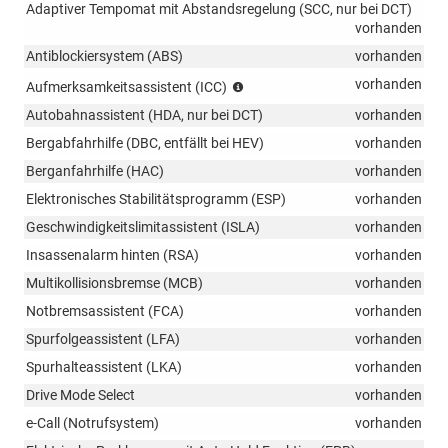
Adaptiver Tempomat mit Abstandsregelung (SCC, nur bei DCT)
vorhanden
Antiblockiersystem (ABS)
vorhanden
kamerabasierend
vorhanden
Aufmerksamkeitsassistent (ICC)
Autobahnassistent (HDA, nur bei DCT)
vorhanden
Bergabfahrhilfe (DBC, entfällt bei HEV)
vorhanden
Berganfahrhilfe (HAC)
vorhanden
Elektronisches Stabilitätsprogramm (ESP)
vorhanden
Geschwindigkeitslimitassistent (ISLA)
vorhanden
Insassenalarm hinten (RSA)
vorhanden
Multikollisionsbremse (MCB)
vorhanden
Notbremsassistent (FCA)
vorhanden
Spurfolgeassistent (LFA)
vorhanden
Spurhalteassistent (LKA)
vorhanden
Drive Mode Select
vorhanden
e-Call (Notrufsystem)
vorhanden