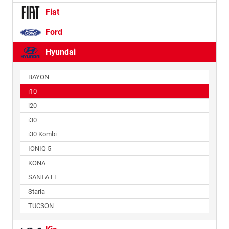
Fiat
Ford
Hyundai
BAYON
i10
i20
i30
i30 Kombi
IONIQ 5
KONA
SANTA FE
Staria
TUCSON