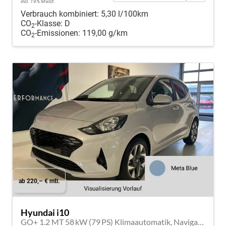
incl. 19% MwSt.
Verbrauch kombiniert:
5,30 l/100km
CO
-Klasse:
D
2
CO
-Emissionen:
119,00 g/km
2
ab 220,– € mtl.
Hyundai i10
GO+ 1.2 MT 58 kW (79 PS) Klimaautomatik, Navigationssystem, Apple CarPlay & Android Auto, Sitzheizung, Lenkradheizung, Einparkhilfe hinten, Rückfahrkamera, Privacy Glass, 15" Leichtmetallfelgen, uvm.