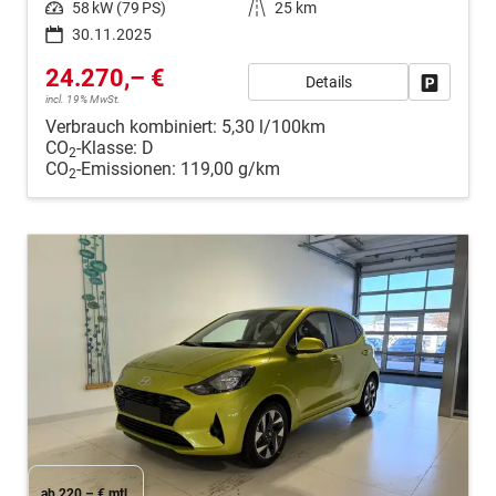
Leistung
58 kW (79 PS)
Kilometerstand
25 km
30.11.2025
24.270,– €
Details
Fahrzeug
incl. 19% MwSt.
Verbrauch kombiniert:
5,30 l/100km
CO
-Klasse:
D
2
CO
-Emissionen:
119,00 g/km
2
ab 220,– € mtl.