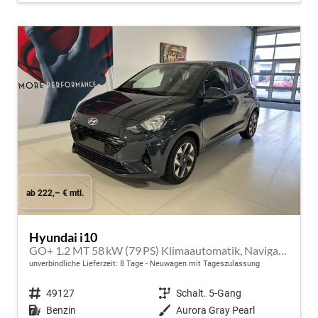
ab 222,– € mtl.
Hyundai i10
GO+ 1.2 MT 58 kW (79 PS) Klimaautomatik, Navigationssystem, Apple CarPlay & Android Auto, Sitzheizung, Lenkradheizung, Einparkhilfe hinten, Rückfahrkamera, Privacy Glass, 15" Leichtmetallfelgen, uvm.
unverbindliche Lieferzeit:
8 Tage
Neuwagen mit Tageszulassung
Fahrzeugnr.
49127
Getriebe
Schalt. 5-Gang
Kraftstoff
Benzin
Außenfarbe
Aurora Gray Pearl