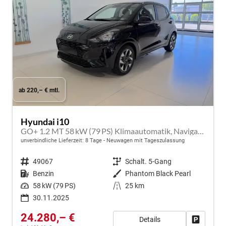
ab 220,– € mtl.
Hyundai i10
GO+ 1.2 MT 58 kW (79 PS) Klimaautomatik, Navigationssystem, Apple CarPlay & Android Auto, Sitzheizung, Lenkradheizung, Einparkhilfe hinten, Rückfahrkamera, Privacy Glass, 15" Leichtmetallfelgen, uvm.
unverbindliche Lieferzeit:
8 Tage
Neuwagen mit Tageszulassung
Fahrzeugnr.
49067
Getriebe
Schalt. 5-Gang
Kraftstoff
Benzin
Außenfarbe
Phantom Black Pearl
Leistung
58 kW (79 PS)
Kilometerstand
25 km
30.11.2025
24.280,– €
Details
Fahrzeug