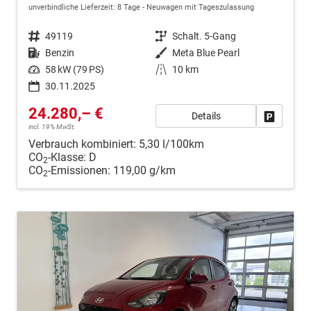
unverbindliche Lieferzeit:
8 Tage
Neuwagen mit Tageszulassung
Fahrzeugnr.
49119
Getriebe
Schalt. 5-Gang
Kraftstoff
Benzin
Außenfarbe
Meta Blue Pearl
Leistung
58 kW (79 PS)
Kilometerstand
10 km
30.11.2025
24.280,– €
Details
Fahrzeug
incl. 19% MwSt.
Verbrauch kombiniert:
5,30 l/100km
CO
-Klasse:
D
2
CO
-Emissionen:
119,00 g/km
2