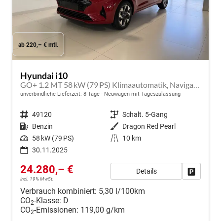
ab 220,– € mtl.
Hyundai i10
GO+ 1.2 MT 58 kW (79 PS) Klimaautomatik, Navigationssystem, Apple CarPlay & Android Auto, Sitzheizung, Lenkradheizung, Einparkhilfe hinten, Rückfahrkamera, Privacy Glass, 15" Leichtmetallfelgen, uvm.
unverbindliche Lieferzeit:
8 Tage
Neuwagen mit Tageszulassung
Fahrzeugnr.
49120
Getriebe
Schalt. 5-Gang
Kraftstoff
Benzin
Außenfarbe
Dragon Red Pearl
Leistung
58 kW (79 PS)
Kilometerstand
10 km
30.11.2025
24.280,– €
Details
Fahrzeug
incl. 19% MwSt.
Verbrauch kombiniert:
5,30 l/100km
CO
-Klasse:
D
2
CO
-Emissionen:
119,00 g/km
2