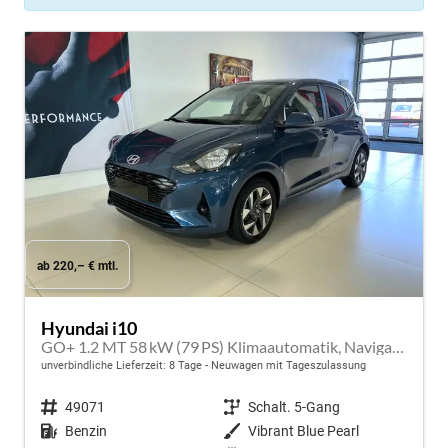
ab 220,– € mtl.
Hyundai i10
GO+ 1.2 MT 58 kW (79 PS) Klimaautomatik, Navigationssystem, Apple CarPlay & Android Auto, Sitzheizung, Lenkradheizung, Einparkhilfe hinten, Rückfahrkamera, Privacy Glass, 15" Leichtmetallfelgen, uvm.
unverbindliche Lieferzeit:
8 Tage
Neuwagen mit Tageszulassung
Fahrzeugnr.
49071
Getriebe
Schalt. 5-Gang
Kraftstoff
Benzin
Außenfarbe
Vibrant Blue Pearl