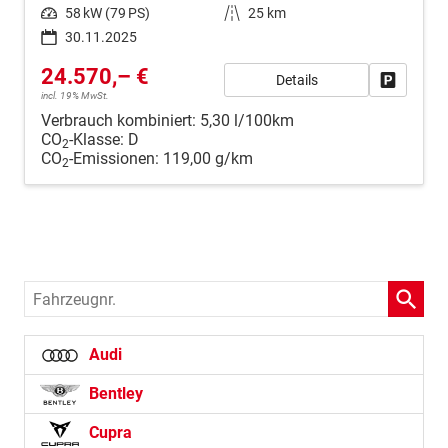
Leistung
58 kW (79 PS)
Kilometerstand
25 km
30.11.2025
24.570,– €
Details
Fahrzeug
incl. 19% MwSt.
Verbrauch kombiniert:
5,30 l/100km
CO
-Klasse:
D
2
CO
-Emissionen:
119,00 g/km
2
Fahrzeugnr.
Audi
Bentley
Cupra