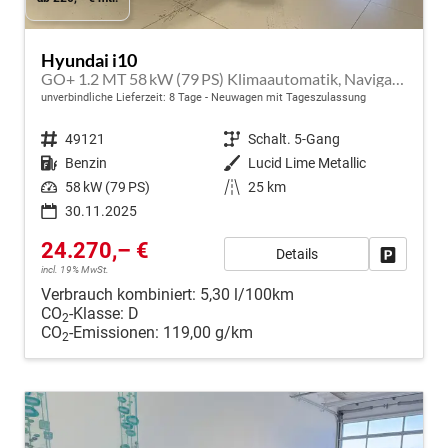
Hyundai i10
GO+ 1.2 MT 58 kW (79 PS) Klimaautomatik, Navigationssystem, Apple CarPlay & Android Auto, Sitzheizung, Lenkradheizung, Einparkhilfe hinten, Rückfahrkamera, Privacy Glass, 15" Leichtmetallfelgen, uvm.
unverbindliche Lieferzeit:
8 Tage
Neuwagen mit Tageszulassung
Fahrzeugnr.
49121
Getriebe
Schalt. 5-Gang
Kraftstoff
Benzin
Außenfarbe
Lucid Lime Metallic
Leistung
58 kW (79 PS)
Kilometerstand
25 km
30.11.2025
24.270,– €
Details
Fahrzeug
incl. 19% MwSt.
Verbrauch kombiniert:
5,30 l/100km
CO
-Klasse:
D
2
CO
-Emissionen:
119,00 g/km
2