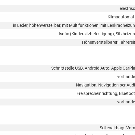
elektris
Klimaautomat
in Leder, höhenverstellbar, mit Multifunktionen, mit Lenkradheizu
Isofix (Kindersitzbefestigung), Sitzheizu
Höhenverstellbarer Fahrersi
Schnittstelle USB, Android Auto, Apple CarPl
vorhand
Navigation, Navigation per Aud
Freisprecheinrichtung, Bluetoo
vorhand
Seitenairbags Vor