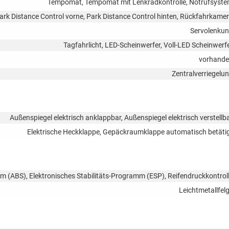
Tempomat, Tempomat mit Lenkradkontrolle, Notrufsyst
ark Distance Control vorne, Park Distance Control hinten, Rückfahrkame
Servolenku
Tagfahrlicht, LED-Scheinwerfer, Voll-LED Scheinwerf
vorhand
Zentralverriegelu
Außenspiegel elektrisch anklappbar, Außenspiegel elektrisch verstellb
Elektrische Heckklappe, Gepäckraumklappe automatisch betäti
em (ABS), Elektronisches Stabilitäts-Programm (ESP), Reifendruckkontrol
Leichtmetallfel