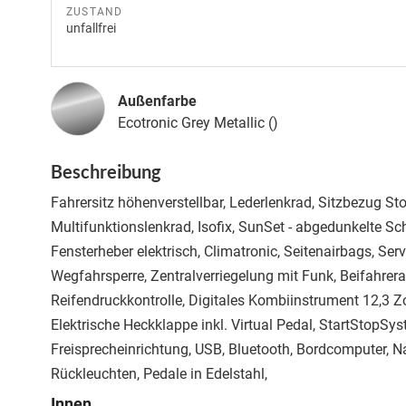
ZUSTAND
unfallfrei
Außenfarbe
Ecotronic Grey Metallic ()
Beschreibung
Fahrersitz höhenverstellbar, Lederlenkrad, Sitzbezug St
Multifunktionslenkrad, Isofix, SunSet - abgedunkelte Sch
Fensterheber elektrisch, Climatronic, Seitenairbags, Ser
Wegfahrsperre, Zentralverriegelung mit Funk, Beifahrerai
Reifendruckkontrolle, Digitales Kombiinstrument 12,3 Zo
Elektrische Heckklappe inkl. Virtual Pedal, StartStopSy
Freisprecheinrichtung, USB, Bluetooth, Bordcomputer, Na
Rückleuchten, Pedale in Edelstahl,
Innen