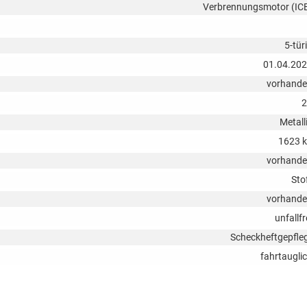
Verbrennungsmotor (IC
5-tür
01.04.20
vorhand
2
Metall
1623 
vorhand
Sto
vorhand
unfallfr
Scheckheftgepfle
fahrtaugli