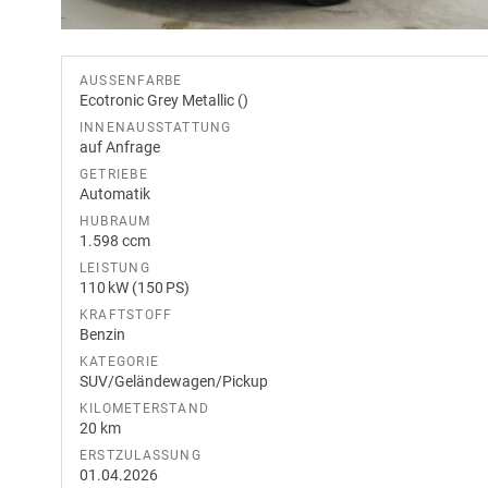
AUSSENFARBE
Ecotronic Grey Metallic ()
INNENAUSSTATTUNG
auf Anfrage
GETRIEBE
Automatik
HUBRAUM
1.598 ccm
LEISTUNG
110 kW (150 PS)
KRAFTSTOFF
Benzin
KATEGORIE
SUV/Geländewagen/Pickup
KILOMETERSTAND
20 km
ERSTZULASSUNG
01.04.2026