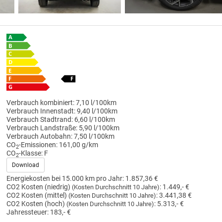
Verbrauch kombiniert:
7,10 l/100km
Verbrauch Innenstadt:
9,40 l/100km
Verbrauch Stadtrand:
6,60 l/100km
Verbrauch Landstraße:
5,90 l/100km
Verbrauch Autobahn:
7,50 l/100km
CO
-Emissionen:
161,00 g/km
2
CO
-Klasse:
F
2
Download
Energiekosten bei 15.000 km pro Jahr:
1.857,36 €
CO2 Kosten (niedrig)
:
1.449,- €
(Kosten Durchschnitt 10 Jahre)
CO2 Kosten (mittel)
:
3.441,38 €
(Kosten Durchschnitt 10 Jahre)
CO2 Kosten (hoch)
:
5.313,- €
(Kosten Durchschnitt 10 Jahre)
Jahressteuer:
183,- €