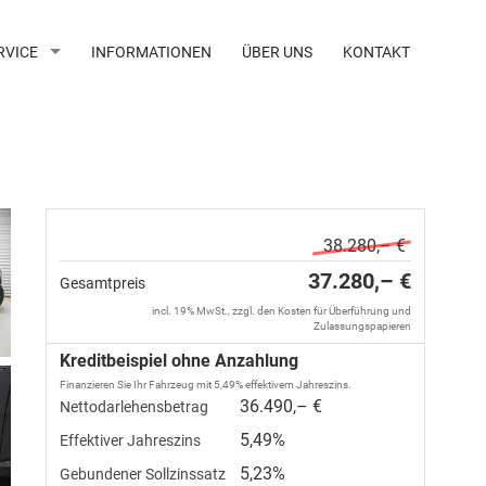
RVICE
INFORMATIONEN
ÜBER UNS
KONTAKT
38.280,– €
37.280,– €
Gesamtpreis
incl. 19% MwSt., zzgl. den Kosten für Überführung und
Zulassungspapieren
Kreditbeispiel ohne Anzahlung
Finanzieren Sie Ihr Fahrzeug mit 5,49% effektivem Jahreszins.
36.490,– €
Nettodarlehensbetrag
5,49%
Effektiver Jahreszins
5,23%
Gebundener Sollzinssatz