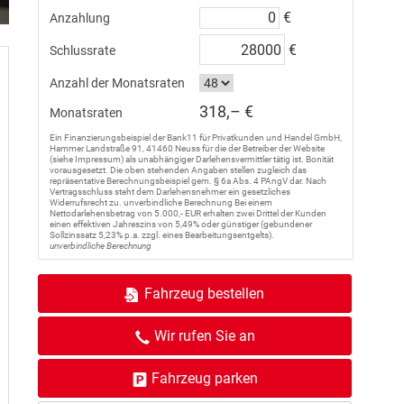
€
Anzahlung
€
Schlussrate
Anzahl der Monatsraten
318,– €
Monatsraten
Ein Finanzierungsbeispiel der Bank11 für Privatkunden und Handel GmbH,
Hammer Landstraße 91, 41460 Neuss für die der Betreiber der Website
(siehe Impressum) als unabhängiger Darlehensvermittler tätig ist. Bonität
vorausgesetzt. Die oben stehenden Angaben stellen zugleich das
repräsentative Berechnungsbeispiel gem. § 6a Abs. 4 PAngV dar. Nach
Vertragsschluss steht dem Darlehensnehmer ein gesetzliches
Widerrufsrecht zu. unverbindliche Berechnung Bei einem
Nettodarlehensbetrag von 5.000,- EUR erhalten zwei Drittel der Kunden
einen effektiven Jahreszins von 5,49% oder günstiger (gebundener
Sollzinssatz 5,23% p.a. zzgl. eines Bearbeitungsentgelts).
unverbindliche Berechnung
Fahrzeug bestellen
Wir rufen Sie an
Fahrzeug parken