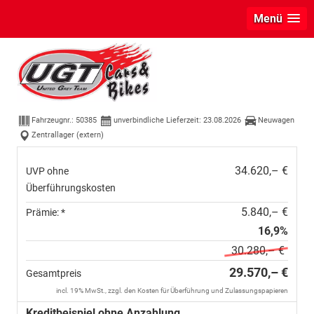
Menü
Skoda Kamiq
Selection 1.0 TSI DSG
Kamera+PDCvohi+Sitzheizung+AppConnect+Sunset+Alu16
Fahrzeugnr.:
50385
unverbindliche Lieferzeit:
23.08.2026
Neuwagen
Zentrallager (extern)
34.620,– €
UVP ohne
Überführungskosten
5.840,– €
Prämie: *
16,9%
30.280,– €
29.570,– €
Gesamtpreis
incl. 19% MwSt., zzgl. den Kosten für Überführung und Zulassungspapieren
Kreditbeispiel ohne Anzahlung