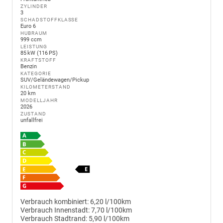
ZYLINDER
3
SCHADSTOFFKLASSE
Euro 6
HUBRAUM
999 ccm
LEISTUNG
85 kW (116 PS)
KRAFTSTOFF
Benzin
KATEGORIE
SUV/Geländewagen/Pickup
KILOMETERSTAND
20 km
MODELLJAHR
2026
ZUSTAND
unfallfrei
Verbrauch kombiniert:
6,20 l/100km
Verbrauch Innenstadt:
7,70 l/100km
Verbrauch Stadtrand:
5,90 l/100km