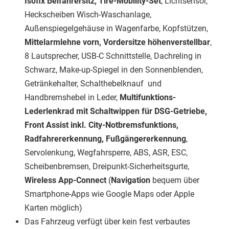
Isofix Beifahrersitz, Tire-Mobility-Set
, Lichtsensor,
Heckscheiben Wisch-Waschanlage,
Außenspiegelgehäuse in Wagenfarbe, Kopfstützen,
Mittelarmlehne vorn, Vordersitze höhenverstellbar
,
8 Lautsprecher, USB-C Schnittstelle, Dachreling in
Schwarz, Make-up-Spiegel in den Sonnenblenden,
Getränkehalter, Schalthebelknauf und
Handbremshebel in Leder,
Multifunktions-
Lederlenkrad mit Schaltwippen für DSG-Getriebe,
Front Assist inkl. City-Notbremsfunktions,
Radfahrererkennung, Fußgängererkennung
,
Servolenkung, Wegfahrsperre, ABS, ASR, ESC,
Scheibenbremsen, Dreipunkt-Sicherheitsgurte,
Wireless App-Connect
(
Navigation
bequem über
Smartphone-Apps wie Google Maps oder Apple
Karten möglich)
Das Fahrzeug verfügt über kein fest verbautes