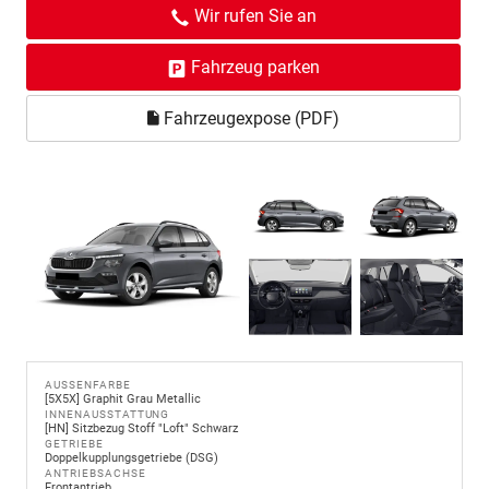
Wir rufen Sie an
Fahrzeug parken
Fahrzeugexpose (PDF)
AUSSENFARBE
[5X5X] Graphit Grau Metallic
INNENAUSSTATTUNG
[HN] Sitzbezug Stoff "Loft" Schwarz
GETRIEBE
Doppelkupplungsgetriebe (DSG)
ANTRIEBSACHSE
Frontantrieb