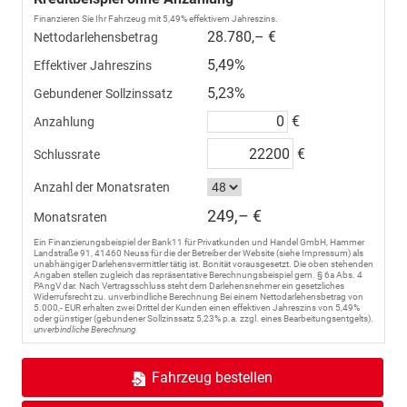
Finanzieren Sie Ihr Fahrzeug mit 5,49% effektivem Jahreszins.
28.780,– €
Nettodarlehensbetrag
5,49%
Effektiver Jahreszins
5,23%
Gebundener Sollzinssatz
€
Anzahlung
€
Schlussrate
Anzahl der Monatsraten
249,– €
Monatsraten
Ein Finanzierungsbeispiel der Bank11 für Privatkunden und Handel GmbH, Hammer
Landstraße 91, 41460 Neuss für die der Betreiber der Website (siehe Impressum) als
unabhängiger Darlehensvermittler tätig ist. Bonität vorausgesetzt. Die oben stehenden
Angaben stellen zugleich das repräsentative Berechnungsbeispiel gem. § 6a Abs. 4
PAngV dar. Nach Vertragsschluss steht dem Darlehensnehmer ein gesetzliches
Widerrufsrecht zu. unverbindliche Berechnung Bei einem Nettodarlehensbetrag von
5.000,- EUR erhalten zwei Drittel der Kunden einen effektiven Jahreszins von 5,49%
oder günstiger (gebundener Sollzinssatz 5,23% p.a. zzgl. eines Bearbeitungsentgelts).
unverbindliche Berechnung
Fahrzeug bestellen