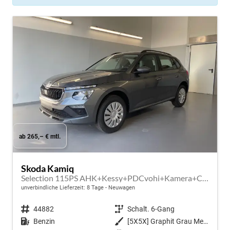
ab 265,– € mtl.
Skoda Kamiq
Selection 115PS AHK+Kessy+PDCvohi+Kamera+Climatronic+AppConnect+Sitzheizung
unverbindliche Lieferzeit:
8 Tage
Neuwagen
Fahrzeugnr.
44882
Getriebe
Schalt. 6-Gang
Kraftstoff
Benzin
Außenfarbe
[5X5X] Graphit Grau Metallic