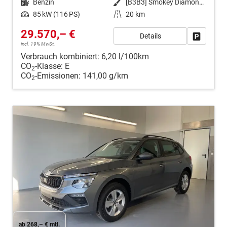
Kraftstoff
Benzin
Außenfarbe
[B3B3] Smokey Diamond-Silber Metallic
Leistung
85 kW (116 PS)
Kilometerstand
20 km
29.570,– €
Details
Fahrzeug
incl. 19% MwSt.
Verbrauch kombiniert:
6,20 l/100km
CO
-Klasse:
E
2
CO
-Emissionen:
141,00 g/km
2
ab 268,– € mtl.