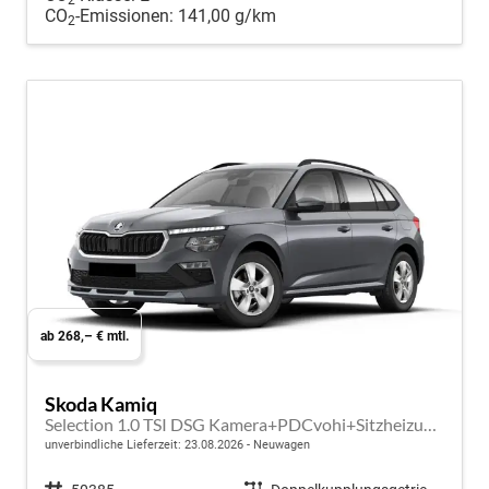
CO
-Emissionen:
141,00 g/km
2
ab 268,– € mtl.
Skoda Kamiq
Selection 1.0 TSI DSG Kamera+PDCvohi+Sitzheizung+AppConnect+Sunset+Alu16
unverbindliche Lieferzeit:
23.08.2026
Neuwagen