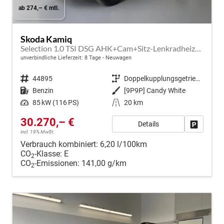
ab 274,– € mtl.
Skoda Kamiq
Selection 1.0 TSI DSG AHK+Cam+Sitz-Lenkradheiz+Sunset+Kessy+AppConnect+Alu16
unverbindliche Lieferzeit:
8 Tage
Neuwagen
Fahrzeugnr.
44895
Getriebe
Doppelkupplungsgetriebe (DSG)
Kraftstoff
Benzin
Außenfarbe
[9P9P] Candy White
Leistung
85 kW (116 PS)
Kilometerstand
20 km
30.270,– €
Details
Fahrzeug
incl. 19% MwSt.
Verbrauch kombiniert:
6,20 l/100km
CO
-Klasse:
E
2
CO
-Emissionen:
141,00 g/km
2