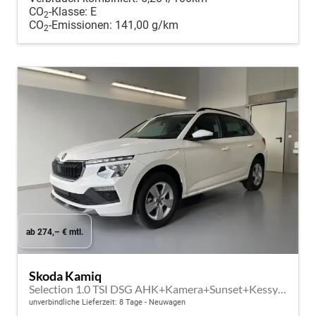
CO
-Klasse:
E
2
CO
-Emissionen:
141,00 g/km
2
ab 274,– € mtl.
Skoda Kamiq
Selection 1.0 TSI DSG AHK+Kamera+Sunset+Kessy+AppConnect+Sitzheiz+Alu16+GV5
unverbindliche Lieferzeit:
8 Tage
Neuwagen