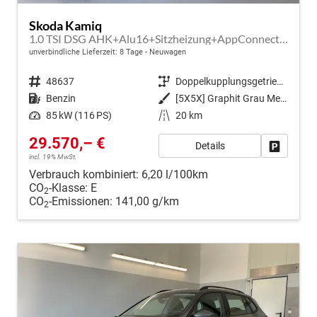
Skoda Kamiq
1.0 TSI DSG AHK+Alu16+Sitzheizung+AppConnect+GV5+LED+Nebel+Klima
unverbindliche Lieferzeit:
8 Tage
Neuwagen
Fahrzeugnr.
48637
Getriebe
Doppelkupplungsgetriebe (DSG)
Kraftstoff
Benzin
Außenfarbe
[5X5X] Graphit Grau Metallic
Leistung
85 kW (116 PS)
Kilometerstand
20 km
29.570,– €
Details
Fahrzeug
incl. 19% MwSt.
Verbrauch kombiniert:
6,20 l/100km
CO
-Klasse:
E
2
CO
-Emissionen:
141,00 g/km
2