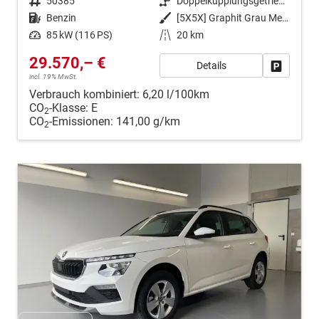
Fahrzeugnr.
50385
Getriebe
Doppelkupplungsgetriebe (DSG)
Kraftstoff
Benzin
Außenfarbe
[5X5X] Graphit Grau Metallic
Leistung
85 kW (116 PS)
Kilometerstand
20 km
29.570,– €
Details
Fahrzeug
incl. 19% MwSt.
Verbrauch kombiniert:
6,20 l/100km
CO
-Klasse:
E
2
CO
-Emissionen:
141,00 g/km
2