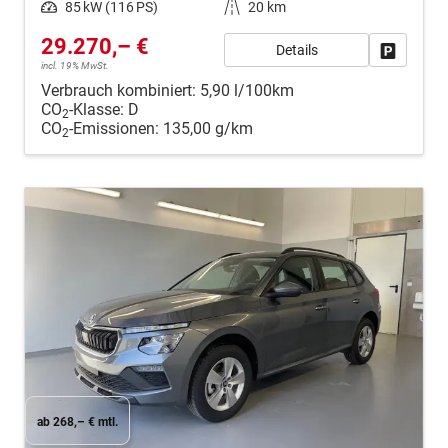
Leistung
85 kW (116 PS)
Kilometerstand
20 km
29.270,– €
Details
Fahrzeug
incl. 19% MwSt.
Verbrauch kombiniert:
5,90 l/100km
CO
-Klasse:
D
2
CO
-Emissionen:
135,00 g/km
2
ab 268,– € mtl.