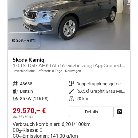
ab 268,– € mtl.
Skoda Kamiq
1.0 TSI DSG AHK+Alu16+Sitzheizung+AppConnect+GV5+LED+Nebel+Klima
unverbindliche Lieferzeit:
8 Tage
Neuwagen
Fahrzeugnr.
48638
Getriebe
Doppelkupplungsgetriebe (DSG)
Kraftstoff
Benzin
Außenfarbe
[5X5X] Graphit Grau Metallic
Leistung
85 kW (116 PS)
Kilometerstand
20 km
29.570,– €
Details
Fahrzeug
incl. 19% MwSt.
Verbrauch kombiniert:
6,20 l/100km
CO
-Klasse:
E
2
CO
-Emissionen:
141,00 g/km
2