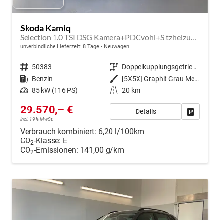
Skoda Kamiq
Selection 1.0 TSI DSG Kamera+PDCvohi+Sitzheizung+AppConnect+Sunset+Alu16
unverbindliche Lieferzeit:
8 Tage
Neuwagen
Fahrzeugnr.
50383
Getriebe
Doppelkupplungsgetriebe (DSG)
Kraftstoff
Benzin
Außenfarbe
[5X5X] Graphit Grau Metallic
Leistung
85 kW (116 PS)
Kilometerstand
20 km
29.570,– €
Details
Fahrzeug
incl. 19% MwSt.
Verbrauch kombiniert:
6,20 l/100km
CO
-Klasse:
E
2
CO
-Emissionen:
141,00 g/km
2