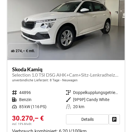
ab 274,– € mtl.
Skoda Kamiq
Selection 1.0 TSI DSG AHK+Cam+Sitz-Lenkradheiz+Sunset+Kessy+AppConnect+Alu16
unverbindliche Lieferzeit:
8 Tage
Neuwagen
Fahrzeugnr.
44896
Getriebe
Doppelkupplungsgetriebe (DSG)
Kraftstoff
Benzin
Außenfarbe
[9P9P] Candy White
Leistung
85 kW (116 PS)
Kilometerstand
20 km
30.270,– €
Details
Fahrzeug
incl. 19% MwSt.
Verbrauch kombiniert:
6,20 l/100km