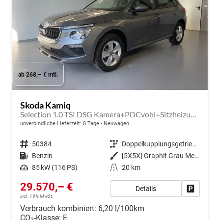
ab 268,– € mtl.
Skoda Kamiq
Selection 1.0 TSI DSG Kamera+PDCvohi+Sitzheizung+AppConnect+Sunset+Alu16
unverbindliche Lieferzeit:
8 Tage
Neuwagen
Fahrzeugnr.
50384
Getriebe
Doppelkupplungsgetriebe (DSG)
Kraftstoff
Benzin
Außenfarbe
[5X5X] Graphit Grau Metallic
Leistung
85 kW (116 PS)
Kilometerstand
20 km
29.570,– €
Details
Fahrzeug
incl. 19% MwSt.
Verbrauch kombiniert:
6,20 l/100km
CO
-Klasse:
E
2