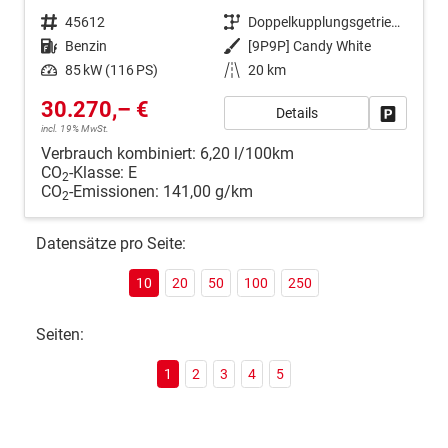
Fahrzeugnr.
45612
Getriebe
Doppelkupplungsgetriebe (DSG)
Kraftstoff
Benzin
Außenfarbe
[9P9P] Candy White
Leistung
85 kW (116 PS)
Kilometerstand
20 km
30.270,– €
Details
Fahrzeug
incl. 19% MwSt.
Verbrauch kombiniert:
6,20 l/100km
CO
-Klasse:
E
2
CO
-Emissionen:
141,00 g/km
2
Datensätze pro Seite:
10
20
50
100
250
Seiten:
1
2
3
4
5