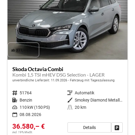
ab 331,– € mtl.
Skoda Octavia Combi
Kombi 1,5 TSI mHEV DSG Selection - LAGER
unverbindliche Lieferzeit:
11.09.2026
Fahrzeug mit Tageszulassung
Fahrzeugnr.
51764
Getriebe
Automatik
Kraftstoff
Benzin
Außenfarbe
Smokey Diamond Metallic ()
Leistung
110 kW (150 PS)
Kilometerstand
20 km
08.08.2026
36.580,– €
Details
Fahrzeug
incl. 19% MwSt.