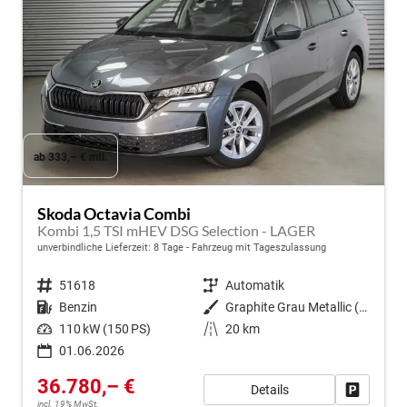
ab 333,– € mtl.
Skoda Octavia Combi
Kombi 1,5 TSI mHEV DSG Selection - LAGER
unverbindliche Lieferzeit:
8 Tage
Fahrzeug mit Tageszulassung
Fahrzeugnr.
51618
Getriebe
Automatik
Kraftstoff
Benzin
Außenfarbe
Graphite Grau Metallic (5X)
Leistung
110 kW (150 PS)
Kilometerstand
20 km
01.06.2026
36.780,– €
Details
Fahrzeug
incl. 19% MwSt.