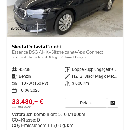
ab 303,– € mtl.
Skoda Octavia Combi
Essence DSG AHK+Sitzheizung+App Connect
unverbindliche Lieferzeit:
8 Tage
Gebrauchtwagen
Fahrzeugnr.
45238
Getriebe
Doppelkupplungsgetriebe (DSG)
Kraftstoff
Benzin
Außenfarbe
[1Z1Z] Black Magic Metallic
Leistung
110 kW (150 PS)
Kilometerstand
3.000 km
10.06.2026
33.480,– €
Details
Fahrzeug
incl. 19% MwSt.
Verbrauch kombiniert:
5,10 l/100km
CO
-Klasse:
D
2
CO
-Emissionen:
116,00 g/km
2