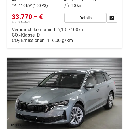
Leistung
110 kW (150 PS)
Kilometerstand
20 km
33.770,– €
Details
Fahrzeug
incl. 19% MwSt.
Verbrauch kombiniert:
5,10 l/100km
CO
-Klasse:
D
2
CO
-Emissionen:
116,00 g/km
2
ab 331,– € mtl.