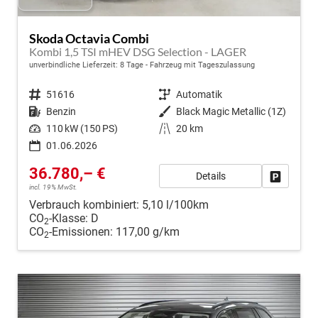
Skoda Octavia Combi
Kombi 1,5 TSI mHEV DSG Selection - LAGER
unverbindliche Lieferzeit:
8 Tage
Fahrzeug mit Tageszulassung
Fahrzeugnr.
51616
Getriebe
Automatik
Kraftstoff
Benzin
Außenfarbe
Black Magic Metallic (1Z)
Leistung
110 kW (150 PS)
Kilometerstand
20 km
01.06.2026
36.780,– €
Details
Fahrzeug
incl. 19% MwSt.
Verbrauch kombiniert:
5,10 l/100km
CO
-Klasse:
D
2
CO
-Emissionen:
117,00 g/km
2