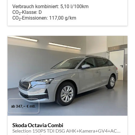
Verbrauch kombiniert:
5,10 l/100km
CO
-Klasse:
D
2
CO
-Emissionen:
117,00 g/km
2
ab 347,– € mtl.
Skoda Octavia Combi
Selection 150PS TDI DSG AHK+Kamera+GV4+ACC+TravelAssist+Sunset+Alu+LightAssist