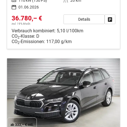
Leistung
110 kW (150 PS)
Kilometerstand
20 km
01.06.2026
36.780,– €
Details
Fahrzeug
incl. 19% MwSt.
Verbrauch kombiniert:
5,10 l/100km
CO
-Klasse:
D
2
CO
-Emissionen:
117,00 g/km
2
ab 333,– € mtl.