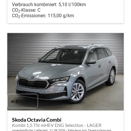
Verbrauch kombiniert:
5,10 l/100km
CO
-Klasse:
C
2
CO
-Emissionen:
115,00 g/km
2
ab 331,– € mtl.
Skoda Octavia Combi
Kombi 1,5 TSI mHEV DSG Selection - LAGER
unverbindliche Lieferzeit:
11.09.2026
Fahrzeug mit Tageszulassung