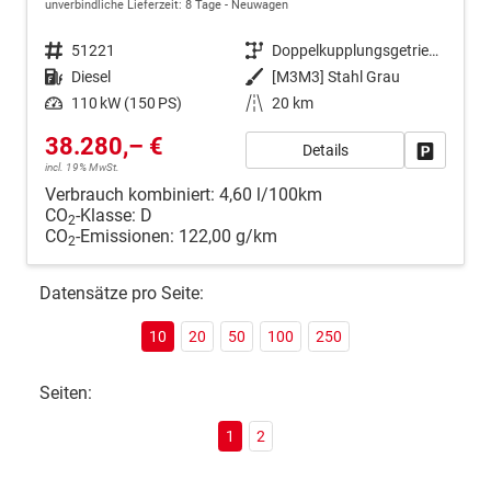
unverbindliche Lieferzeit:
8 Tage
Neuwagen
Fahrzeugnr.
51221
Getriebe
Doppelkupplungsgetriebe (DSG)
Kraftstoff
Diesel
Außenfarbe
[M3M3] Stahl Grau
Leistung
110 kW (150 PS)
Kilometerstand
20 km
38.280,– €
Details
Fahrzeug
incl. 19% MwSt.
Verbrauch kombiniert:
4,60 l/100km
CO
-Klasse:
D
2
CO
-Emissionen:
122,00 g/km
2
Datensätze pro Seite:
10
20
50
100
250
Seiten:
1
2