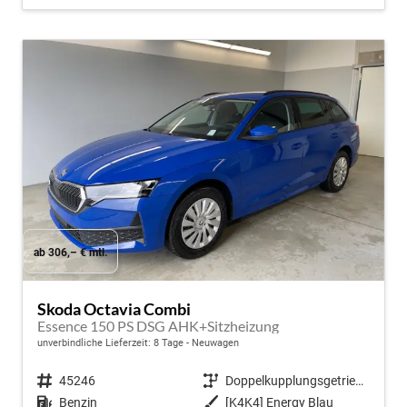
ab 306,– € mtl.
Skoda Octavia Combi
Essence 150 PS DSG AHK+Sitzheizung
unverbindliche Lieferzeit:
8 Tage
Neuwagen
Fahrzeugnr.
45246
Getriebe
Doppelkupplungsgetriebe (DSG)
Kraftstoff
Benzin
Außenfarbe
[K4K4] Energy Blau