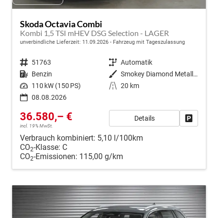
Skoda Octavia Combi
Kombi 1,5 TSI mHEV DSG Selection - LAGER
unverbindliche Lieferzeit:
11.09.2026
Fahrzeug mit Tageszulassung
Fahrzeugnr.
51763
Getriebe
Automatik
Kraftstoff
Benzin
Außenfarbe
Smokey Diamond Metallic ()
Leistung
110 kW (150 PS)
Kilometerstand
20 km
08.08.2026
36.580,– €
Details
Fahrzeug
incl. 19% MwSt.
Verbrauch kombiniert:
5,10 l/100km
CO
-Klasse:
C
2
CO
-Emissionen:
115,00 g/km
2