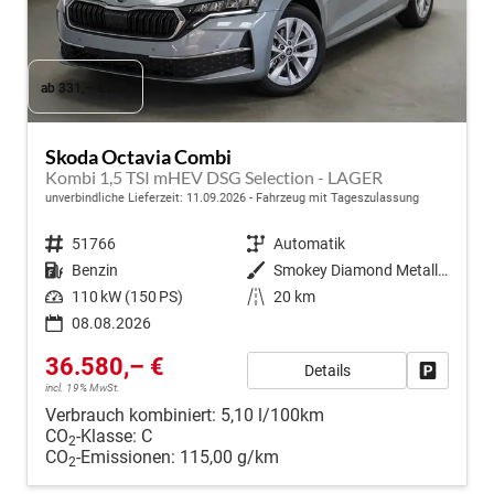
ab 331,– € mtl.
Skoda Octavia Combi
Kombi 1,5 TSI mHEV DSG Selection - LAGER
unverbindliche Lieferzeit:
11.09.2026
Fahrzeug mit Tageszulassung
Fahrzeugnr.
51766
Getriebe
Automatik
Kraftstoff
Benzin
Außenfarbe
Smokey Diamond Metallic ()
Leistung
110 kW (150 PS)
Kilometerstand
20 km
08.08.2026
36.580,– €
Details
Fahrzeug
incl. 19% MwSt.
Verbrauch kombiniert:
5,10 l/100km
CO
-Klasse:
C
2
CO
-Emissionen:
115,00 g/km
2