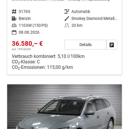
Fahrzeugnr.
51765
Getriebe
Automatik
Kraftstoff
Benzin
Außenfarbe
Smokey Diamond Metallic ()
Leistung
110 kW (150 PS)
Kilometerstand
20 km
08.08.2026
36.580,– €
Details
Fahrzeug
incl. 19% MwSt.
Verbrauch kombiniert:
5,10 l/100km
CO
-Klasse:
C
2
CO
-Emissionen:
115,00 g/km
2