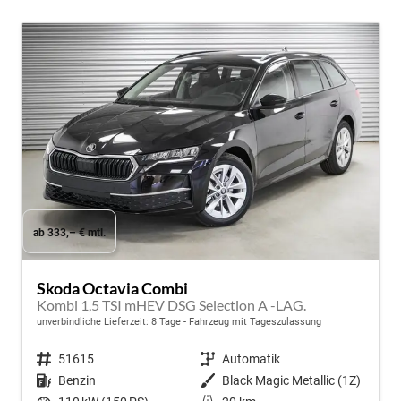
ab 333,– € mtl.
Skoda Octavia Combi
Kombi 1,5 TSI mHEV DSG Selection A -LAG.
unverbindliche Lieferzeit:
8 Tage
Fahrzeug mit Tageszulassung
Fahrzeugnr.
51615
Getriebe
Automatik
Kraftstoff
Benzin
Außenfarbe
Black Magic Metallic (1Z)