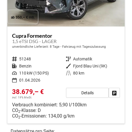
ab 350,– € mtl.
Cupra Formentor
1,5 eTSI DSG - LAGER
unverbindliche Lieferzeit:
8 Tage
Fahrzeug mit Tageszulassung
Fahrzeugnr.
51248
Getriebe
Automatik
Kraftstoff
Benzin
Außenfarbe
Fjord Blau Uni (9K)
Leistung
110 kW (150 PS)
Kilometerstand
80 km
01.04.2026
38.679,– €
Details
Fahrzeug
incl. 19% MwSt.
Verbrauch kombiniert:
5,90 l/100km
CO
-Klasse:
D
2
CO
-Emissionen:
134,00 g/km
2
Datensätze pro Seite: