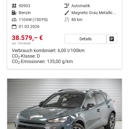
Fahrzeugnr.
50903
Getriebe
Automatik
Kraftstoff
Benzin
Außenfarbe
Magnetic Grau Metallic (S7)
Leistung
110 kW (150 PS)
Kilometerstand
80 km
01.03.2026
38.579,– €
Details
Fahrzeug
incl. 19% MwSt.
Verbrauch kombiniert:
6,00 l/100km
CO
-Klasse:
D
2
CO
-Emissionen:
135,00 g/km
2