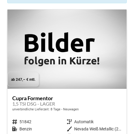
ab 247,– € mtl.
Cupra Formentor
1,5 TSI DSG - LAGER
unverbindliche Lieferzeit:
8 Tage
Neuwagen
Fahrzeugnr.
51842
Getriebe
Automatik
Kraftstoff
Benzin
Außenfarbe
Nevada Weiß Metallic (2Y)