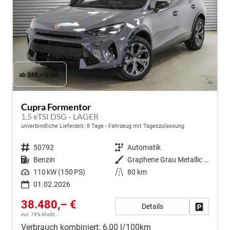
ab 348,– € mtl.
Cupra Formentor
1,5 eTSI DSG - LAGER
unverbindliche Lieferzeit:
8 Tage
Fahrzeug mit Tageszulassung
Fahrzeugnr.
50792
Getriebe
Automatik
Kraftstoff
Benzin
Außenfarbe
Graphene Grau Metallic (R6)
Leistung
110 kW (150 PS)
Kilometerstand
80 km
01.02.2026
38.480,– €
Details
Fahrzeug
incl. 19% MwSt.
Verbrauch kombiniert:
6,00 l/100km