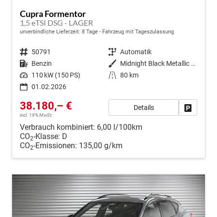
Cupra Formentor
1,5 eTSI DSG - LAGER
unverbindliche Lieferzeit:
8 Tage
Fahrzeug mit Tageszulassung
Fahrzeugnr.
50791
Getriebe
Automatik
Kraftstoff
Benzin
Außenfarbe
Midnight Black Metallic (0E)
Leistung
110 kW (150 PS)
Kilometerstand
80 km
01.02.2026
38.180,– €
Details
Fahrzeug
incl. 19% MwSt.
Verbrauch kombiniert:
6,00 l/100km
CO
-Klasse:
D
2
CO
-Emissionen:
135,00 g/km
2