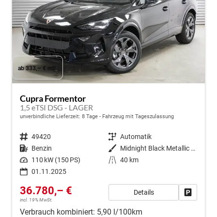
ab 333,– € mtl.
Cupra Formentor
1,5 eTSI DSG - LAGER
unverbindliche Lieferzeit:
8 Tage
Fahrzeug mit Tageszulassung
Fahrzeugnr.
49420
Getriebe
Automatik
Kraftstoff
Benzin
Außenfarbe
Midnight Black Metallic (0E)
Leistung
110 kW (150 PS)
Kilometerstand
40 km
01.11.2025
36.780,– €
Details
Fahrzeug
incl. 19% MwSt.
Verbrauch kombiniert:
5,90 l/100km