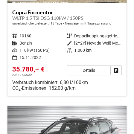
Cupra Formentor
WLTP 1.5 TSI DSG 110kW / 150PS
unverbindliche Lieferzeit:
15 Tage
Neuwagen mit Tageszulassung
Fahrzeugnr.
19160
Getriebe
Doppelkupplungsgetriebe (DSG)
Kraftstoff
Benzin
Außenfarbe
[2Y2Y] Nevada Weiß Metallic
Leistung
110 kW (150 PS)
Kilometerstand
1.000 km
15.11.2022
35.780,– €
Details
Fahrzeug
incl. 19% MwSt.
Verbrauch kombiniert:
6,80 l/100km
CO
-Emissionen:
152,00 g/km
2