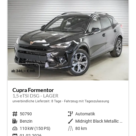
ab 346,– € mtl.
Cupra Formentor
1,5 eTSI DSG - LAGER
unverbindliche Lieferzeit:
8 Tage
Fahrzeug mit Tageszulassung
Fahrzeugnr.
50790
Getriebe
Automatik
Kraftstoff
Benzin
Außenfarbe
Midnight Black Metallic (0E)
Leistung
110 kW (150 PS)
Kilometerstand
80 km
01.02.2026