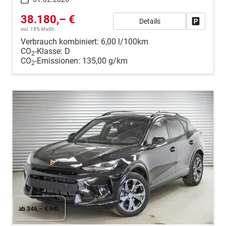
38.180,– €
Details
Fahrzeug
incl. 19% MwSt.
Verbrauch kombiniert:
6,00 l/100km
CO
-Klasse:
D
2
CO
-Emissionen:
135,00 g/km
2
ab 346,– € mtl.