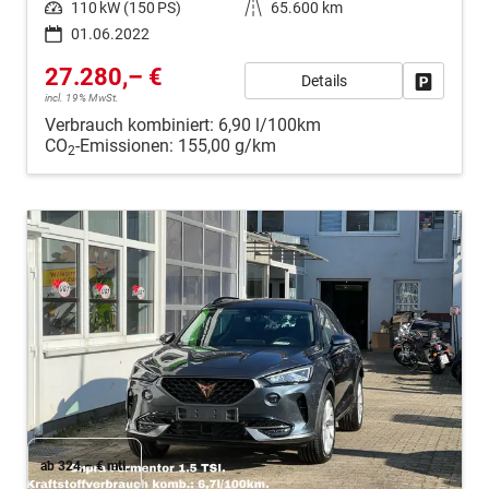
Leistung
110 kW (150 PS)
Kilometerstand
65.600 km
01.06.2022
27.280,– €
Details
Fahrzeug
incl. 19% MwSt.
Verbrauch kombiniert:
6,90 l/100km
CO
-Emissionen:
155,00 g/km
2
ab 324,– € mtl.