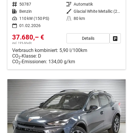
Fahrzeugnr.
50787
Getriebe
Automatik
Kraftstoff
Benzin
Außenfarbe
Glacial White Metallic (2Y)
Leistung
110 kW (150 PS)
Kilometerstand
80 km
01.02.2026
37.680,– €
Details
Fahrzeug
incl. 19% MwSt.
Verbrauch kombiniert:
5,90 l/100km
CO
-Klasse:
D
2
CO
-Emissionen:
134,00 g/km
2