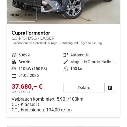
ab 341,– € mtl.
Cupra Formentor
1,5 eTSI DSG - LAGER
unverbindliche Lieferzeit:
8 Tage
Fahrzeug mit Tageszulassung
Fahrzeugnr.
50899
Getriebe
Automatik
Kraftstoff
Benzin
Außenfarbe
Magnetic Grau Metallic (S7)
Leistung
110 kW (150 PS)
Kilometerstand
100 km
01.03.2026
37.680,– €
Details
Fahrzeug
incl. 19% MwSt.
Verbrauch kombiniert:
5,90 l/100km
CO
-Klasse:
D
2
CO
-Emissionen:
134,00 g/km
2