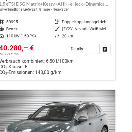
1.5 eTSI DSG Matrix+Kessy+AHK+eHeck+Dinamica+CarPlay+eHeck+GV5
unverbindliche Lieferzeit:
8 Tage
Neuwagen
Fahrzeugnr.
50995
Getriebe
Doppelkupplungsgetriebe (DSG)
Kraftstoff
Benzin
Außenfarbe
[2Y2Y] Nevada Weiß Metallic
Leistung
110 kW (150 PS)
Kilometerstand
20 km
40.280,– €
Details
en
Fahrzeug park
incl. 19% MwSt.
Verbrauch kombiniert:
6,50 l/100km
CO
-Klasse:
E
2
CO
-Emissionen:
148,00 g/km
2