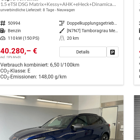
1.5 eTSI DSG Matrix+Kessy+AHK+eHeck+Dinamica+CarPlay+eHeck+GV5
unverbindliche Lieferzeit:
8 Tage
Neuwagen
Fahrzeugnr.
50994
Getriebe
Doppelkupplungsgetriebe (DSG)
Kraftstoff
Benzin
Außenfarbe
[N7N7] Tamboragrau Metallic
Leistung
110 kW (150 PS)
Kilometerstand
20 km
40.280,– €
Details
Fahrzeug park
incl. 19% MwSt.
Verbrauch kombiniert:
6,50 l/100km
CO
-Klasse:
E
2
CO
-Emissionen:
148,00 g/km
2