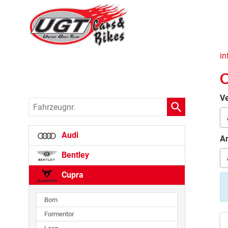
in
C
Ve
Fahrzeugnr.
Audi
An
Bentley
Cupra
Born
Formentor