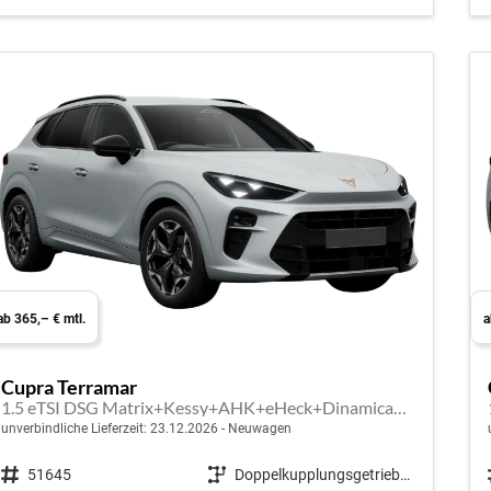
ab 365,– € mtl.
a
Cupra Terramar
1.5 eTSI DSG Matrix+Kessy+AHK+eHeck+Dinamica+CarPlay+eHeck+GV5
unverbindliche Lieferzeit:
23.12.2026
Neuwagen
Fahrzeugnr.
51645
Getriebe
Doppelkupplungsgetriebe (DSG)