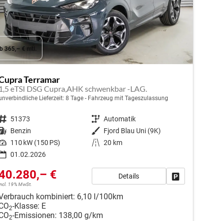
b 365,– € mtl.
Cupra Terramar
1,5 eTSI DSG Cupra,AHK schwenkbar -LAG.
unverbindliche Lieferzeit:
8 Tage
Fahrzeug mit Tageszulassung
Fahrzeugnr.
51373
Getriebe
Automatik
Kraftstoff
Benzin
Außenfarbe
Fjord Blau Uni (9K)
Leistung
110 kW (150 PS)
Kilometerstand
20 km
01.02.2026
40.280,– €
Details
en
Fahrzeug park
incl. 19% MwSt.
Verbrauch kombiniert:
6,10 l/100km
CO
-Klasse:
E
2
CO
-Emissionen:
138,00 g/km
2