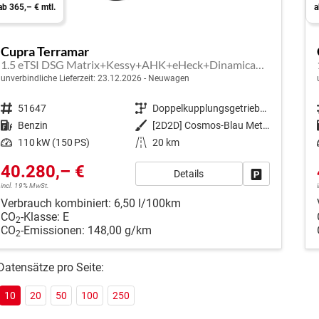
ab 365,– € mtl.
a
Cupra Terramar
1.5 eTSI DSG Matrix+Kessy+AHK+eHeck+Dinamica+CarPlay+eHeck+GV5
unverbindliche Lieferzeit:
23.12.2026
Neuwagen
Fahrzeugnr.
51647
Getriebe
Doppelkupplungsgetriebe (DSG)
Kraftstoff
Benzin
Außenfarbe
[2D2D] Cosmos-Blau Metallic
Leistung
110 kW (150 PS)
Kilometerstand
20 km
40.280,– €
Details
Fahrzeug park
incl. 19% MwSt.
Verbrauch kombiniert:
6,50 l/100km
CO
-Klasse:
E
2
CO
-Emissionen:
148,00 g/km
2
Datensätze pro Seite:
10
20
50
100
250