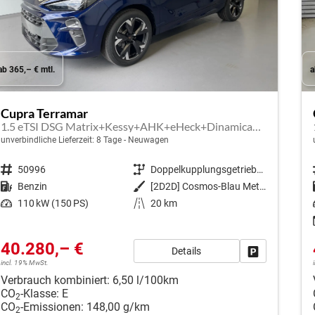
ab 365,– € mtl.
a
Cupra Terramar
1.5 eTSI DSG Matrix+Kessy+AHK+eHeck+Dinamica+CarPlay+eHeck+GV5
unverbindliche Lieferzeit:
8 Tage
Neuwagen
Fahrzeugnr.
50996
Getriebe
Doppelkupplungsgetriebe (DSG)
Kraftstoff
Benzin
Außenfarbe
[2D2D] Cosmos-Blau Metallic
Leistung
110 kW (150 PS)
Kilometerstand
20 km
40.280,– €
Details
Fahrzeug park
incl. 19% MwSt.
Verbrauch kombiniert:
6,50 l/100km
CO
-Klasse:
E
2
CO
-Emissionen:
148,00 g/km
2