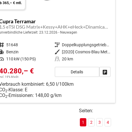
b 365,– € mtl.
Cupra Terramar
1.5 eTSI DSG Matrix+Kessy+AHK+eHeck+Dinamica+CarPlay+eHeck+GV5
unverbindliche Lieferzeit:
23.12.2026
Neuwagen
Fahrzeugnr.
51648
Getriebe
Doppelkupplungsgetriebe (DSG)
Kraftstoff
Benzin
Außenfarbe
[2D2D] Cosmos-Blau Metallic
Leistung
110 kW (150 PS)
Kilometerstand
20 km
40.280,– €
Details
en
Fahrzeug park
incl. 19% MwSt.
Verbrauch kombiniert:
6,50 l/100km
CO
-Klasse:
E
2
CO
-Emissionen:
148,00 g/km
2
Seiten:
1
2
3
4