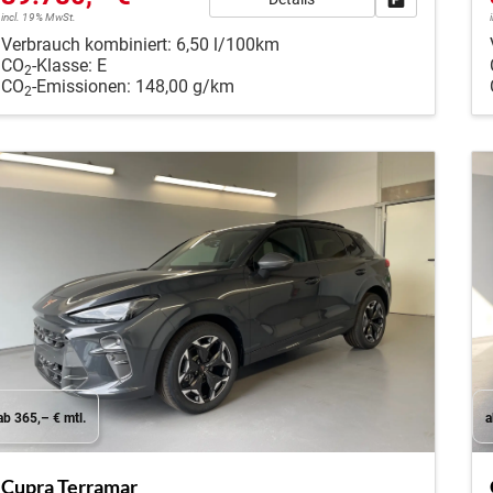
incl. 19% MwSt.
Verbrauch kombiniert:
6,50 l/100km
CO
-Klasse:
E
2
CO
-Emissionen:
148,00 g/km
2
ab 365,– € mtl.
a
Cupra Terramar