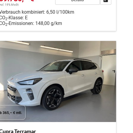
incl. 19% MwSt.
Verbrauch kombiniert:
6,50 l/100km
CO
-Klasse:
E
2
CO
-Emissionen:
148,00 g/km
2
b 365,– € mtl.
Cupra Terramar