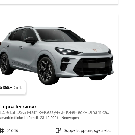
b 365,– € mtl.
Cupra Terramar
1.5 eTSI DSG Matrix+Kessy+AHK+eHeck+Dinamica+CarPlay+eHeck+GV5
unverbindliche Lieferzeit:
23.12.2026
Neuwagen
Fahrzeugnr.
51646
Getriebe
Doppelkupplungsgetriebe (DSG)