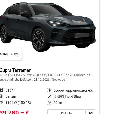
b 360,– € mtl.
Cupra Terramar
1.5 eTSI DSG Matrix+Kessy+AHK+eHeck+Dinamica+CarPlay+eHeck+GV5
unverbindliche Lieferzeit:
23.12.2026
Neuwagen
Fahrzeugnr.
51644
Getriebe
Doppelkupplungsgetriebe (DSG)
Kraftstoff
Benzin
Außenfarbe
[9K9K] Fiord Blau
Leistung
110 kW (150 PS)
Kilometerstand
20 km
39.780,– €
Details
en
Fahrzeug park