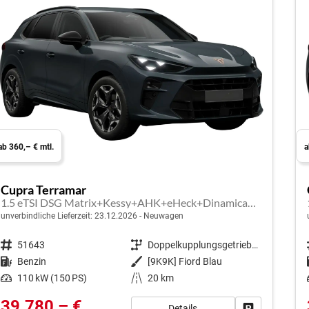
ab 360,– € mtl.
a
Cupra Terramar
1.5 eTSI DSG Matrix+Kessy+AHK+eHeck+Dinamica+CarPlay+eHeck+GV5
unverbindliche Lieferzeit:
23.12.2026
Neuwagen
Fahrzeugnr.
51643
Getriebe
Doppelkupplungsgetriebe (DSG)
Kraftstoff
Benzin
Außenfarbe
[9K9K] Fiord Blau
Leistung
110 kW (150 PS)
Kilometerstand
20 km
39.780,– €
Details
Fahrzeug park