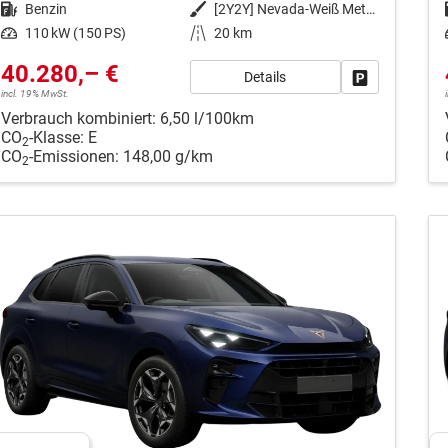
Kraftstoff
Benzin
Außenfarbe
[2Y2Y] Nevada-Weiß Metallic
Leistung
110 kW (150 PS)
Kilometerstand
20 km
40.280,– €
Details
Fahrzeug park
incl. 19% MwSt.
Verbrauch kombiniert:
6,50 l/100km
CO
-Klasse:
E
2
CO
-Emissionen:
148,00 g/km
2