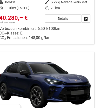
Kraftstoff
Benzin
Außenfarbe
[2Y2Y] Nevada-Weiß Metallic
Leistung
110 kW (150 PS)
Kilometerstand
20 km
40.280,– €
Details
en
Fahrzeug park
incl. 19% MwSt.
Verbrauch kombiniert:
6,50 l/100km
CO
-Klasse:
E
2
CO
-Emissionen:
148,00 g/km
2