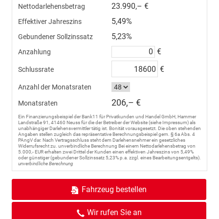
23.990,– €
Nettodarlehensbetrag
5,49%
Effektiver Jahreszins
5,23%
Gebundener Sollzinssatz
€
Anzahlung
€
Schlussrate
Anzahl der Monatsraten
206,– €
Monatsraten
Ein Finanzierungsbeispiel der Bank11 für Privatkunden und Handel GmbH, Hammer
Landstraße 91, 41460 Neuss für die der Betreiber der Website (siehe Impressum) als
unabhängiger Darlehensvermittler tätig ist. Bonität vorausgesetzt. Die oben stehenden
Angaben stellen zugleich das repräsentative Berechnungsbeispiel gem. § 6a Abs. 4
PAngV dar. Nach Vertragsschluss steht dem Darlehensnehmer ein gesetzliches
Widerrufsrecht zu. unverbindliche Berechnung Bei einem Nettodarlehensbetrag von
5.000,- EUR erhalten zwei Drittel der Kunden einen effektiven Jahreszins von 5,49%
oder günstiger (gebundener Sollzinssatz 5,23% p.a. zzgl. eines Bearbeitungsentgelts).
unverbindliche Berechnung
Fahrzeug bestellen
Wir rufen Sie an