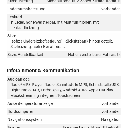
Klimatisierung
Klimaautomatik, 2-Zonen-Klimaautomatik
Laderaumabdeckung
vorhanden
Lenkrad
in Leder, höhenverstellbar, mit Multifunktionen, mit
Lenkradheizung
Sitze
Isofix (Kindersitzbefestigung), Rücksitzbank hinten geteilt,
Sitzheizung, Isofix Beifahrersitz
Sitze: Verstellbarkeit
Höhenverstellbarer Fahrersitz
Infotainment & Kommunikation
Audioanlage
Radio/MP3-Player, Radio, Schnittstelle MP3, Schnittstelle USB,
Digitalradio DAB, Farbdisplay, Android Auto, Apple CarPlay,
Musikstreaming integriert, Touchscreen
Außentemperaturanzeige
vorhanden
Bordcomputer
vorhanden
Navigationssystem
Navigation
Telefon
Freisprecheinrichtung, Bluetooth