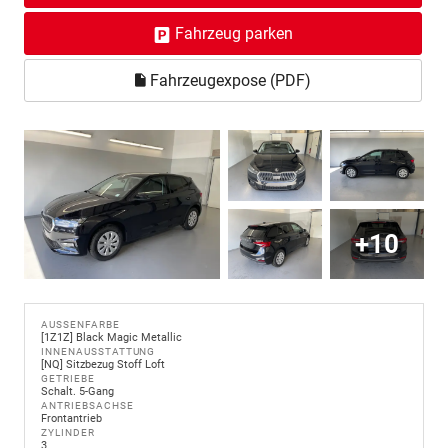
Fahrzeug parken
Fahrzeugexpose (PDF)
+10
AUSSENFARBE
[1Z1Z] Black Magic Metallic
INNENAUSSTATTUNG
[NQ] Sitzbezug Stoff Loft
GETRIEBE
Schalt. 5-Gang
ANTRIEBSACHSE
Frontantrieb
ZYLINDER
3