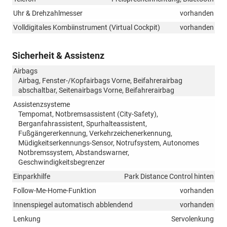
Uhr & Drehzahlmesser
vorhanden
Volldigitales Kombiinstrument (Virtual Cockpit)
vorhanden
Sicherheit & Assistenz
Airbags
Airbag, Fenster-/Kopfairbags Vorne, Beifahrerairbag
abschaltbar, Seitenairbags Vorne, Beifahrerairbag
Assistenzsysteme
Tempomat, Notbremsassistent (City-Safety),
Berganfahrassistent, Spurhalteassistent,
Fußgängererkennung, Verkehrzeichenerkennung,
Müdigkeitserkennungs-Sensor, Notrufsystem, Autonomes
Notbremssystem, Abstandswarner,
Geschwindigkeitsbegrenzer
Einparkhilfe
Park Distance Control hinten
Follow-Me-Home-Funktion
vorhanden
Innenspiegel automatisch abblendend
vorhanden
Lenkung
Servolenkung