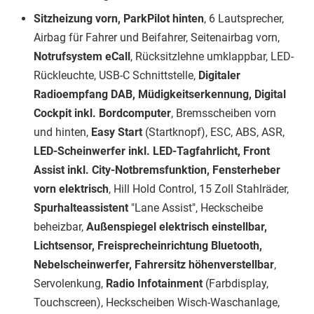
Sitzheizung vorn, ParkPilot hinten
, 6 Lautsprecher,
Airbag für Fahrer und Beifahrer, Seitenairbag vorn,
Notrufsystem eCall
, Rücksitzlehne umklappbar, LED-
Rückleuchte, USB-C Schnittstelle,
Digitaler
Radioempfang DAB, Müdigkeitserkennung, Digital
Cockpit inkl. Bordcomputer
, Bremsscheiben vorn
und hinten,
Easy Start
(Startknopf), ESC, ABS, ASR,
LED-Scheinwerfer inkl. LED-Tagfahrlicht, Front
Assist inkl. City-Notbremsfunktion, Fensterheber
vorn elektrisch
, Hill Hold Control, 15 Zoll Stahlräder,
Spurhalteassistent
"Lane Assist", Heckscheibe
beheizbar,
Außenspiegel elektrisch einstellbar,
Lichtsensor, Freisprecheinrichtung Bluetooth,
Nebelscheinwerfer, Fahrersitz höhenverstellbar
,
Servolenkung,
Radio Infotainment
(Farbdisplay,
Touchscreen), Heckscheiben Wisch-Waschanlage,