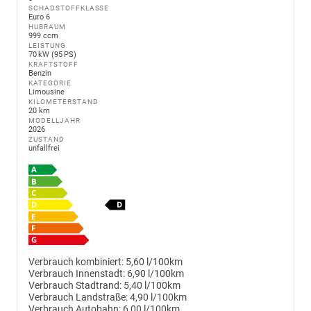
SCHADSTOFFKLASSE
Euro 6
HUBRAUM
999 ccm
LEISTUNG
70 kW (95 PS)
KRAFTSTOFF
Benzin
KATEGORIE
Limousine
KILOMETERSTAND
20 km
MODELLJAHR
2026
ZUSTAND
unfallfrei
Verbrauch kombiniert:
5,60 l/100km
Verbrauch Innenstadt:
6,90 l/100km
Verbrauch Stadtrand:
5,40 l/100km
Verbrauch Landstraße:
4,90 l/100km
Verbrauch Autobahn:
6,00 l/100km