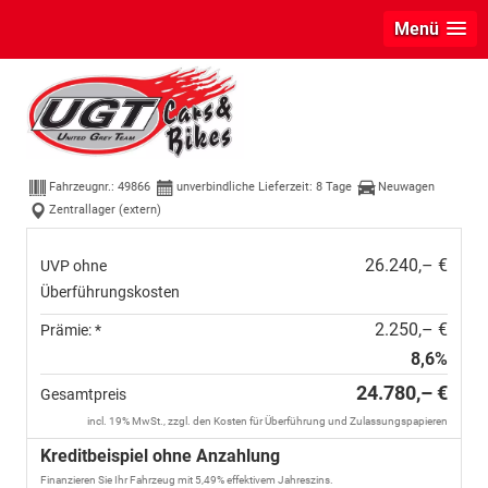
Menü
Skoda Fabia
Selection 95PS
GV4+Sitzheiz+Lenkradheiz+Climatronic+Sunset+AppConnect+PDC
Fahrzeugnr.:
49866
unverbindliche Lieferzeit:
8 Tage
Neuwagen
Zentrallager (extern)
26.240,– €
UVP ohne
Überführungskosten
2.250,– €
Prämie: *
8,6%
24.780,– €
Gesamtpreis
incl. 19% MwSt., zzgl. den Kosten für Überführung und Zulassungspapieren
Kreditbeispiel ohne Anzahlung
Finanzieren Sie Ihr Fahrzeug mit 5,49% effektivem Jahreszins.