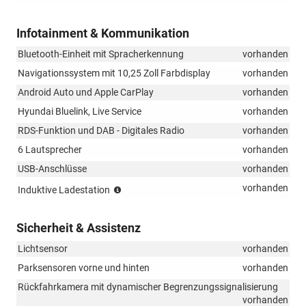
Infotainment & Kommunikation
Bluetooth-Einheit mit Spracherkennung
vorhanden
Navigationssystem mit 10,25 Zoll Farbdisplay
vorhanden
Android Auto und Apple CarPlay
vorhanden
Hyundai Bluelink, Live Service
vorhanden
RDS-Funktion und DAB - Digitales Radio
vorhanden
6 Lautsprecher
vorhanden
USB-Anschlüsse
vorhanden
kabelloses
vorhanden
Induktive Ladestation
Laden
des
Sicherheit & Assistenz
Smartphones
Lichtsensor
vorhanden
Parksensoren vorne und hinten
vorhanden
Rückfahrkamera mit dynamischer Begrenzungssignalisierung
vorhanden