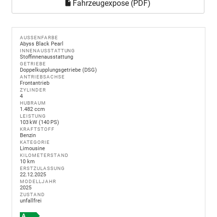
Fahrzeugexpose (PDF)
AUSSENFARBE
Abyss Black Pearl
INNENAUSSTATTUNG
Stoffinnenausstattung
GETRIEBE
Doppelkupplungsgetriebe (DSG)
ANTRIEBSACHSE
Frontantrieb
ZYLINDER
4
HUBRAUM
1.482 ccm
LEISTUNG
103 kW (140 PS)
KRAFTSTOFF
Benzin
KATEGORIE
Limousine
KILOMETERSTAND
10 km
ERSTZULASSUNG
22.12.2025
MODELLJAHR
2025
ZUSTAND
unfallfrei