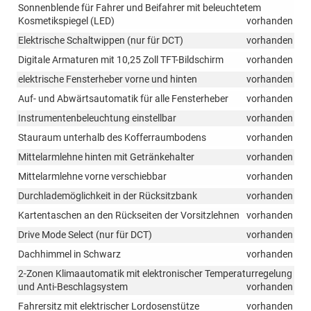
Sonnenblende für Fahrer und Beifahrer mit beleuchtetem
Kosmetikspiegel (LED)
vorhanden
Elektrische Schaltwippen (nur für DCT)
vorhanden
Digitale Armaturen mit 10,25 Zoll TFT-Bildschirm
vorhanden
elektrische Fensterheber vorne und hinten
vorhanden
Auf- und Abwärtsautomatik für alle Fensterheber
vorhanden
Instrumentenbeleuchtung einstellbar
vorhanden
Stauraum unterhalb des Kofferraumbodens
vorhanden
Mittelarmlehne hinten mit Getränkehalter
vorhanden
Mittelarmlehne vorne verschiebbar
vorhanden
Durchlademöglichkeit in der Rücksitzbank
vorhanden
Kartentaschen an den Rückseiten der Vorsitzlehnen
vorhanden
Drive Mode Select (nur für DCT)
vorhanden
Dachhimmel in Schwarz
vorhanden
2-Zonen Klimaautomatik mit elektronischer Temperaturregelung
und Anti-Beschlagsystem
vorhanden
Fahrersitz mit elektrischer Lordosenstütze
vorhanden