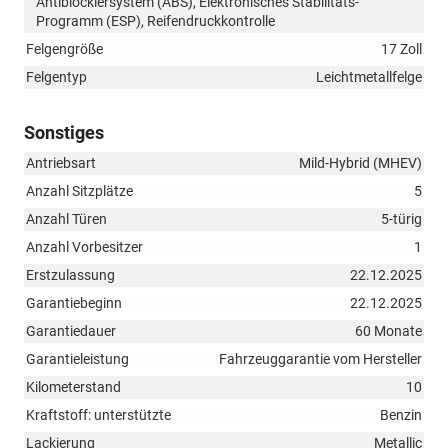
Antiblockiersystem (ABS), Elektronisches Stabilitäts-
Programm (ESP), Reifendruckkontrolle
Felgengröße
17 Zoll
Felgentyp
Leichtmetallfelge
Sonstiges
Antriebsart
Mild-Hybrid (MHEV)
Anzahl Sitzplätze
5
Anzahl Türen
5-türig
Anzahl Vorbesitzer
1
Erstzulassung
22.12.2025
Garantiebeginn
22.12.2025
Garantiedauer
60 Monate
Garantieleistung
Fahrzeuggarantie vom Hersteller
Kilometerstand
10
Kraftstoff: unterstützte
Benzin
Lackierung
Metallic