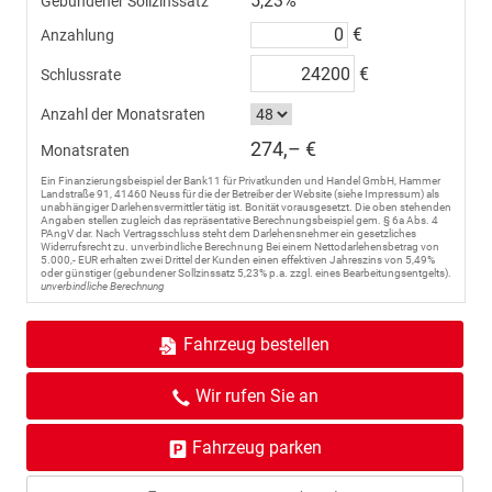
5,23%
Gebundener Sollzinssatz
€
Anzahlung
€
Schlussrate
Anzahl der Monatsraten
274,– €
Monatsraten
Ein Finanzierungsbeispiel der Bank11 für Privatkunden und Handel GmbH, Hammer
Landstraße 91, 41460 Neuss für die der Betreiber der Website (siehe Impressum) als
unabhängiger Darlehensvermittler tätig ist. Bonität vorausgesetzt. Die oben stehenden
Angaben stellen zugleich das repräsentative Berechnungsbeispiel gem. § 6a Abs. 4
PAngV dar. Nach Vertragsschluss steht dem Darlehensnehmer ein gesetzliches
Widerrufsrecht zu. unverbindliche Berechnung Bei einem Nettodarlehensbetrag von
5.000,- EUR erhalten zwei Drittel der Kunden einen effektiven Jahreszins von 5,49%
oder günstiger (gebundener Sollzinssatz 5,23% p.a. zzgl. eines Bearbeitungsentgelts).
unverbindliche Berechnung
Fahrzeug bestellen
Wir rufen Sie an
Fahrzeug parken