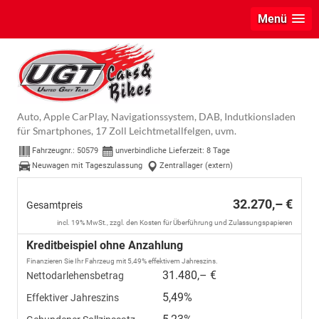
Menü
Hyundai i30
GO+ 1.5 T-GDI DCT 48V 103 kW (140 PS)
Sitzheizung, Lenkradheizung, 2-Zonen-Klimaautomatik, Android
Auto, Apple CarPlay, Navigationssystem, DAB, Indutkionsladen
für Smartphones, 17 Zoll Leichtmetallfelgen, uvm.
Fahrzeugnr.:
50579
unverbindliche Lieferzeit:
8 Tage
Neuwagen mit Tageszulassung
Zentrallager (extern)
32.270,– €
Gesamtpreis
incl. 19% MwSt., zzgl. den Kosten für Überführung und Zulassungspapieren
Kreditbeispiel ohne Anzahlung
Finanzieren Sie Ihr Fahrzeug mit 5,49% effektivem Jahreszins.
31.480,– €
Nettodarlehensbetrag
5,49%
Effektiver Jahreszins