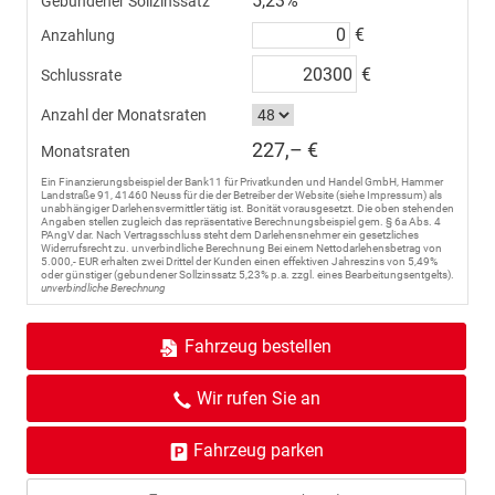
5,23%
Gebundener Sollzinssatz
€
Anzahlung
€
Schlussrate
Anzahl der Monatsraten
227,– €
Monatsraten
Ein Finanzierungsbeispiel der Bank11 für Privatkunden und Handel GmbH, Hammer
Landstraße 91, 41460 Neuss für die der Betreiber der Website (siehe Impressum) als
unabhängiger Darlehensvermittler tätig ist. Bonität vorausgesetzt. Die oben stehenden
Angaben stellen zugleich das repräsentative Berechnungsbeispiel gem. § 6a Abs. 4
PAngV dar. Nach Vertragsschluss steht dem Darlehensnehmer ein gesetzliches
Widerrufsrecht zu. unverbindliche Berechnung Bei einem Nettodarlehensbetrag von
5.000,- EUR erhalten zwei Drittel der Kunden einen effektiven Jahreszins von 5,49%
oder günstiger (gebundener Sollzinssatz 5,23% p.a. zzgl. eines Bearbeitungsentgelts).
unverbindliche Berechnung
Fahrzeug bestellen
Wir rufen Sie an
Fahrzeug parken