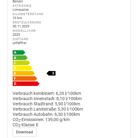
Benzin
KATEGORIE
Limousine
KILOMETERSTAND
10 km
ERSTZULASSUNG
30.11.2025
MODELLJAHR
2025
ZUSTAND
unfallfrei
Verbrauch kombiniert:
6,20 l/100km
Verbrauch Innenstadt:
8,10 l/100km
Verbrauch Stadtrand:
5,90 l/100km
Verbrauch Landstraße:
5,30 l/100km
Verbrauch Autobahn:
6,30 l/100km
CO
-Emissionen:
139,00 g/km
2
CO
-Klasse:
E
2
Download