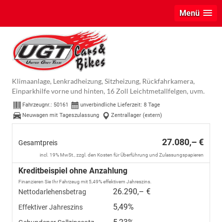
Menü
Hyundai i30
GO 1.5 DPI 71 kW (97 PS) Radio, DAB, Android
Auto, Apple CarPlay, Navigationssystem, Bluetooth,
Klimaanlage, Lenkradheizung, Sitzheizung, Rückfahrkamera,
Einparkhilfe vorne und hinten, 16 Zoll Leichtmetallfelgen, uvm.
Fahrzeugnr.:
50161
unverbindliche Lieferzeit:
8 Tage
Neuwagen mit Tageszulassung
Zentrallager (extern)
27.080,– €
Gesamtpreis
incl. 19% MwSt., zzgl. den Kosten für Überführung und Zulassungspapieren
Kreditbeispiel ohne Anzahlung
Finanzieren Sie Ihr Fahrzeug mit 5,49% effektivem Jahreszins.
26.290,– €
Nettodarlehensbetrag
5,49%
Effektiver Jahreszins