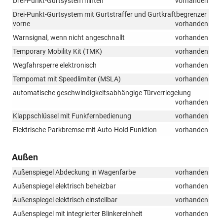
Drei-Punkt-Gurtsystem hinten
vorhanden
Drei-Punkt-Gurtsystem mit Gurtstraffer und Gurtkraftbegrenzer
vorne
vorhanden
Warnsignal, wenn nicht angeschnallt
vorhanden
Temporary Mobility Kit (TMK)
vorhanden
Wegfahrsperre elektronisch
vorhanden
Tempomat mit Speedlimiter (MSLA)
vorhanden
automatische geschwindigkeitsabhängige Türverriegelung
vorhanden
Klappschlüssel mit Funkfernbedienung
vorhanden
Elektrische Parkbremse mit Auto-Hold Funktion
vorhanden
Außen
Außenspiegel Abdeckung in Wagenfarbe
vorhanden
Außenspiegel elektrisch beheizbar
vorhanden
Außenspiegel elektrisch einstellbar
vorhanden
Außenspiegel mit integrierter Blinkereinheit
vorhanden