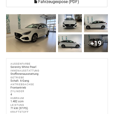
Fahrzeugexpose (PDF)
+19
AUSSENFARBE
Serenity White Pearl
INNENAUSSTATTUNG
Stoffinnenausstattung
GETRIEBE
Schalt. 6-Gang
ANTRIEBSACHSE
Frontantrieb
ZYLINDER
4
HUBRAUM
1.482 ccm
LEISTUNG
71 kW (97 PS)
KRAFTSTOFF