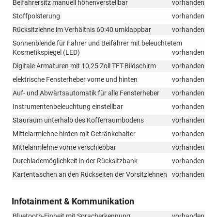
Beifahrersitz manuell höhenverstellbar
vorhanden
Stoffpolsterung
vorhanden
Rücksitzlehne im Verhältnis 60:40 umklappbar
vorhanden
Sonnenblende für Fahrer und Beifahrer mit beleuchtetem
Kosmetikspiegel (LED)
vorhanden
Digitale Armaturen mit 10,25 Zoll TFT-Bildschirm
vorhanden
elektrische Fensterheber vorne und hinten
vorhanden
Auf- und Abwärtsautomatik für alle Fensterheber
vorhanden
Instrumentenbeleuchtung einstellbar
vorhanden
Stauraum unterhalb des Kofferraumbodens
vorhanden
Mittelarmlehne hinten mit Getränkehalter
vorhanden
Mittelarmlehne vorne verschiebbar
vorhanden
Durchlademöglichkeit in der Rücksitzbank
vorhanden
Kartentaschen an den Rückseiten der Vorsitzlehnen
vorhanden
Infotainment & Kommunikation
Bluetooth-Einheit mit Spracherkennung
vorhanden