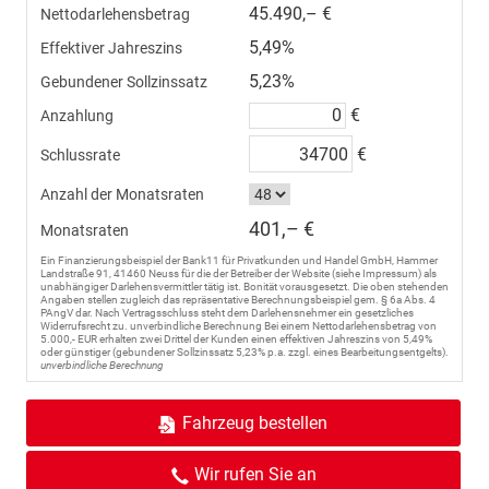
45.490,– €
Nettodarlehensbetrag
5,49%
Effektiver Jahreszins
5,23%
Gebundener Sollzinssatz
€
Anzahlung
€
Schlussrate
Anzahl der Monatsraten
401,– €
Monatsraten
Ein Finanzierungsbeispiel der Bank11 für Privatkunden und Handel GmbH, Hammer
Landstraße 91, 41460 Neuss für die der Betreiber der Website (siehe Impressum) als
unabhängiger Darlehensvermittler tätig ist. Bonität vorausgesetzt. Die oben stehenden
Angaben stellen zugleich das repräsentative Berechnungsbeispiel gem. § 6a Abs. 4
PAngV dar. Nach Vertragsschluss steht dem Darlehensnehmer ein gesetzliches
Widerrufsrecht zu. unverbindliche Berechnung Bei einem Nettodarlehensbetrag von
5.000,- EUR erhalten zwei Drittel der Kunden einen effektiven Jahreszins von 5,49%
oder günstiger (gebundener Sollzinssatz 5,23% p.a. zzgl. eines Bearbeitungsentgelts).
unverbindliche Berechnung
Fahrzeug bestellen
Wir rufen Sie an