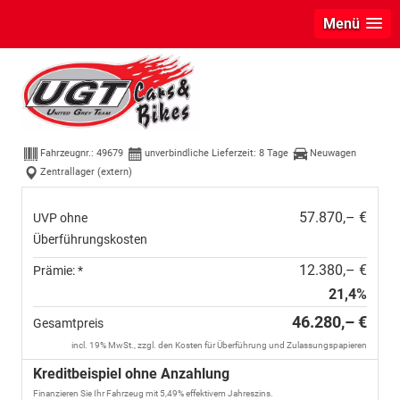
Menü
Skoda Karoq
Sportline 2.0 TDI 4x4 AHK+360°
+Alu19+Navi+Matrix+Winter+eHeck+Lounge+ACC+GV5
Fahrzeugnr.:
49679
unverbindliche Lieferzeit:
8 Tage
Neuwagen
Zentrallager (extern)
57.870,– €
UVP ohne
Überführungskosten
12.380,– €
Prämie: *
21,4%
46.280,– €
Gesamtpreis
incl. 19% MwSt., zzgl. den Kosten für Überführung und Zulassungspapieren
Kreditbeispiel ohne Anzahlung
Finanzieren Sie Ihr Fahrzeug mit 5,49% effektivem Jahreszins.