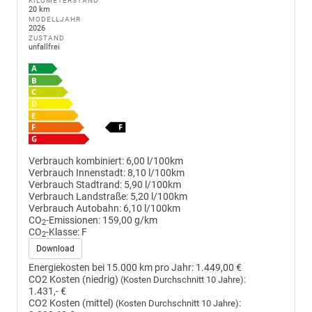
KILOMETERSTAND
20 km
MODELLJAHR
2026
ZUSTAND
unfallfrei
Verbrauch kombiniert:
6,00 l/100km
Verbrauch Innenstadt:
8,10 l/100km
Verbrauch Stadtrand:
5,90 l/100km
Verbrauch Landstraße:
5,20 l/100km
Verbrauch Autobahn:
6,10 l/100km
CO
-Emissionen:
159,00 g/km
2
CO
-Klasse:
F
2
Download
Energiekosten bei 15.000 km pro Jahr:
1.449,00 €
CO2 Kosten (niedrig)
:
(Kosten Durchschnitt 10 Jahre)
1.431,- €
CO2 Kosten (mittel)
:
(Kosten Durchschnitt 10 Jahre)