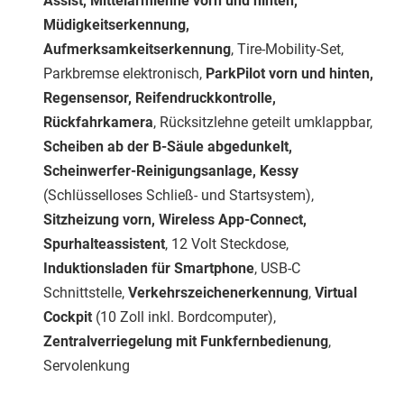
Assist, Mittelarmlehne vorn und hinten,
Müdigkeitserkennung,
Aufmerksamkeitserkennung
, Tire-Mobility-Set,
Parkbremse elektronisch,
ParkPilot vorn und hinten,
Regensensor, Reifendruckkontrolle,
Rückfahrkamera
, Rücksitzlehne geteilt umklappbar,
Scheiben ab der B-Säule abgedunkelt,
Scheinwerfer-Reinigungsanlage, Kessy
(Schlüsselloses Schließ- und Startsystem),
Sitzheizung vorn, Wireless App-Connect,
Spurhalteassistent
, 12 Volt Steckdose,
Induktionsladen für Smartphone
, USB-C
Schnittstelle,
Verkehrszeichenerkennung
,
Virtual
Cockpit
(10 Zoll inkl. Bordcomputer),
Zentralverriegelung mit Funkfernbedienung
,
Servolenkung