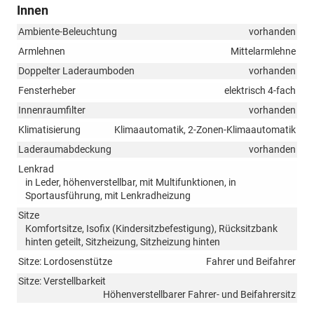
Innen
Ambiente-Beleuchtung
vorhanden
Armlehnen
Mittelarmlehne
Doppelter Laderaumboden
vorhanden
Fensterheber
elektrisch 4-fach
Innenraumfilter
vorhanden
Klimatisierung
Klimaautomatik, 2-Zonen-Klimaautomatik
Laderaumabdeckung
vorhanden
Lenkrad
in Leder, höhenverstellbar, mit Multifunktionen, in
Sportausführung, mit Lenkradheizung
Sitze
Komfortsitze, Isofix (Kindersitzbefestigung), Rücksitzbank
hinten geteilt, Sitzheizung, Sitzheizung hinten
Sitze: Lordosenstütze
Fahrer und Beifahrer
Sitze: Verstellbarkeit
Höhenverstellbarer Fahrer- und Beifahrersitz