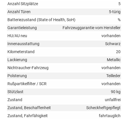
Anzahl Sitzplätze
5
Anzahl Türen
5-türig
Batteriezustand (State of Health, SoH)
%
Garantieleistung
Fahrzeuggarantie vom Hersteller
HU/AU neu
vorhanden
Innenausstattung
Schwarz
Kilometerstand
20
Lackierung
Metallic
Nichtraucher-Fahrzeug
vorhanden
Polsterung
Teilleder
Rußpartikelfilter / SCR
vorhanden
Stützlast
90 kg
Zustand
unfallfrei
Zustand, Beschaffenheit
Scheckheftgepflegt
Zustand, Fahrfähigkeit
fahrtauglich