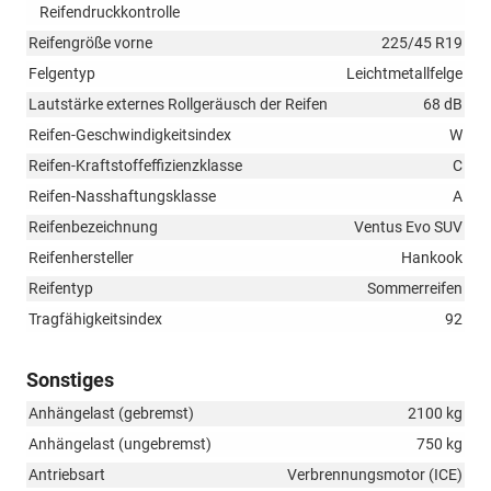
Reifendruckkontrolle
Reifengröße vorne
225/45 R19
Felgentyp
Leichtmetallfelge
Lautstärke externes Rollgeräusch der Reifen
68 dB
Reifen-Geschwindigkeitsindex
W
Reifen-Kraftstoffeffizienzklasse
C
Reifen-Nasshaftungsklasse
A
Reifenbezeichnung
Ventus Evo SUV
Reifenhersteller
Hankook
Reifentyp
Sommerreifen
Tragfähigkeitsindex
92
Sonstiges
Anhängelast (gebremst)
2100 kg
Anhängelast (ungebremst)
750 kg
Antriebsart
Verbrennungsmotor (ICE)