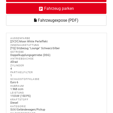
Fahrzeug parken
Fahrzeugexpose (PDF)
AUSSENFARBE
[2Y2Y] Moon White Perleffekt
INNENAUSSTATTUNG
[TQ] Sitzbezug "Lounge" Schwarz-Silber
GETRIEBE
Doppelkupplungsgetriebe (DSG)
ANTRIEBSACHSE
Allrad
ZYLINDER
4
PARTIKELFILTER
1
SCHADSTOFFKLASSE
Euro 6
HUBRAUM
1.968 ccm
LEISTUNG
110 kW (150 PS)
KRAFTSTOFF
Diesel
KATEGORIE
SUV/Geländewagen/Pickup