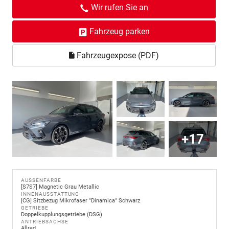
Wir rufen Sie an
Fahrzeug parken
Fahrzeugexpose (PDF)
+17
AUSSENFARBE
[S7S7] Magnetic Grau Metallic
INNENAUSSTATTUNG
[CG] Sitzbezug Mikrofaser "Dinamica" Schwarz
GETRIEBE
Doppelkupplungsgetriebe (DSG)
ANTRIEBSACHSE
Allrad