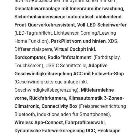
3D-LED-Rückleuchten mit dynamischen Blinkern,
Diebstahlwarnanlage mit Innenraumüberwachung,
Sicherheitsinnenspiegel automatisch abblendend,
Front-Querverkehrassistent, Voll-LED-Scheinwerfer
(LED-Tagfahrlicht, Lichtsensor, Coming/Leaving
Home Funktion),
ParkPilot vorn und hinten
, XDS,
Differenzialsperre,
Virtual Cockpit inkl.
Bordcomputer, Radio "Infotainment"
(Farbdisplay,
Touchscreen), USB-C Schnittstelle,
Adaptive
Geschwindigkeitsregelung ACC mit Follow-to-Stop
(Geschwindigkeitsregelanlage inkl.
Geschwindigkeitsbegrenzung),
Mittelarmlehne
vorne, Rückfahrkamera, Klimaautomatik 3-Zonen-
Climatronic, Connectivity Box
(Freisprecheinrichtung
Bluetooth, induktionsladen für Smartphones),
Wireless App-Connect, Fahrprofilauswahl,
Dynamische Fahrwerksregelung DCC, Hecklappe