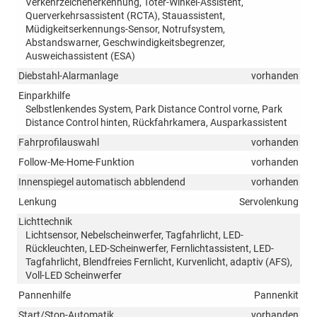
Verkehrzeichenerkennung, Toter-Winkel-Assistent,
Querverkehrsassistent (RCTA), Stauassistent,
Müdigkeitserkennungs-Sensor, Notrufsystem,
Abstandswarner, Geschwindigkeitsbegrenzer,
Ausweichassistent (ESA)
Diebstahl-Alarmanlage
vorhanden
Einparkhilfe
Selbstlenkendes System, Park Distance Control vorne, Park
Distance Control hinten, Rückfahrkamera, Ausparkassistent
Fahrprofilauswahl
vorhanden
Follow-Me-Home-Funktion
vorhanden
Innenspiegel automatisch abblendend
vorhanden
Lenkung
Servolenkung
Lichttechnik
Lichtsensor, Nebelscheinwerfer, Tagfahrlicht, LED-
Rückleuchten, LED-Scheinwerfer, Fernlichtassistent, LED-
Tagfahrlicht, Blendfreies Fernlicht, Kurvenlicht, adaptiv (AFS),
Voll-LED Scheinwerfer
Pannenhilfe
Pannenkit
Start/Stop-Automatik
vorhanden