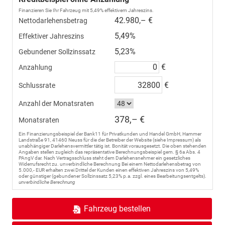
Finanzieren Sie Ihr Fahrzeug mit 5,49% effektivem Jahreszins.
42.980,– €
Nettodarlehensbetrag
5,49%
Effektiver Jahreszins
5,23%
Gebundener Sollzinssatz
€
Anzahlung
€
Schlussrate
Anzahl der Monatsraten
378,– €
Monatsraten
Ein Finanzierungsbeispiel der Bank11 für Privatkunden und Handel GmbH, Hammer
Landstraße 91, 41460 Neuss für die der Betreiber der Website (siehe Impressum) als
unabhängiger Darlehensvermittler tätig ist. Bonität vorausgesetzt. Die oben stehenden
Angaben stellen zugleich das repräsentative Berechnungsbeispiel gem. § 6a Abs. 4
PAngV dar. Nach Vertragsschluss steht dem Darlehensnehmer ein gesetzliches
Widerrufsrecht zu. unverbindliche Berechnung Bei einem Nettodarlehensbetrag von
5.000,- EUR erhalten zwei Drittel der Kunden einen effektiven Jahreszins von 5,49%
oder günstiger (gebundener Sollzinssatz 5,23% p.a. zzgl. eines Bearbeitungsentgelts).
unverbindliche Berechnung
Fahrzeug bestellen