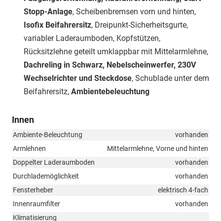
Stopp-Anlage
, Scheibenbremsen vorn und hinten,
Isofix Beifahrersitz
, Dreipunkt-Sicherheitsgurte,
variabler Laderaumboden, Kopfstützen,
Rücksitzlehne geteilt umklappbar mit Mittelarmlehne,
Dachreling in Schwarz, Nebelscheinwerfer, 230V
Wechselrichter und Steckdose
, Schublade unter dem
Beifahrersitz,
Ambientebeleuchtung
Innen
Ambiente-Beleuchtung
vorhanden
Armlehnen
Mittelarmlehne, Vorne und hinten
Doppelter Laderaumboden
vorhanden
Durchlademöglichkeit
vorhanden
Fensterheber
elektrisch 4-fach
Innenraumfilter
vorhanden
Klimatisierung