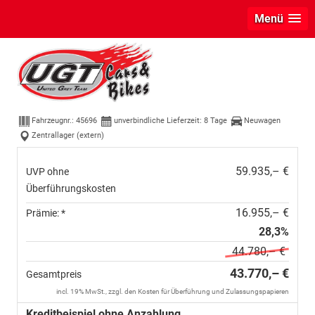
Menü
Cupra Leon
VZ 333PS DSG 4Drive
Matrix+Navi+AHK+Alu19+Sitzheiz+IntelligentDrive
Fahrzeugnr.:
45696
unverbindliche Lieferzeit:
8 Tage
Neuwagen
Zentrallager (extern)
59.935,– €
UVP ohne
Überführungskosten
16.955,– €
Prämie: *
28,3%
44.780,– €
43.770,– €
Gesamtpreis
incl. 19% MwSt., zzgl. den Kosten für Überführung und Zulassungspapieren
Kreditbeispiel ohne Anzahlung