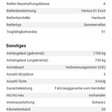
Reifen-Nasshaftungsklasse
A
Reifenbezeichnung
Ventus S1 Evo3
Reifenhersteller
Hankook
Reifentyp
Sommerreifen
Tragfähigkeitsindex
91
Sonstiges
Anhängelast (gebremst)
1700 kg
Anhängelast (ungebremst)
750 kg
Antriebsart
Verbrennungsmotor (ICE)
Anzahl Sitzplätze
5
Anzahl Türen
5-türig
Garantieleistung
Fahrzeuggarantie vom Hersteller
HU/AU neu
vorhanden
Innenausstattung
Schwarz
Kilometerstand
20