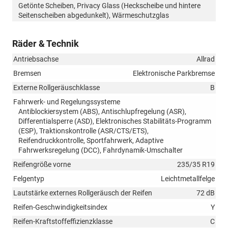
Getönte Scheiben, Privacy Glass (Heckscheibe und hintere
Seitenscheiben abgedunkelt), Wärmeschutzglas
Räder & Technik
Antriebsachse
Allrad
Bremsen
Elektronische Parkbremse
Externe Rollgeräuschklasse
B
Fahrwerk- und Regelungssysteme
Antiblockiersystem (ABS), Antischlupfregelung (ASR),
Differentialsperre (ASD), Elektronisches Stabilitäts-Programm
(ESP), Traktionskontrolle (ASR/CTS/ETS),
Reifendruckkontrolle, Sportfahrwerk, Adaptive
Fahrwerksregelung (DCC), Fahrdynamik-Umschalter
Reifengröße vorne
235/35 R19
Felgentyp
Leichtmetallfelge
Lautstärke externes Rollgeräusch der Reifen
72 dB
Reifen-Geschwindigkeitsindex
Y
Reifen-Kraftstoffeffizienzklasse
C