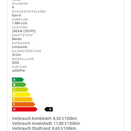
ZYLINDER
4
SCHADSTOFFKLASSE
Euro 6
HUBRAUM
1.984 ccm
LEISTUNG
245 kW (333 PS)
KRAFTSTOFF
Benzin
KATEGORIE
Limousine
KILOMETERSTAND
20 km
MODELLJAHR
2026
ZUSTAND
unfallfrei
Verbrauch kombiniert:
8,30 l/100km
Verbrauch Innenstadt:
11,80 l/100km
Verbrauch Stadtrand:
8,60 l/100km