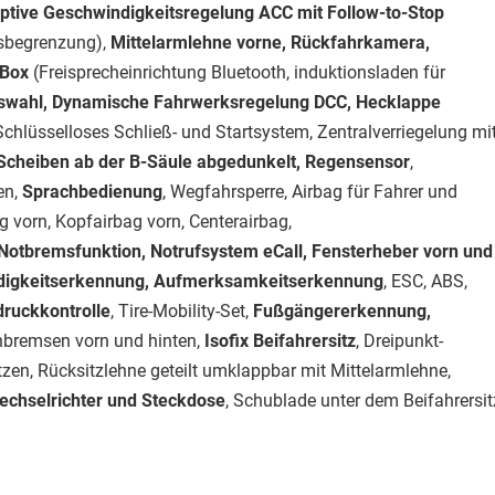
ptive Geschwindigkeitsregelung ACC mit Follow-to-Stop
tsbegrenzung),
Mittelarmlehne vorne, Rückfahrkamera,
 Box
(Freisprecheinrichtung Bluetooth, induktionsladen für
uswahl, Dynamische Fahrwerksregelung DCC, Hecklappe
chlüsselloses Schließ- und Startsystem, Zentralverriegelung mi
cheiben ab der B-Säule abgedunkelt, Regensensor
,
en,
Sprachbedienung
, Wegfahrsperre, Airbag für Fahrer und
ag vorn, Kopfairbag vorn, Centerairbag,
y-Notbremsfunktion, Notrufsystem eCall,
Fensterheber vorn und
Müdigkeitserkennung, Aufmerksamkeitserkennung
, ESC, ABS,
druckkontrolle
, Tire-Mobility-Set,
Fußgängererkennung,
nbremsen vorn und hinten,
Isofix Beifahrersitz
, Dreipunkt-
zen, Rücksitzlehne geteilt umklappbar mit Mittelarmlehne,
echselrichter und Steckdose
, Schublade unter dem Beifahrersit