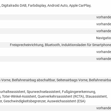
, Digitalradio DAB, Farbdisplay, Android Auto, Apple CarPlay,
vorhand
vorhand
vorhand
Navigati
Freisprecheinrichtung, Bluetooth, Induktionsladen für Smartphon
vorhand
vorhand
 Vorne, Beifahrerairbag abschaltbar, Seitenairbags Vorne, Beifahrerairb
purhalteassistent, Spurwechselassistent, Fußgängererkennung,
oter-Winkel-Assistent, Querverkehrsassistent (RCTA), Stauassistent,
, Geschwindigkeitsbegrenzer, Ausweichassistent (ESA)
vorhand