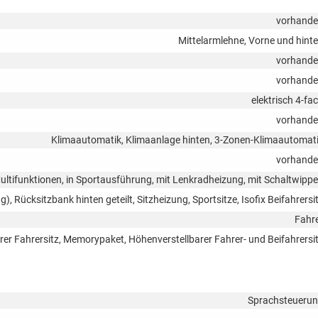
vorhand
Mittelarmlehne, Vorne und hint
vorhand
vorhand
elektrisch 4-fa
vorhand
Klimaautomatik, Klimaanlage hinten, 3-Zonen-Klimaautomat
vorhand
 Multifunktionen, in Sportausführung, mit Lenkradheizung, mit Schaltwipp
g), Rücksitzbank hinten geteilt, Sitzheizung, Sportsitze, Isofix Beifahrersi
Fahr
barer Fahrersitz, Memorypaket, Höhenverstellbarer Fahrer- und Beifahrersi
Sprachsteueru