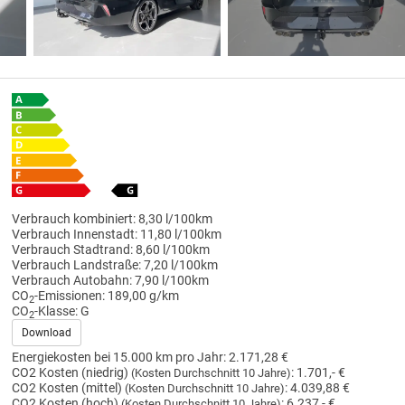
Verbrauch kombiniert:
8,30 l/100km
Verbrauch Innenstadt:
11,80 l/100km
Verbrauch Stadtrand:
8,60 l/100km
Verbrauch Landstraße:
7,20 l/100km
Verbrauch Autobahn:
7,90 l/100km
CO
-Emissionen:
189,00 g/km
2
CO
-Klasse:
G
2
Download
Energiekosten bei 15.000 km pro Jahr:
2.171,28 €
CO2 Kosten (niedrig)
:
1.701,- €
(Kosten Durchschnitt 10 Jahre)
CO2 Kosten (mittel)
:
4.039,88 €
(Kosten Durchschnitt 10 Jahre)
CO2 Kosten (hoch)
:
6.237,- €
(Kosten Durchschnitt 10 Jahre)