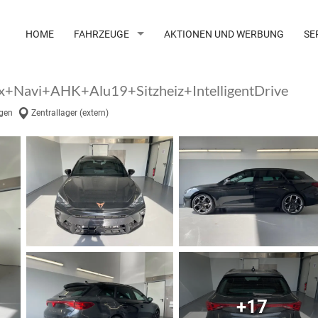
HOME
FAHRZEUGE
AKTIONEN UND WERBUNG
SE
x+Navi+AHK+Alu19+Sitzheiz+IntelligentDrive
gen
Zentrallager (extern)
+17