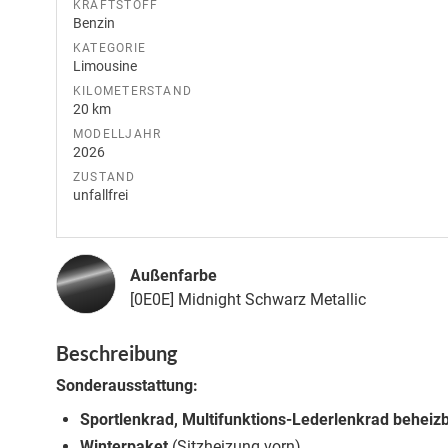
KRAFTSTOFF
Benzin
KATEGORIE
Limousine
KILOMETERSTAND
20 km
MODELLJAHR
2026
ZUSTAND
unfallfrei
Außenfarbe
[0E0E] Midnight Schwarz Metallic
Beschreibung
Sonderausstattung:
Sportlenkrad, Multifunktions-Lederlenkrad beheiz
Winterpaket
(Sitzheizung vorn)