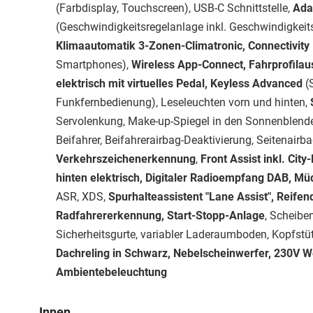
(Farbdisplay, Touchscreen), USB-C Schnittstelle,
Ada
(Geschwindigkeitsregelanlage inkl. Geschwindigkei
Klimaautomatik 3-Zonen-Climatronic, Connectivity
Smartphones),
Wireless App-Connect, Fahrprofila
elektrisch mit virtuelles Pedal, Keyless Advanced
(S
Funkfernbedienung), Leseleuchten vorn und hinten,
S
Servolenkung, Make-up-Spiegel in den Sonnenblend
Beifahrer, Beifahrerairbag-Deaktivierung, Seitenairb
Verkehrszeichenerkennung
,
Front Assist inkl. Cit
hinten elektrisch, Digitaler Radioempfang DAB, 
ASR, XDS,
Spurhalteassistent "Lane Assist", Reifen
Radfahrererkennung, Start-Stopp-Anlage
, Scheibe
Sicherheitsgurte, variabler Laderaumboden, Kopfstüt
Dachreling in Schwarz, Nebelscheinwerfer, 230V W
Ambientebeleuchtung
Innen