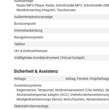
Audioanlage
Radio/MP3-Player, Radio, Schnittstelle MP3, Schnittstelle USB
Musikstreaming integriert, Touchscreen
Außentemperaturanzeige
Bordcomputer
Internetanbindung
Navigationssystem
Telefon
Uhr & Drehzahlmesser
Volldigitales Kombiinstrument (Virtual Cockpit)
Sicherheit & Assistenz
Airbags
Airbag, Fenster-/Kopfairbags
Assistenzsysteme
Regensensor, Tempomat, Notbremsassistent (City-Safety), S
Abstandstempomat adaptiv (ACC), Verkehrzeichenerkennung, T
Müdigkeitserkennungs-Sensor, Notrufsystem, Abstandswarner
Diebstahl-Alarmanlage