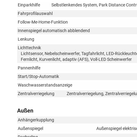
Einparkhilfe
Selbstlenkendes System, Park Distance Contr
Fahrprofilauswahl
Follow-Me-Home-Funktion
Innenspiegel automatisch abblendend
Lenkung
Lichttechnik
Lichtsensor, Nebelscheinwerfer, Tagfahrlicht, LED-Rückleuchte
Fernlicht, Kurvenlicht, adaptiv (AFS), Voll-LED Scheinwerfer
Pannenhilfe
Start/Stop-Automatik
Waschwasserstandsanzeige
Zentralverriegelung
Zentralverriegelung, Zentralverriege
Außen
Anhängerkupplung
Außenspiegel
Außenspiegel elektris
Dachreling