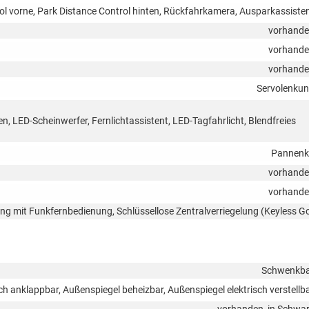
ol vorne, Park Distance Control hinten, Rückfahrkamera, Ausparkassiste
vorhand
vorhand
vorhand
Servolenku
n, LED-Scheinwerfer, Fernlichtassistent, LED-Tagfahrlicht, Blendfreies
Pannenk
vorhand
vorhand
lung mit Funkfernbedienung, Schlüssellose Zentralverriegelung (Keyless G
Schwenkb
ch anklappbar, Außenspiegel beheizbar, Außenspiegel elektrisch verstellb
vorhanden, in Schwa