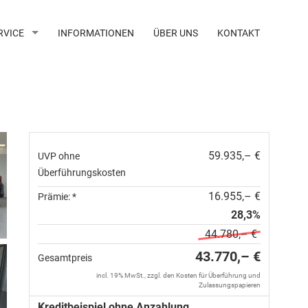
RVICE
INFORMATIONEN
ÜBER UNS
KONTAKT
59.935,– €
UVP ohne
Überführungskosten
16.955,– €
Prämie: *
28,3%
44.780,– €
43.770,– €
Gesamtpreis
incl. 19% MwSt., zzgl. den Kosten für Überführung und
Zulassungspapieren
Kreditbeispiel ohne Anzahlung