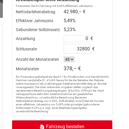
Finanzieren Sie Ihr Fahrzeug mit 5,49% effektivem Jahreszins.
42.980,– €
Nettodarlehensbetrag
5,49%
Effektiver Jahreszins
5,23%
Gebundener Sollzinssatz
€
Anzahlung
€
Schlussrate
Anzahl der Monatsraten
378,– €
Monatsraten
Ein Finanzierungsbeispiel der Bank11 für Privatkunden und Handel GmbH,
Hammer Landstraße 91, 41460 Neuss für die der Betreiber der Website
(siehe Impressum) als unabhängiger Darlehensvermittler tätig ist. Bonität
vorausgesetzt. Die oben stehenden Angaben stellen zugleich das
repräsentative Berechnungsbeispiel gem. § 6a Abs. 4 PAngV dar. Nach
Vertragsschluss steht dem Darlehensnehmer ein gesetzliches
Widerrufsrecht zu. unverbindliche Berechnung Bei einem
Nettodarlehensbetrag von 5.000,- EUR erhalten zwei Drittel der Kunden
einen effektiven Jahreszins von 5,49% oder günstiger (gebundener
Sollzinssatz 5,23% p.a. zzgl. eines Bearbeitungsentgelts).
unverbindliche Berechnung
Fahrzeug bestellen