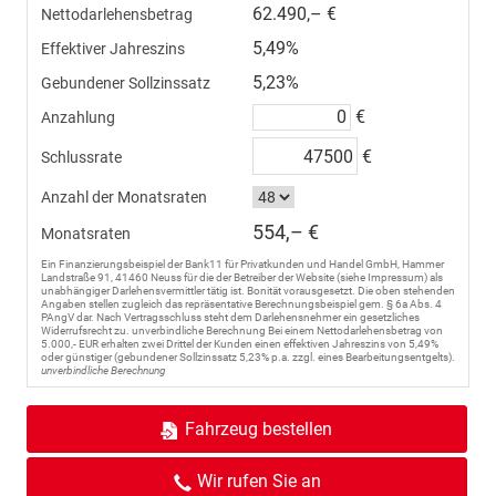
62.490,– €
Nettodarlehensbetrag
5,49%
Effektiver Jahreszins
5,23%
Gebundener Sollzinssatz
€
Anzahlung
€
Schlussrate
Anzahl der Monatsraten
554,– €
Monatsraten
Ein Finanzierungsbeispiel der Bank11 für Privatkunden und Handel GmbH, Hammer
Landstraße 91, 41460 Neuss für die der Betreiber der Website (siehe Impressum) als
unabhängiger Darlehensvermittler tätig ist. Bonität vorausgesetzt. Die oben stehenden
Angaben stellen zugleich das repräsentative Berechnungsbeispiel gem. § 6a Abs. 4
PAngV dar. Nach Vertragsschluss steht dem Darlehensnehmer ein gesetzliches
Widerrufsrecht zu. unverbindliche Berechnung Bei einem Nettodarlehensbetrag von
5.000,- EUR erhalten zwei Drittel der Kunden einen effektiven Jahreszins von 5,49%
oder günstiger (gebundener Sollzinssatz 5,23% p.a. zzgl. eines Bearbeitungsentgelts).
unverbindliche Berechnung
Fahrzeug bestellen
Wir rufen Sie an