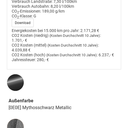
Verbrauch Landstraße:
7,30 l/100km
Verbrauch Autobahn:
8,20 l/100km
CO
-Emissionen:
189,00 g/km
2
CO
-Klasse:
G
2
Download
Energiekosten bei 15.000 km pro Jahr:
2.171,28 €
CO2 Kosten (niedrig)
:
(Kosten Durchschnitt 10 Jahre)
1.701,- €
CO2 Kosten (mittel)
:
(Kosten Durchschnitt 10 Jahre)
4.039,88 €
CO2 Kosten (hoch)
:
6.237,- €
(Kosten Durchschnitt 10 Jahre)
Jahressteuer:
280,- €
Außenfarbe
[0E0E] Mythosschwarz Metallic
Innenausstattung