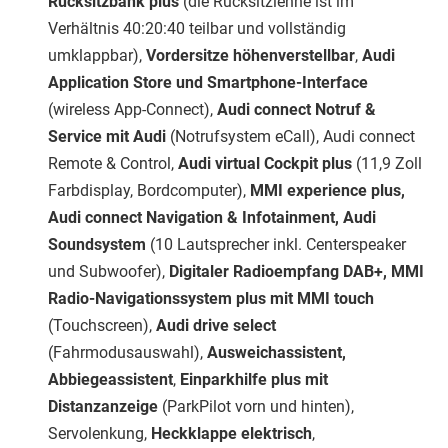
Rücksitzbank plus
(die Rücksitzlehne ist im
Verhältnis 40:20:40 teilbar und vollständig
umklappbar),
Vordersitze höhenverstellbar
,
Audi
Application Store und Smartphone-Interface
(wireless App-Connect),
Audi connect Notruf &
Service mit Audi
(Notrufsystem eCall), Audi connect
Remote & Control,
Audi virtual Cockpit plus
(11,9 Zoll
Farbdisplay, Bordcomputer),
MMI experience plus,
Audi connect Navigation & Infotainment, Audi
Soundsystem
(10 Lautsprecher inkl. Centerspeaker
und Subwoofer),
Digitaler Radioempfang DAB+, MMI
Radio-Navigationssystem plus mit MMI touch
(Touchscreen),
Audi drive select
(Fahrmodusauswahl),
Ausweichassistent,
Abbiegeassistent
,
Einparkhilfe plus mit
Distanzanzeige
(ParkPilot vorn und hinten),
Servolenkung,
Heckklappe elektrisch
,