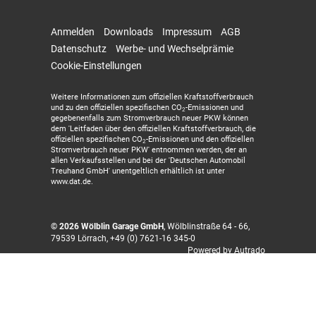
Anmelden
Downloads
Impressum
AGB
Datenschutz
Werbe- und Wechselprämie
Cookie-Einstellungen
Weitere Informationen zum offiziellen Kraftstoffverbrauch
und zu den offiziellen spezifischen CO
-Emissionen und
2
gegebenenfalls zum Stromverbrauch neuer PKW können
dem 'Leitfaden über den offiziellen Kraftstoffverbrauch, die
offiziellen spezifischen CO
-Emissionen und den offiziellen
2
Stromverbrauch neuer PKW' entnommen werden, der an
allen Verkaufsstellen und bei der 'Deutschen Automobil
Treuhand GmbH' unentgeltlich erhältlich ist unter
www.dat.de.
© 2026
Wölblin Garage GmbH
,
Wölblinstraße 64 - 66
,
79539
Lörrach,
+49 (0) 7621-16 345-0
Powered by Autrado