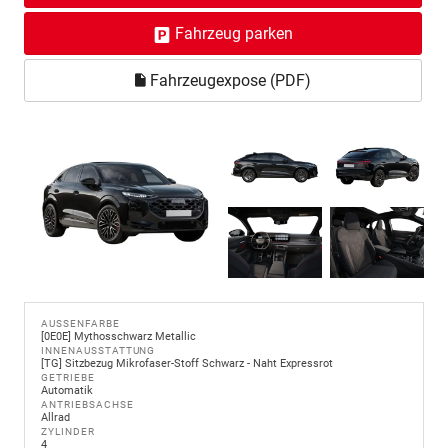
Fahrzeug parken
Fahrzeugexpose (PDF)
AUSSENFARBE
[0E0E] Mythosschwarz Metallic
INNENAUSSTATTUNG
[TG] Sitzbezug Mikrofaser-Stoff Schwarz - Naht Expressrot
GETRIEBE
Automatik
ANTRIEBSACHSE
Allrad
ZYLINDER
4