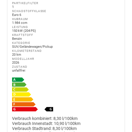
PARTIKELFILTER
1
SCHADSTOFFKLASSE
Euro 6
HUBRAUM
1.984 ccm
LEISTUNG
150 kW (204 PS)
KRAFTSTOFF
Benzin
KATEGORIE
SUV/Geländewagen/Pickup
KILOMETERSTAND
20 km
MODELLJAHR
2026
ZUSTAND
unfallfrei
Verbrauch kombiniert:
8,30 l/100km
Verbrauch Innenstadt:
10,90 l/100km
Verbrauch Stadtrand:
8,30 l/100km