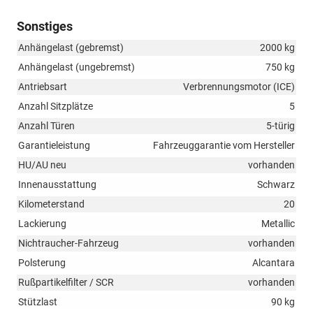
Sonstiges
Anhängelast (gebremst)
2000 kg
Anhängelast (ungebremst)
750 kg
Antriebsart
Verbrennungsmotor (ICE)
Anzahl Sitzplätze
5
Anzahl Türen
5-türig
Garantieleistung
Fahrzeuggarantie vom Hersteller
HU/AU neu
vorhanden
Innenausstattung
Schwarz
Kilometerstand
20
Lackierung
Metallic
Nichtraucher-Fahrzeug
vorhanden
Polsterung
Alcantara
Rußpartikelfilter / SCR
vorhanden
Stützlast
90 kg