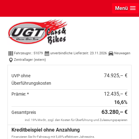
Menü
Audi Q3
Sportback NEU TFSI quattro S line
Pano+TechPro+Matrix+AHK+HUD+Alu20+KlimaPlus+DCC+SON
Fahrzeugnr.:
51079
unverbindliche Lieferzeit:
23.11.2026
Neuwagen
Zentrallager (extern)
74.925,– €
UVP ohne
Überführungskosten
12.435,– €
Prämie: *
16,6%
63.280,– €
Gesamtpreis
incl. 19% MwSt., zzgl. den Kosten für Überführung und Zulassungspapieren
Kreditbeispiel ohne Anzahlung
Finanzieren Sie Ihr Fahrzeug mit 5,49% effektivem Jahreszins.