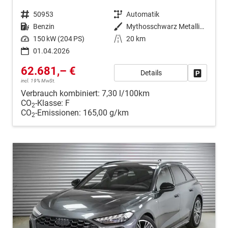
Fahrzeugnr.
50953
Getriebe
Automatik
Kraftstoff
Benzin
Außenfarbe
Mythosschwarz Metallic (0E)
Leistung
150 kW (204 PS)
Kilometerstand
20 km
01.04.2026
62.681,– €
Details
Fahrzeug
incl. 19% MwSt.
Verbrauch kombiniert:
7,30 l/100km
CO
-Klasse:
F
2
CO
-Emissionen:
165,00 g/km
2