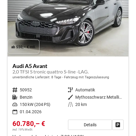
ab 550,– € mtl.
Audi A5 Avant
2,0 TFSI S tronic quattro S-line -LAG.
unverbindliche Lieferzeit:
8 Tage
Fahrzeug mit Tageszulassung
Fahrzeugnr.
50952
Getriebe
Automatik
Kraftstoff
Benzin
Außenfarbe
Mythosschwarz Metallic (0E)
Leistung
150 kW (204 PS)
Kilometerstand
20 km
01.04.2026
60.780,– €
Details
Fahrzeug
incl. 19% MwSt.