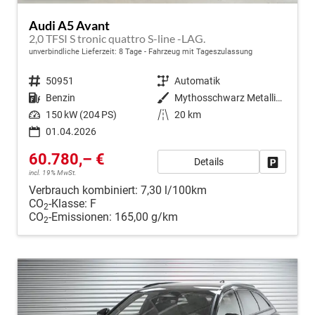
Audi A5 Avant
2,0 TFSI S tronic quattro S-line -LAG.
unverbindliche Lieferzeit:
8 Tage
Fahrzeug mit Tageszulassung
Fahrzeugnr.
50951
Getriebe
Automatik
Kraftstoff
Benzin
Außenfarbe
Mythosschwarz Metallic (0E)
Leistung
150 kW (204 PS)
Kilometerstand
20 km
01.04.2026
60.780,– €
Details
Fahrzeug
incl. 19% MwSt.
Verbrauch kombiniert:
7,30 l/100km
CO
-Klasse:
F
2
CO
-Emissionen:
165,00 g/km
2