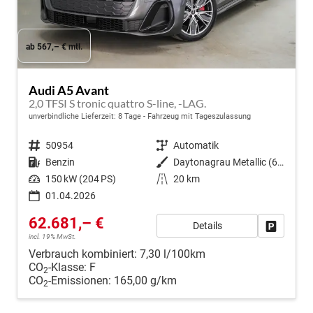
ab 567,– € mtl.
Audi A5 Avant
2,0 TFSI S tronic quattro S-line, -LAG.
unverbindliche Lieferzeit:
8 Tage
Fahrzeug mit Tageszulassung
Fahrzeugnr.
50954
Getriebe
Automatik
Kraftstoff
Benzin
Außenfarbe
Daytonagrau Metallic (6Y)
Leistung
150 kW (204 PS)
Kilometerstand
20 km
01.04.2026
62.681,– €
Details
Fahrzeug
incl. 19% MwSt.
Verbrauch kombiniert:
7,30 l/100km
CO
-Klasse:
F
2
CO
-Emissionen:
165,00 g/km
2