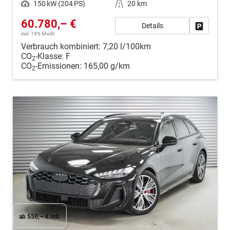
Leistung
150 kW (204 PS)
Kilometerstand
20 km
60.780,– €
Details
Fahrzeug
incl. 19% MwSt.
Verbrauch kombiniert:
7,20 l/100km
CO
-Klasse:
F
2
CO
-Emissionen:
165,00 g/km
2
ab 550,– € mtl.