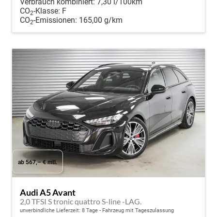
Verbrauch kombiniert:
7,30 l/100km
CO
-Klasse:
F
2
CO
-Emissionen:
165,00 g/km
2
ab 567,– € mtl.
Audi A5 Avant
2,0 TFSI S tronic quattro S-line -LAG.
unverbindliche Lieferzeit:
8 Tage
Fahrzeug mit Tageszulassung