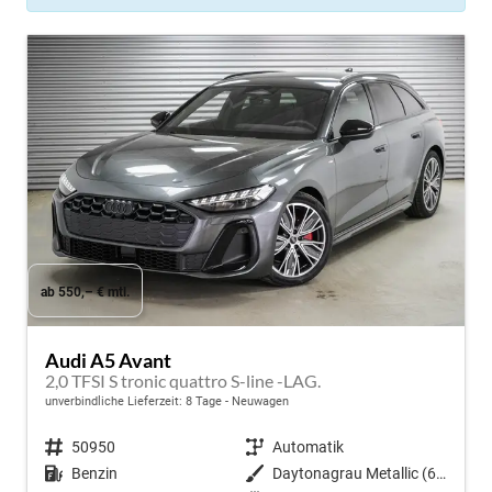
ab 550,– € mtl.
Audi A5 Avant
2,0 TFSI S tronic quattro S-line -LAG.
unverbindliche Lieferzeit:
8 Tage
Neuwagen
Fahrzeugnr.
50950
Getriebe
Automatik
Kraftstoff
Benzin
Außenfarbe
Daytonagrau Metallic (6Y)