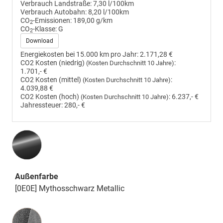
Verbrauch Landstraße:
7,30 l/100km
Verbrauch Autobahn:
8,20 l/100km
CO
-Emissionen:
189,00 g/km
2
CO
-Klasse:
G
2
Download
Energiekosten bei 15.000 km pro Jahr:
2.171,28 €
CO2 Kosten (niedrig)
:
(Kosten Durchschnitt 10 Jahre)
1.701,- €
CO2 Kosten (mittel)
:
(Kosten Durchschnitt 10 Jahre)
4.039,88 €
CO2 Kosten (hoch)
:
6.237,- €
(Kosten Durchschnitt 10 Jahre)
Jahressteuer:
280,- €
Außenfarbe
[0E0E] Mythosschwarz Metallic
Innenausstattung