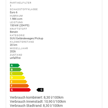
PARTIKELFILTER
1
SCHADSTOFFKLASSE
Euro 6
HUBRAUM
1.984 ccm
LEISTUNG
150 kW (204 PS)
KRAFTSTOFF
Benzin
KATEGORIE
SUV/Geländewagen/Pickup
KILOMETERSTAND
20 km
MODELLJAHR
2026
ZUSTAND
unfallfrei
Verbrauch kombiniert:
8,30 l/100km
Verbrauch Innenstadt:
10,90 l/100km
Verbrauch Stadtrand:
8,30 l/100km