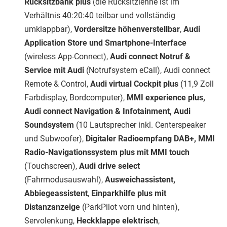
Rücksitzbank plus
(die Rücksitzlehne ist im
Verhältnis 40:20:40 teilbar und vollständig
umklappbar),
Vordersitze höhenverstellbar
,
Audi
Application Store und Smartphone-Interface
(wireless App-Connect),
Audi connect Notruf &
Service mit Audi
(Notrufsystem eCall), Audi connect
Remote & Control,
Audi virtual Cockpit plus
(11,9 Zoll
Farbdisplay, Bordcomputer),
MMI experience plus,
Audi connect Navigation & Infotainment, Audi
Soundsystem
(10 Lautsprecher inkl. Centerspeaker
und Subwoofer),
Digitaler Radioempfang DAB+, MMI
Radio-Navigationssystem plus mit MMI touch
(Touchscreen),
Audi drive select
(Fahrmodusauswahl),
Ausweichassistent,
Abbiegeassistent
,
Einparkhilfe plus mit
Distanzanzeige
(ParkPilot vorn und hinten),
Servolenkung,
Heckklappe elektrisch
,