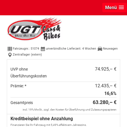
Menü
Audi Q3
Sportback NEU TFSI quattro S line
Pano+TechPro+Matrix+AHK+HUD+Alu20+KlimaPlus+DCC+SON
Fahrzeugnr.:
51074
unverbindliche Lieferzeit:
4 Wochen
Neuwagen
Zentrallager (extern)
74.925,– €
UVP ohne
Überführungskosten
12.435,– €
Prämie: *
16,6%
63.280,– €
Gesamtpreis
incl. 19% MwSt., zzgl. den Kosten für Überführung und Zulassungspapieren
Kreditbeispiel ohne Anzahlung
Finanzieren Sie Ihr Fahrzeug mit 5,49% effektivem Jahreszins.