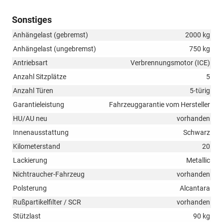
Sonstiges
Anhängelast (gebremst)
2000 kg
Anhängelast (ungebremst)
750 kg
Antriebsart
Verbrennungsmotor (ICE)
Anzahl Sitzplätze
5
Anzahl Türen
5-türig
Garantieleistung
Fahrzeuggarantie vom Hersteller
HU/AU neu
vorhanden
Innenausstattung
Schwarz
Kilometerstand
20
Lackierung
Metallic
Nichtraucher-Fahrzeug
vorhanden
Polsterung
Alcantara
Rußpartikelfilter / SCR
vorhanden
Stützlast
90 kg