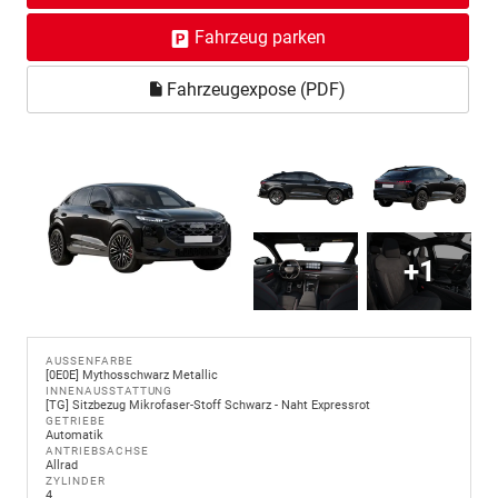
Fahrzeug parken
Fahrzeugexpose (PDF)
+1
AUSSENFARBE
[0E0E] Mythosschwarz Metallic
INNENAUSSTATTUNG
[TG] Sitzbezug Mikrofaser-Stoff Schwarz - Naht Expressrot
GETRIEBE
Automatik
ANTRIEBSACHSE
Allrad
ZYLINDER
4