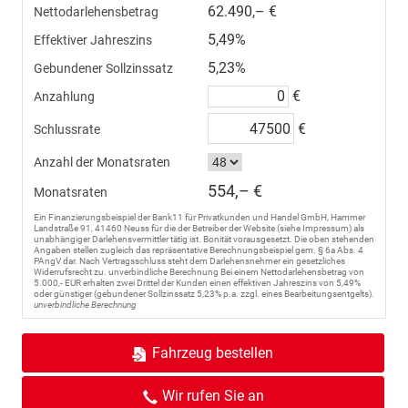
62.490,– €
Nettodarlehensbetrag
5,49%
Effektiver Jahreszins
5,23%
Gebundener Sollzinssatz
€
Anzahlung
€
Schlussrate
Anzahl der Monatsraten
554,– €
Monatsraten
Ein Finanzierungsbeispiel der Bank11 für Privatkunden und Handel GmbH, Hammer
Landstraße 91, 41460 Neuss für die der Betreiber der Website (siehe Impressum) als
unabhängiger Darlehensvermittler tätig ist. Bonität vorausgesetzt. Die oben stehenden
Angaben stellen zugleich das repräsentative Berechnungsbeispiel gem. § 6a Abs. 4
PAngV dar. Nach Vertragsschluss steht dem Darlehensnehmer ein gesetzliches
Widerrufsrecht zu. unverbindliche Berechnung Bei einem Nettodarlehensbetrag von
5.000,- EUR erhalten zwei Drittel der Kunden einen effektiven Jahreszins von 5,49%
oder günstiger (gebundener Sollzinssatz 5,23% p.a. zzgl. eines Bearbeitungsentgelts).
unverbindliche Berechnung
Fahrzeug bestellen
Wir rufen Sie an