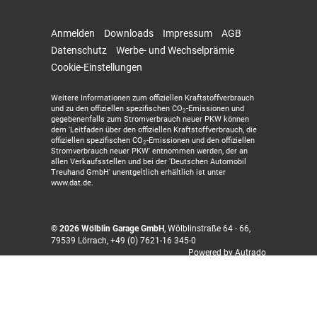
Anmelden
Downloads
Impressum
AGB
Datenschutz
Werbe- und Wechselprämie
Cookie-Einstellungen
Weitere Informationen zum offiziellen Kraftstoffverbrauch
und zu den offiziellen spezifischen CO
-Emissionen und
2
gegebenenfalls zum Stromverbrauch neuer PKW können
dem 'Leitfaden über den offiziellen Kraftstoffverbrauch, die
offiziellen spezifischen CO
-Emissionen und den offiziellen
2
Stromverbrauch neuer PKW' entnommen werden, der an
allen Verkaufsstellen und bei der 'Deutschen Automobil
Treuhand GmbH' unentgeltlich erhältlich ist unter
www.dat.de.
© 2026
Wölblin Garage GmbH
,
Wölblinstraße 64 - 66
,
79539
Lörrach,
+49 (0) 7621-16 345-0
Powered by Autrado