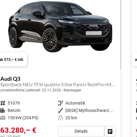
ab 573,– € mtl.
a
Audi Q3
Sportback NEU TFSI quattro S line Pano+TechPro+Matrix+AHK+HUD+Alu20+KlimaPlus+DCC+SONOS
unverbindliche Lieferzeit:
23.11.2026
Neuwagen
Fahrzeugnr.
51079
Getriebe
Automatik
Kraftstoff
Benzin
Außenfarbe
[0E0E] Mythosschwarz Metallic
Leistung
150 kW (204 PS)
Kilometerstand
20 km
63.280,– €
Details
Fahrzeug park
incl. 19% MwSt.