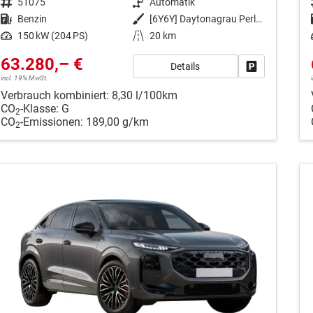
Fahrzeugnr.
51075
Getriebe
Automatik
Kraftstoff
Benzin
Außenfarbe
[6Y6Y] Daytonagrau Perleffekt
Leistung
150 kW (204 PS)
Kilometerstand
20 km
63.280,– €
Details
Fahrzeug park
incl. 19% MwSt.
Verbrauch kombiniert:
8,30 l/100km
CO
-Klasse:
G
2
CO
-Emissionen:
189,00 g/km
2