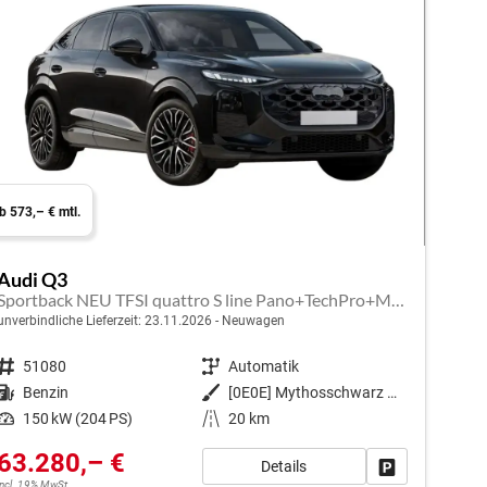
b 573,– € mtl.
Audi Q3
Sportback NEU TFSI quattro S line Pano+TechPro+Matrix+AHK+HUD+Alu20+KlimaPlus+DCC+SONOS
unverbindliche Lieferzeit:
23.11.2026
Neuwagen
Fahrzeugnr.
51080
Getriebe
Automatik
Kraftstoff
Benzin
Außenfarbe
[0E0E] Mythosschwarz Metallic
Leistung
150 kW (204 PS)
Kilometerstand
20 km
63.280,– €
Details
en
Fahrzeug park
incl. 19% MwSt.