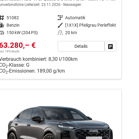
unverbindliche Lieferzeit:
23.11.2026
Neuwagen
Fahrzeugnr.
51082
Getriebe
Automatik
Kraftstoff
Benzin
Außenfarbe
[1X1X] Pfeilgrau Perleffekt
Leistung
150 kW (204 PS)
Kilometerstand
20 km
63.280,– €
Details
en
Fahrzeug park
incl. 19% MwSt.
Verbrauch kombiniert:
8,30 l/100km
CO
-Klasse:
G
2
CO
-Emissionen:
189,00 g/km
2