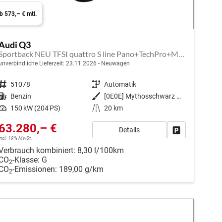
b 573,– € mtl.
Audi Q3
Sportback NEU TFSI quattro S line Pano+TechPro+Matrix+AHK+HUD+Alu20+KlimaPlus+DCC+SONOS
unverbindliche Lieferzeit:
23.11.2026
Neuwagen
Fahrzeugnr.
51078
Getriebe
Automatik
Kraftstoff
Benzin
Außenfarbe
[0E0E] Mythosschwarz Metallic
Leistung
150 kW (204 PS)
Kilometerstand
20 km
63.280,– €
Details
en
Fahrzeug park
incl. 19% MwSt.
Verbrauch kombiniert:
8,30 l/100km
CO
-Klasse:
G
2
CO
-Emissionen:
189,00 g/km
2