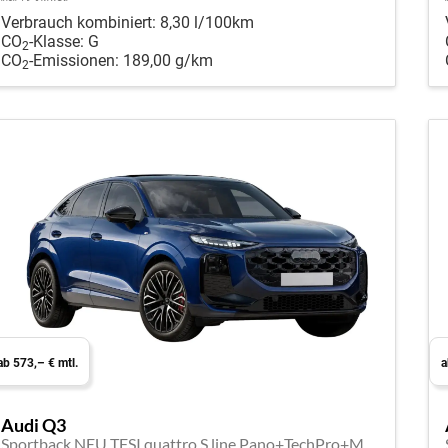
Verbrauch kombiniert:
8,30 l/100km
CO
-Klasse:
G
2
CO
-Emissionen:
189,00 g/km
2
ab 573,– € mtl.
a
Audi Q3
Sportback NEU TFSI quattro S line Pano+TechPro+Matrix+AHK+HUD+Alu20+KlimaPlus+DCC+SONOS