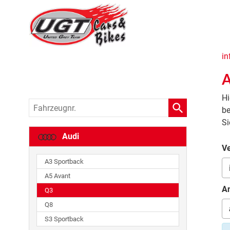
in
A
Hi
Fahrzeugnr.
be
Si
Audi
Ve
A3 Sportback
A5 Avant
An
Q3
Q8
S3 Sportback