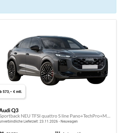
b 573,– € mtl.
Audi Q3
Sportback NEU TFSI quattro S line Pano+TechPro+Matrix+AHK+HUD+Alu20+KlimaPlus+DCC+SONOS
unverbindliche Lieferzeit:
23.11.2026
Neuwagen