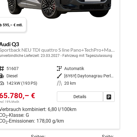
b 595,– € mtl.
Audi Q3
Sportback NEU TDI quattro S line Pano+TechPro+Matrix+AHK+HUD+Alu20+KlimaPlus+DCC+SONOS
unverbindliche Lieferzeit:
23.03.2027
Fahrzeug mit Tageszulassung
Fahrzeugnr.
51607
Getriebe
Automatik
Kraftstoff
Diesel
Außenfarbe
[6Y6Y] Daytonagrau Perleffekt
Leistung
142 kW (193 PS)
Kilometerstand
20 km
65.780,– €
Details
en
Fahrzeug park
incl. 19% MwSt.
Verbrauch kombiniert:
6,80 l/100km
CO
-Klasse:
G
2
CO
-Emissionen:
178,00 g/km
2
Seiten:
Seite: