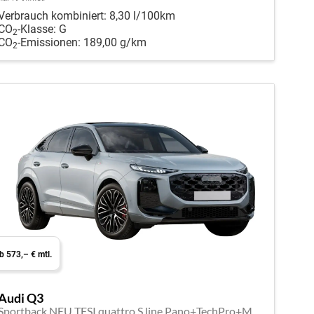
Verbrauch kombiniert:
8,30 l/100km
CO
-Klasse:
G
2
CO
-Emissionen:
189,00 g/km
2
b 573,– € mtl.
Audi Q3
Sportback NEU TFSI quattro S line Pano+TechPro+Matrix+AHK+HUD+Alu20+KlimaPlus+DCC+SONOS