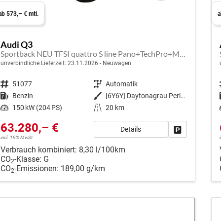
ab 573,– € mtl.
a
Audi Q3
Sportback NEU TFSI quattro S line Pano+TechPro+Matrix+AHK+HUD+Alu20+KlimaPlus+DCC+SONOS
unverbindliche Lieferzeit:
23.11.2026
Neuwagen
Fahrzeugnr.
51077
Getriebe
Automatik
Kraftstoff
Benzin
Außenfarbe
[6Y6Y] Daytonagrau Perleffekt
Leistung
150 kW (204 PS)
Kilometerstand
20 km
63.280,– €
Details
Fahrzeug park
incl. 19% MwSt.
Verbrauch kombiniert:
8,30 l/100km
CO
-Klasse:
G
2
CO
-Emissionen:
189,00 g/km
2