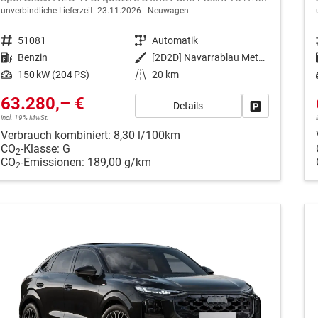
unverbindliche Lieferzeit:
23.11.2026
Neuwagen
Fahrzeugnr.
51081
Getriebe
Automatik
Kraftstoff
Benzin
Außenfarbe
[2D2D] Navarrablau Metallic
Leistung
150 kW (204 PS)
Kilometerstand
20 km
63.280,– €
Details
Fahrzeug park
incl. 19% MwSt.
Verbrauch kombiniert:
8,30 l/100km
CO
-Klasse:
G
2
CO
-Emissionen:
189,00 g/km
2