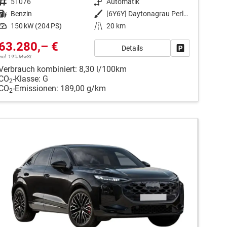
Fahrzeugnr.
51076
Getriebe
Automatik
Kraftstoff
Benzin
Außenfarbe
[6Y6Y] Daytonagrau Perleffekt
Leistung
150 kW (204 PS)
Kilometerstand
20 km
63.280,– €
Details
en
Fahrzeug park
incl. 19% MwSt.
Verbrauch kombiniert:
8,30 l/100km
CO
-Klasse:
G
2
CO
-Emissionen:
189,00 g/km
2