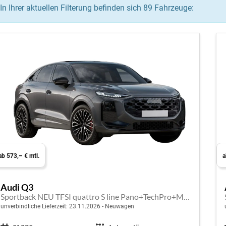
In Ihrer aktuellen Filterung befinden sich
89
Fahrzeuge:
ab 573,– € mtl.
a
Audi Q3
Sportback NEU TFSI quattro S line Pano+TechPro+Matrix+AHK+HUD+Alu20+KlimaPlus+DCC+SONOS
unverbindliche Lieferzeit:
23.11.2026
Neuwagen