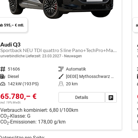
ab 595,– € mtl.
a
Audi Q3
Sportback NEU TDI quattro S line Pano+TechPro+Matrix+AHK+HUD+Alu20+KlimaPlus+DCC+SONOS
unverbindliche Lieferzeit:
23.03.2027
Neuwagen
Fahrzeugnr.
51606
Getriebe
Automatik
Kraftstoff
Diesel
Außenfarbe
[0E0E] Mythosschwarz Metallic
Leistung
142 kW (193 PS)
Kilometerstand
20 km
65.780,– €
Details
Fahrzeug park
incl. 19% MwSt.
Verbrauch kombiniert:
6,80 l/100km
CO
-Klasse:
G
2
CO
-Emissionen:
178,00 g/km
2
Datensätze pro Seite: