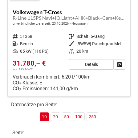
Volkswagen T-Cross
R-Line 115PS Navi+IQ.Light+AHK+Black+Cam+Keyless+GV5+Side+Climatronic
unverbindliche Lieferzeit:
23.10.2026
Neuwagen
Fahrzeugnr.
51368
Getriebe
Schalt. 6-Gang
Kraftstoff
Benzin
Außenfarbe
[5W5W] Rauchgrau Metallic
Leistung
85 kW (116 PS)
Kilometerstand
20 km
31.780,– €
Details
Fahrzeug
incl. 19% MwSt.
Verbrauch kombiniert:
6,20 l/100km
CO
-Klasse:
E
2
CO
-Emissionen:
141,00 g/km
2
Datensätze pro Seite:
10
20
50
100
250
Seite: