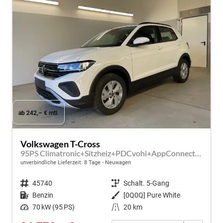
ab 242,– € mtl.
Volkswagen T-Cross
95PS Climatronic+Sitzheiz+PDCvohi+AppConnect+Side+TravelAssist+ACC
unverbindliche Lieferzeit:
8 Tage
Neuwagen
Fahrzeugnr.
45740
Getriebe
Schalt. 5-Gang
Kraftstoff
Benzin
Außenfarbe
[0Q0Q] Pure White
Leistung
70 kW (95 PS)
Kilometerstand
20 km