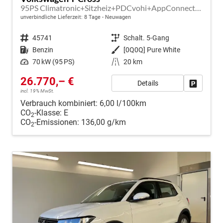
95PS Climatronic+Sitzheiz+PDCvohi+AppConnect+Side+TravelAssist+ACC
unverbindliche Lieferzeit:
8 Tage
Neuwagen
Fahrzeugnr.
45741
Getriebe
Schalt. 5-Gang
Kraftstoff
Benzin
Außenfarbe
[0Q0Q] Pure White
Leistung
70 kW (95 PS)
Kilometerstand
20 km
26.770,– €
Details
Fahrzeug
incl. 19% MwSt.
Verbrauch kombiniert:
6,00 l/100km
CO
-Klasse:
E
2
CO
-Emissionen:
136,00 g/km
2