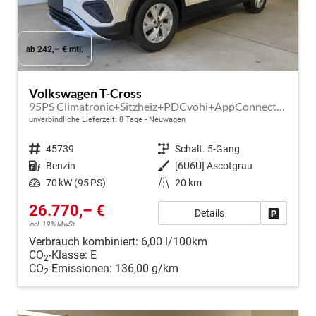
ab 242,– € mtl.
Volkswagen T-Cross
95PS Climatronic+Sitzheiz+PDCvohi+AppConnect+Side+TravelAssist+ACC
unverbindliche Lieferzeit:
8 Tage
Neuwagen
Fahrzeugnr.
45739
Getriebe
Schalt. 5-Gang
Kraftstoff
Benzin
Außenfarbe
[6U6U] Ascotgrau
Leistung
70 kW (95 PS)
Kilometerstand
20 km
26.770,– €
Details
Fahrzeug
incl. 19% MwSt.
Verbrauch kombiniert:
6,00 l/100km
CO
-Klasse:
E
2
CO
-Emissionen:
136,00 g/km
2