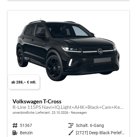
ab 288,– € mtl.
Volkswagen T-Cross
R-Line 115PS Navi+IQ.Light+AHK+Black+Cam+Keyless+GV5+Side+Climatronic
unverbindliche Lieferzeit:
23.10.2026
Neuwagen
Fahrzeugnr.
51367
Getriebe
Schalt. 6-Gang
Kraftstoff
Benzin
Außenfarbe
[2T2T] Deep Black Perleffekt