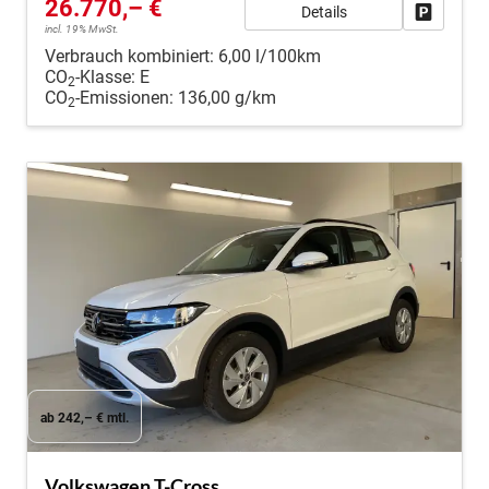
26.770,– €
Details
Fahrzeug
incl. 19% MwSt.
Verbrauch kombiniert:
6,00 l/100km
CO
-Klasse:
E
2
CO
-Emissionen:
136,00 g/km
2
ab 242,– € mtl.
Volkswagen T-Cross