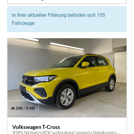
In Ihrer aktuellen Filterung befinden sich
105
Fahrzeuge:
ab 238,– € mtl.
Volkswagen T-Cross
95PS Sitzheiz+PDCvohi+AppConnect+SideAssist+TravelAssist+ACC+Klima