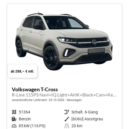
ab 288,– € mtl.
Volkswagen T-Cross
R-Line 115PS Navi+IQ.Light+AHK+Black+Cam+Keyless+GV5+Side+Climatronic
unverbindliche Lieferzeit:
23.10.2026
Neuwagen
Fahrzeugnr.
51364
Getriebe
Schalt. 6-Gang
Kraftstoff
Benzin
Außenfarbe
[6U6U] Ascotgrau
Leistung
85 kW (116 PS)
Kilometerstand
20 km