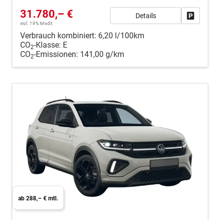
31.780,– €
Details
Fahrzeug
incl. 19% MwSt.
Verbrauch kombiniert:
6,20 l/100km
CO
-Klasse:
E
2
CO
-Emissionen:
141,00 g/km
2
ab 288,– € mtl.