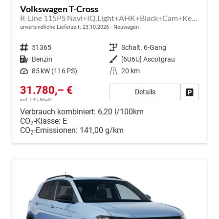
Volkswagen T-Cross
R-Line 115PS Navi+IQ.Light+AHK+Black+Cam+Keyless+GV5+Side+Climatronic
unverbindliche Lieferzeit:
23.10.2026
Neuwagen
Fahrzeugnr.
51365
Getriebe
Schalt. 6-Gang
Kraftstoff
Benzin
Außenfarbe
[6U6U] Ascotgrau
Leistung
85 kW (116 PS)
Kilometerstand
20 km
31.780,– €
Details
Fahrzeug
incl. 19% MwSt.
Verbrauch kombiniert:
6,20 l/100km
CO
-Klasse:
E
2
CO
-Emissionen:
141,00 g/km
2