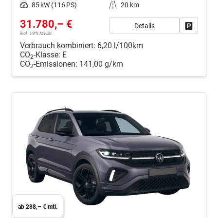
Leistung
85 kW (116 PS)
Kilometerstand
20 km
31.780,– €
Details
Fahrzeug
incl. 19% MwSt.
Verbrauch kombiniert:
6,20 l/100km
CO
-Klasse:
E
2
CO
-Emissionen:
141,00 g/km
2
ab 288,– € mtl.