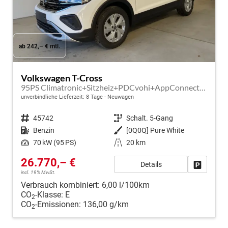
ab 242,– € mtl.
Volkswagen T-Cross
95PS Climatronic+Sitzheiz+PDCvohi+AppConnect+Side+TravelAssist+ACC
unverbindliche Lieferzeit:
8 Tage
Neuwagen
Fahrzeugnr.
45742
Getriebe
Schalt. 5-Gang
Kraftstoff
Benzin
Außenfarbe
[0Q0Q] Pure White
Leistung
70 kW (95 PS)
Kilometerstand
20 km
26.770,– €
Details
Fahrzeug
incl. 19% MwSt.
Verbrauch kombiniert:
6,00 l/100km
CO
-Klasse:
E
2
CO
-Emissionen:
136,00 g/km
2