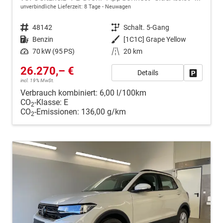
unverbindliche Lieferzeit:
8 Tage
Neuwagen
Fahrzeugnr.
48142
Getriebe
Schalt. 5-Gang
Kraftstoff
Benzin
Außenfarbe
[1C1C] Grape Yellow
Leistung
70 kW (95 PS)
Kilometerstand
20 km
26.270,– €
Details
Fahrzeug
incl. 19% MwSt.
Verbrauch kombiniert:
6,00 l/100km
CO
-Klasse:
E
2
CO
-Emissionen:
136,00 g/km
2