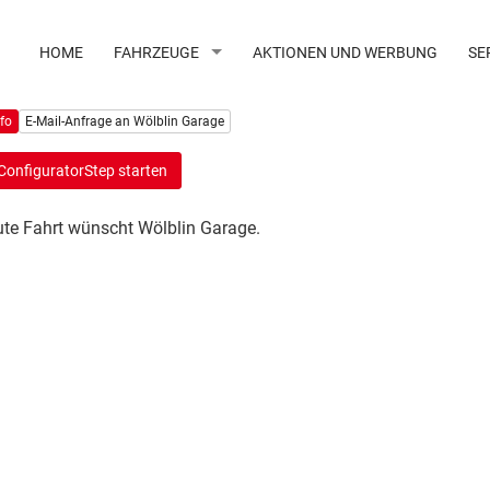
HOME
FAHRZEUGE
AKTIONEN UND WERBUNG
SE
nfo
E-Mail-Anfrage an Wölblin Garage
ConfiguratorStep starten
te Fahrt wünscht Wölblin Garage.