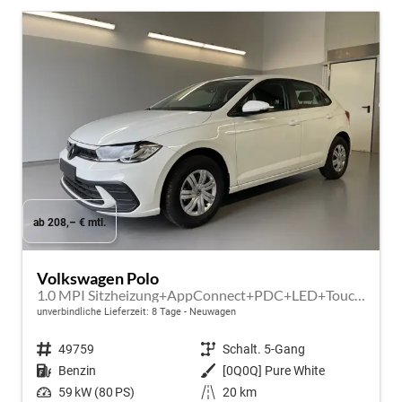
ab 208,– € mtl.
Volkswagen Polo
1.0 MPI Sitzheizung+AppConnect+PDC+LED+Touch+Lichtsensor+MultiLenkrad
unverbindliche Lieferzeit:
8 Tage
Neuwagen
Fahrzeugnr.
49759
Getriebe
Schalt. 5-Gang
Kraftstoff
Benzin
Außenfarbe
[0Q0Q] Pure White
Leistung
59 kW (80 PS)
Kilometerstand
20 km