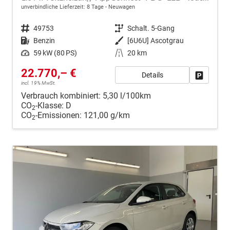
unverbindliche Lieferzeit:
8 Tage
Neuwagen
Fahrzeugnr.
49753
Getriebe
Schalt. 5-Gang
Kraftstoff
Benzin
Außenfarbe
[6U6U] Ascotgrau
Leistung
59 kW (80 PS)
Kilometerstand
20 km
22.770,– €
Details
Fahrzeug
incl. 19% MwSt.
Verbrauch kombiniert:
5,30 l/100km
CO
-Klasse:
D
2
CO
-Emissionen:
121,00 g/km
2