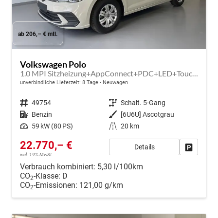
ab 206,– € mtl.
Volkswagen Polo
1.0 MPI Sitzheizung+AppConnect+PDC+LED+Touch+Lichtsensor+MultiLenkrad
unverbindliche Lieferzeit:
8 Tage
Neuwagen
Fahrzeugnr.
49754
Getriebe
Schalt. 5-Gang
Kraftstoff
Benzin
Außenfarbe
[6U6U] Ascotgrau
Leistung
59 kW (80 PS)
Kilometerstand
20 km
22.770,– €
Details
Fahrzeug
incl. 19% MwSt.
Verbrauch kombiniert:
5,30 l/100km
CO
-Klasse:
D
2
CO
-Emissionen:
121,00 g/km
2