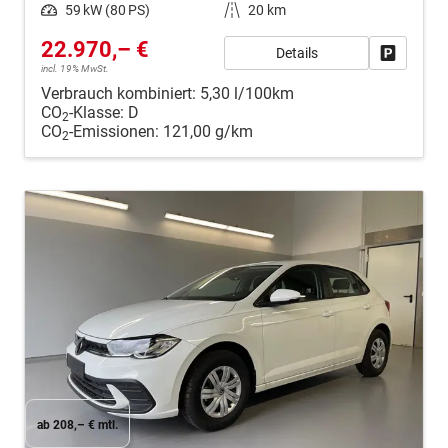
Leistung
59 kW (80 PS)
Kilometerstand
20 km
22.970,– €
Details
Fahrzeug
incl. 19% MwSt.
Verbrauch kombiniert:
5,30 l/100km
CO
-Klasse:
D
2
CO
-Emissionen:
121,00 g/km
2
ab 208,– € mtl.