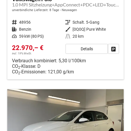
1.0 MPI Sitzheizung+AppConnect+PDC+LED+Touch+Lichtsensor+MultiLenkrad
unverbindliche Lieferzeit:
8 Tage
Neuwagen
Fahrzeugnr.
48956
Getriebe
Schalt. 5-Gang
Kraftstoff
Benzin
Außenfarbe
[0Q0Q] Pure White
Leistung
59 kW (80 PS)
Kilometerstand
20 km
22.970,– €
Details
Fahrzeug
incl. 19% MwSt.
Verbrauch kombiniert:
5,30 l/100km
CO
-Klasse:
D
2
CO
-Emissionen:
121,00 g/km
2