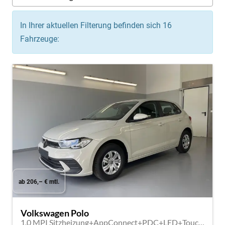
In Ihrer aktuellen Filterung befinden sich
16
Fahrzeuge:
ab 206,– € mtl.
Volkswagen Polo
1.0 MPI Sitzheizung+AppConnect+PDC+LED+Touch+Lichtsensor+MultiLenkrad