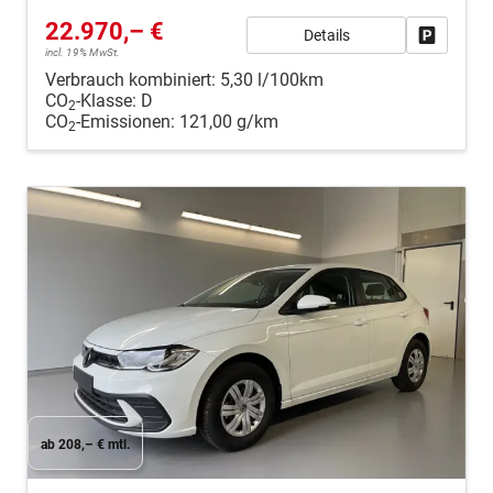
22.970,– €
Details
Fahrzeug
incl. 19% MwSt.
Verbrauch kombiniert:
5,30 l/100km
CO
-Klasse:
D
2
CO
-Emissionen:
121,00 g/km
2
ab 208,– € mtl.