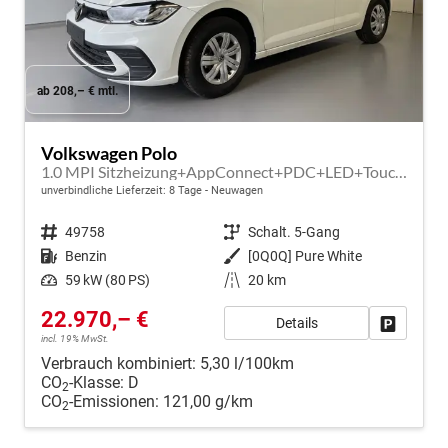
ab 208,– € mtl.
Volkswagen Polo
1.0 MPI Sitzheizung+AppConnect+PDC+LED+Touch+Lichtsensor+MultiLenkrad
unverbindliche Lieferzeit:
8 Tage
Neuwagen
Fahrzeugnr.
49758
Getriebe
Schalt. 5-Gang
Kraftstoff
Benzin
Außenfarbe
[0Q0Q] Pure White
Leistung
59 kW (80 PS)
Kilometerstand
20 km
22.970,– €
Details
Fahrzeug
incl. 19% MwSt.
Verbrauch kombiniert:
5,30 l/100km
CO
-Klasse:
D
2
CO
-Emissionen:
121,00 g/km
2