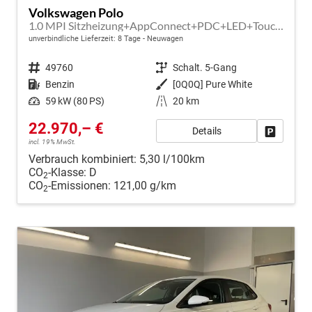
Volkswagen Polo
1.0 MPI Sitzheizung+AppConnect+PDC+LED+Touch+Lichtsensor+MultiLenkrad
unverbindliche Lieferzeit:
8 Tage
Neuwagen
Fahrzeugnr.
49760
Getriebe
Schalt. 5-Gang
Kraftstoff
Benzin
Außenfarbe
[0Q0Q] Pure White
Leistung
59 kW (80 PS)
Kilometerstand
20 km
22.970,– €
Details
Fahrzeug
incl. 19% MwSt.
Verbrauch kombiniert:
5,30 l/100km
CO
-Klasse:
D
2
CO
-Emissionen:
121,00 g/km
2