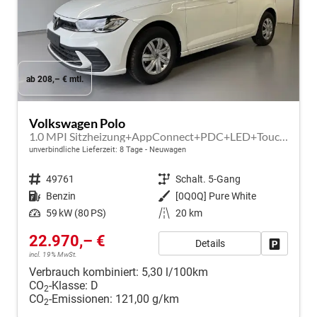
ab 208,– € mtl.
Volkswagen Polo
1.0 MPI Sitzheizung+AppConnect+PDC+LED+Touch+Lichtsensor+MultiLenkrad
unverbindliche Lieferzeit:
8 Tage
Neuwagen
Fahrzeugnr.
49761
Getriebe
Schalt. 5-Gang
Kraftstoff
Benzin
Außenfarbe
[0Q0Q] Pure White
Leistung
59 kW (80 PS)
Kilometerstand
20 km
22.970,– €
Details
Fahrzeug
incl. 19% MwSt.
Verbrauch kombiniert:
5,30 l/100km
CO
-Klasse:
D
2
CO
-Emissionen:
121,00 g/km
2