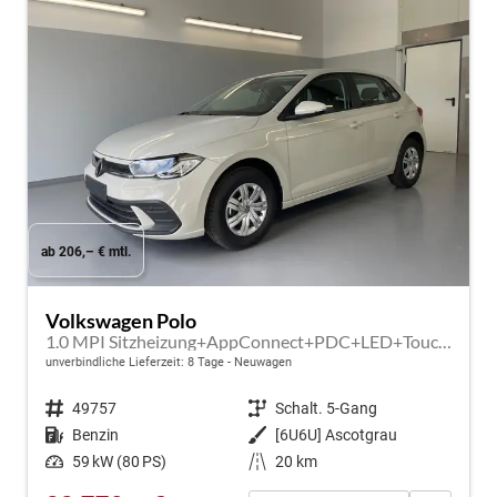
ab 206,– € mtl.
Volkswagen Polo
1.0 MPI Sitzheizung+AppConnect+PDC+LED+Touch+Lichtsensor+MultiLenkrad
unverbindliche Lieferzeit:
8 Tage
Neuwagen
Fahrzeugnr.
49757
Getriebe
Schalt. 5-Gang
Kraftstoff
Benzin
Außenfarbe
[6U6U] Ascotgrau
Leistung
59 kW (80 PS)
Kilometerstand
20 km