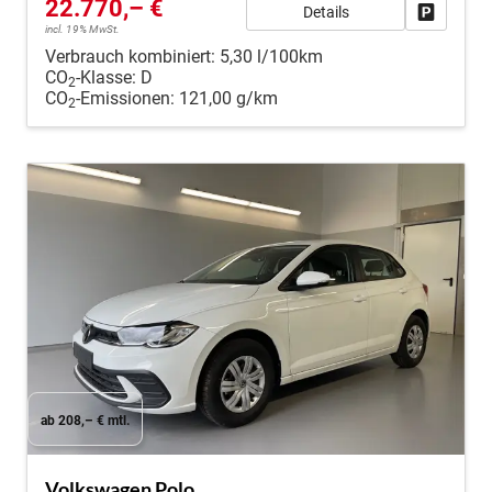
22.770,– €
Details
Fahrzeug
incl. 19% MwSt.
Verbrauch kombiniert:
5,30 l/100km
CO
-Klasse:
D
2
CO
-Emissionen:
121,00 g/km
2
ab 208,– € mtl.
Volkswagen Polo