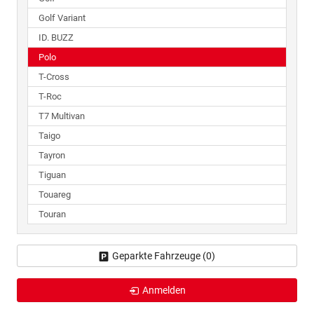
Golf Variant
ID. BUZZ
Polo
T-Cross
T-Roc
T7 Multivan
Taigo
Tayron
Tiguan
Touareg
Touran
Geparkte Fahrzeuge (
0
)
Anmelden