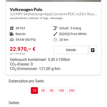
Volkswagen Polo
1.0 MPI Sitzheizung+AppConnect+PDC+LED+Touch+Lichtsensor+MultiLenkrad
unverbindliche Lieferzeit:
8 Tage
Neuwagen
Fahrzeugnr.
49763
Getriebe
Schalt. 5-Gang
Kraftstoff
Benzin
Außenfarbe
[0Q0Q] Pure White
Leistung
59 kW (80 PS)
Kilometerstand
20 km
22.970,– €
Details
Fahrzeug
incl. 19% MwSt.
Verbrauch kombiniert:
5,30 l/100km
CO
-Klasse:
D
2
CO
-Emissionen:
121,00 g/km
2
Datensätze pro Seite:
10
20
50
100
250
Seiten: