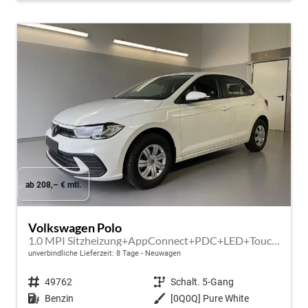
ab 208,– € mtl.
Volkswagen Polo
1.0 MPI Sitzheizung+AppConnect+PDC+LED+Touch+Lichtsensor+MultiLenkrad
unverbindliche Lieferzeit:
8 Tage
Neuwagen
Fahrzeugnr.
49762
Getriebe
Schalt. 5-Gang
Kraftstoff
Benzin
Außenfarbe
[0Q0Q] Pure White