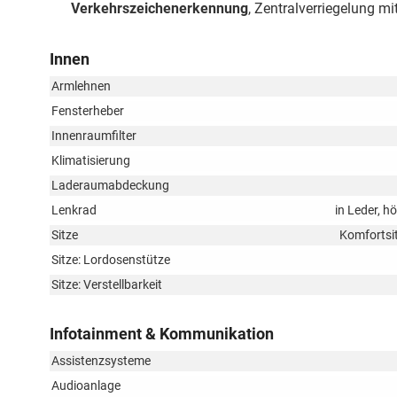
Verkehrszeichenerkennung
, Zentralverriegelung m
Innen
Armlehnen
Fensterheber
Innenraumfilter
Klimatisierung
Laderaumabdeckung
Lenkrad
in Leder, h
Sitze
Komfortsit
Sitze: Lordosenstütze
Sitze: Verstellbarkeit
Infotainment & Kommunikation
Assistenzsysteme
Audioanlage