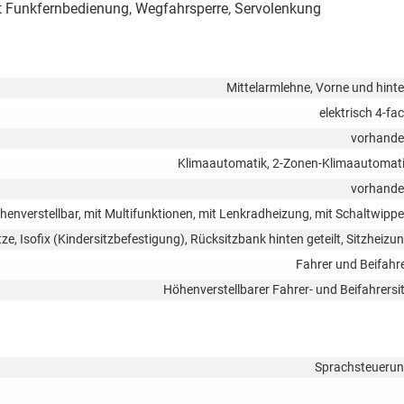
it Funkfernbedienung, Wegfahrsperre, Servolenkung
Mittelarmlehne, Vorne und hint
elektrisch 4-fa
vorhand
Klimaautomatik, 2-Zonen-Klimaautomat
vorhand
öhenverstellbar, mit Multifunktionen, mit Lenkradheizung, mit Schaltwipp
ze, Isofix (Kindersitzbefestigung), Rücksitzbank hinten geteilt, Sitzheizu
Fahrer und Beifahr
Höhenverstellbarer Fahrer- und Beifahrersi
Sprachsteueru