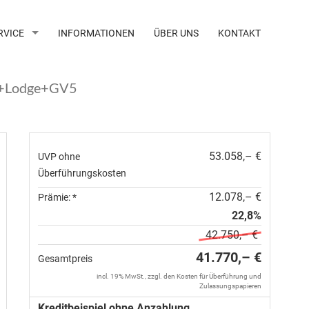
RVICE
INFORMATIONEN
ÜBER UNS
KONTAKT
m+Lodge+GV5
53.058,– €
UVP ohne
Überführungskosten
12.078,– €
Prämie: *
22,8%
42.750,– €
41.770,– €
Gesamtpreis
incl. 19% MwSt., zzgl. den Kosten für Überführung und
Zulassungspapieren
Kreditbeispiel ohne Anzahlung