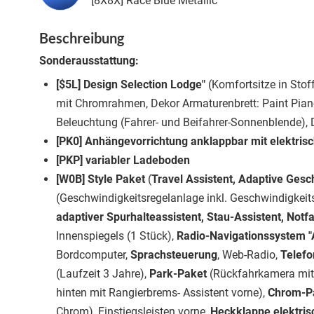
[8X8X] Race Blue Metallic
Beschreibung
Sonderausstattung:
[$5L] Design Selection Lodge"
(Komfortsitze in Stof
mit Chromrahmen, Dekor Armaturenbrett: Paint Pian
Beleuchtung (Fahrer- und Beifahrer-Sonnenblende),
[PK0] Anhängevorrichtung anklappbar mit elektrisc
[PKP] variabler Ladeboden
[W0B] Style Paket
(
Travel Assistent, Adaptive Ges
(Geschwindigkeitsregelanlage inkl. Geschwindigkei
adaptiver Spurhalteassistent, Stau-Assistent, Notfa
Innenspiegels (1 Stück),
Radio-Navigationssystem 
Bordcomputer,
Sprachsteuerung
, Web-Radio,
Telef
(Laufzeit 3 Jahre),
Park-Paket
(Rückfahrkamera mit 
hinten mit Rangierbrems- Assistent vorne),
Chrom-P
Chrom), Einstiegsleisten vorne,
Heckklappe elektris