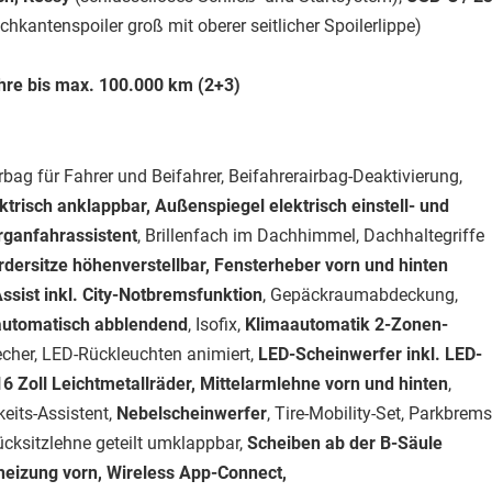
achkantenspoiler groß mit oberer seitlicher Spoilerlippe)
ahre bis max. 100.000 km (2+3)
ag für Fahrer und Beifahrer, Beifahrerairbag-Deaktivierung,
trisch anklappbar, Außenspiegel elektrisch einstell- und
rganfahrassistent
, Brillenfach im Dachhimmel, Dachhaltegriffe
dersitze höhenverstellbar, Fensterheber vorn und hinten
Assist inkl. City-Notbremsfunktion
, Gepäckraumabdeckung,
 automatisch abblendend
, Isofix,
Klimaautomatik 2-Zonen-
cher, LED-Rückleuchten animiert,
LED-Scheinwerfer inkl. LED-
6 Zoll Leichtmetallräder, Mittelarmlehne vorn und hinten
,
eits-Assistent,
Nebelscheinwerfer
, Tire-Mobility-Set, Parkbrem
ücksitzlehne geteilt umklappbar,
Scheiben ab der B-Säule
heizung vorn, Wireless App-Connect,