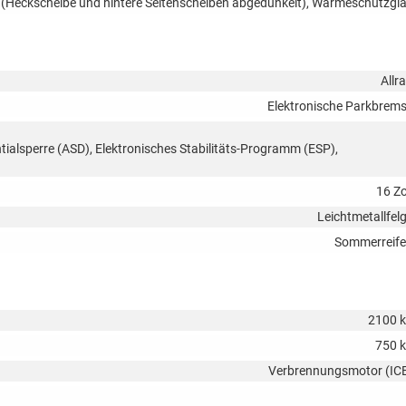
s (Heckscheibe und hintere Seitenscheiben abgedunkelt), Wärmeschutzgl
Allr
Elektronische Parkbrem
tialsperre (ASD), Elektronisches Stabilitäts-Programm (ESP),
16 Zo
Leichtmetallfel
Sommerreif
2100 
750 
Verbrennungsmotor (IC