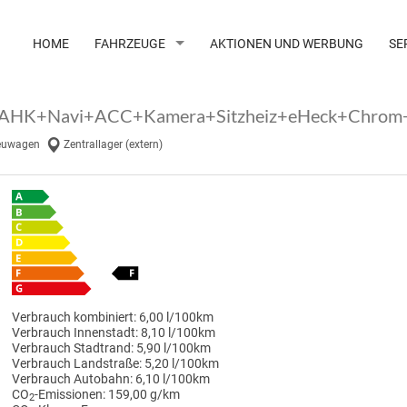
HOME
FAHRZEUGE
AKTIONEN UND WERBUNG
SE
4x4 AHK+Navi+ACC+Kamera+Sitzheiz+eHeck+Chro
euwagen
Zentrallager (extern)
Verbrauch kombiniert:
6,00 l/100km
Verbrauch Innenstadt:
8,10 l/100km
Verbrauch Stadtrand:
5,90 l/100km
Verbrauch Landstraße:
5,20 l/100km
Verbrauch Autobahn:
6,10 l/100km
CO
-Emissionen:
159,00 g/km
2