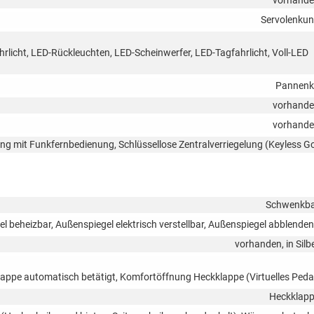
vorhand
Servolenku
hrlicht, LED-Rückleuchten, LED-Scheinwerfer, LED-Tagfahrlicht, Voll-LED
Pannenk
vorhand
vorhand
lung mit Funkfernbedienung, Schlüssellose Zentralverriegelung (Keyless G
Schwenkb
l beheizbar, Außenspiegel elektrisch verstellbar, Außenspiegel abblende
vorhanden, in Silb
appe automatisch betätigt, Komfortöffnung Heckklappe (Virtuelles Peda
Heckklap