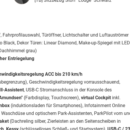
[TB] Sitzbezug Stoff "Lodge" Schwarz
f, Fahrprofilauswahl, Türöffner, Lichtschalter und Luftauströmer
o Black, Dekor Türen: Linear Diamond, Make-up-Spiegel mit LED
 Dachhimmel grau)
her Entriegelung
chwindigkeitsregelung ACC bis 210 km/h
tsbegrenzung), Geschwindigkeitsregelung vorrausschauend,
ll-Assistent
, USB-C Stromanschluss in der Konsole des
"Amundsen"
(Farbdisplay, Touchscreen),
virtual Cockpit
inkl.
onbox
(induktionsladen für Smartphones), Infotainment Online
Waschdüse und optischem Park-Assistenten, ParkPilot vorn un
aket
(Dachreling silber, Zierleisten an den Seitenscheiben in
ch, Kessy
(schlüsselloses Schließ- und Startsystem),
USB-C / 2