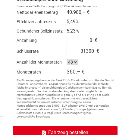
Finanzieren Sie Ihr Fahrzeug mit 5,49% effektivem Jahreszins.
40.980,– €
Nettodarlehensbetrag
5,49%
Effektiver Jahreszins
5,23%
Gebundener Sollzinssatz
€
Anzahlung
€
Schlussrate
Anzahl der Monatsraten
360,– €
Monatsraten
Ein Finanzierungsbeispiel der Bank11 für Privatkunden und Handel GmbH,
Hammer Landstraße 91, 41460 Neuss für die der Betreiber der Website
(siehe Impressum) als unabhängiger Darlehensvermittler tätig ist. Bonität
vorausgesetzt. Die oben stehenden Angaben stellen zugleich das
repräsentative Berechnungsbeispiel gem. § 6a Abs. 4 PAngV dar. Nach
Vertragsschluss steht dem Darlehensnehmer ein gesetzliches
Widerrufsrecht zu. unverbindliche Berechnung Bei einem
Nettodarlehensbetrag von 5.000,- EUR erhalten zwei Drittel der Kunden
einen effektiven Jahreszins von 5,49% oder günstiger (gebundener
Sollzinssatz 5,23% p.a. zzgl. eines Bearbeitungsentgelts).
unverbindliche Berechnung
Fahrzeug bestellen