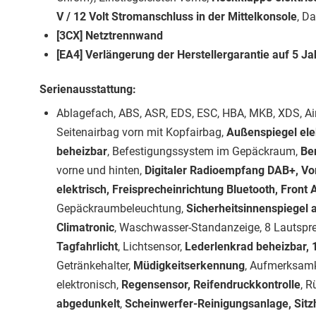
V / 12 Volt Stromanschluss in der Mittelkonsole
, D
[3CX] Netztrennwand
[EA4] Verlängerung der Herstellergarantie auf 5 J
Serienausstattung:
Ablagefach, ABS, ASR, EDS, ESC, HBA, MKB, XDS, Airb
Seitenairbag vorn mit Kopfairbag,
Außenspiegel elek
beheizbar
, Befestigungssystem im Gepäckraum,
Be
vorne und hinten,
Digitaler Radioempfang DAB+, Vor
elektrisch, Freisprecheinrichtung Bluetooth, Front 
Gepäckraumbeleuchtung,
Sicherheitsinnenspiegel
Climatronic
, Waschwasser-Standanzeige, 8 Lautspre
Tagfahrlicht
, Lichtsensor,
Lederlenkrad beheizbar, 1
Getränkehalter,
Müdigkeitserkennung
, Aufmerksamk
elektronisch,
Regensensor, Reifendruckkontrolle
, R
abgedunkelt
,
Scheinwerfer-Reinigungsanlage, Sitz