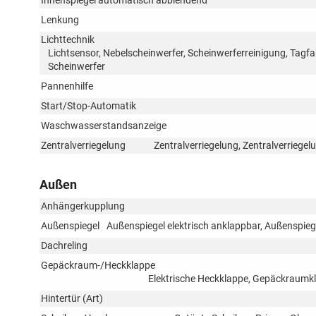
Innenspiegel automatisch abblendend
Lenkung
Lichttechnik
Lichtsensor, Nebelscheinwerfer, Scheinwerferreinigung, Tagfa
Scheinwerfer
Pannenhilfe
Start/Stop-Automatik
Waschwasserstandsanzeige
Zentralverriegelung
Zentralverriegelung, Zentralverriege
Außen
Anhängerkupplung
Außenspiegel
Außenspiegel elektrisch anklappbar, Außenspiege
Dachreling
Gepäckraum-/Heckklappe
Elektrische Heckklappe, Gepäckraumkl
Hintertür (Art)