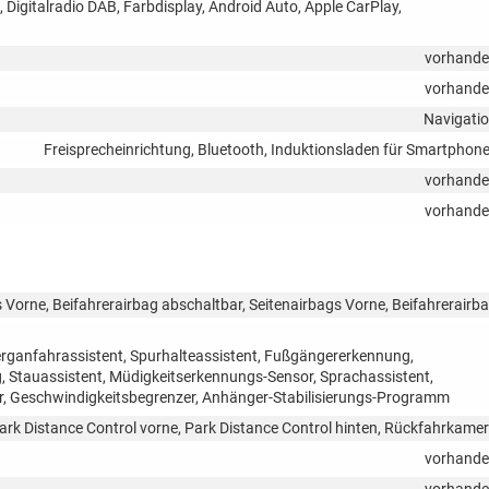
, Digitalradio DAB, Farbdisplay, Android Auto, Apple CarPlay,
vorhand
vorhand
Navigati
Freisprecheinrichtung, Bluetooth, Induktionsladen für Smartphon
vorhand
vorhand
 Vorne, Beifahrerairbag abschaltbar, Seitenairbags Vorne, Beifahrerairb
rganfahrassistent, Spurhalteassistent, Fußgängererkennung,
Stauassistent, Müdigkeitserkennungs-Sensor, Sprachassistent,
 Geschwindigkeitsbegrenzer, Anhänger-Stabilisierungs-Programm
ark Distance Control vorne, Park Distance Control hinten, Rückfahrkame
vorhand