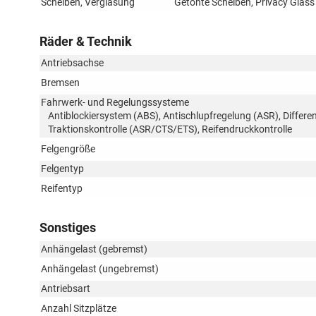
Scheiben, Verglasung
Getönte Scheiben, Privacy Glas
Räder & Technik
Antriebsachse
Bremsen
Fahrwerk- und Regelungssysteme
Antiblockiersystem (ABS), Antischlupfregelung (ASR), Differen
Traktionskontrolle (ASR/CTS/ETS), Reifendruckkontrolle
Felgengröße
Felgentyp
Reifentyp
Sonstiges
Anhängelast (gebremst)
Anhängelast (ungebremst)
Antriebsart
Anzahl Sitzplätze