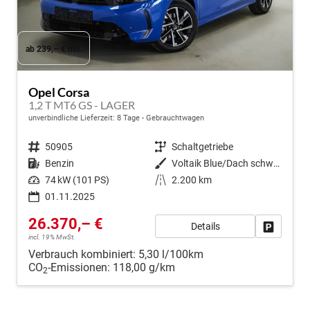
ab 239,– € mtl.
Opel Corsa
1,2 T MT6 GS - LAGER
unverbindliche Lieferzeit:
8 Tage
Gebrauchtwagen
Fahrzeugnr.
50905
Getriebe
Schaltgetriebe
Kraftstoff
Benzin
Außenfarbe
Voltaik Blue/Dach schwarz Metallic ()
Leistung
74 kW (101 PS)
Kilometerstand
2.200 km
01.11.2025
26.370,– €
Details
Fahrzeug
incl. 19% MwSt.
Verbrauch kombiniert:
5,30 l/100km
CO
-Emissionen:
118,00 g/km
2