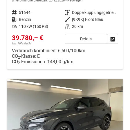
unverbindliche Lieferzeit:
23.12.2026
Neuwagen
Fahrzeugnr.
51644
Getriebe
Doppelkupplungsgetriebe (DSG)
Kraftstoff
Benzin
Außenfarbe
[9K9K] Fiord Blau
Leistung
110 kW (150 PS)
Kilometerstand
20 km
39.780,– €
Details
Fahrzeug
incl. 19% MwSt.
Verbrauch kombiniert:
6,50 l/100km
CO
-Klasse:
E
2
CO
-Emissionen:
148,00 g/km
2