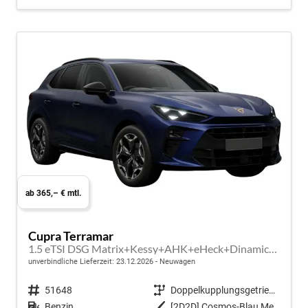
ab 365,– € mtl.
Cupra Terramar
1.5 eTSI DSG Matrix+Kessy+AHK+eHeck+Dinamica+CarPlay+eHeck+GV5
unverbindliche Lieferzeit:
23.12.2026
Neuwagen
Fahrzeugnr.
51648
Getriebe
Doppelkupplungsgetriebe (DSG)
Kraftstoff
Benzin
Außenfarbe
[2D2D] Cosmos-Blau Metallic