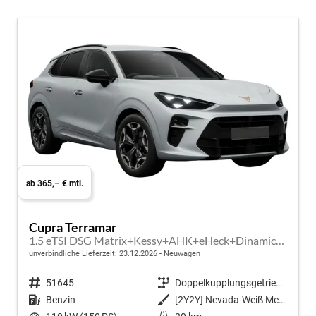
ab 365,– € mtl.
Cupra Terramar
1.5 eTSI DSG Matrix+Kessy+AHK+eHeck+Dinamica+CarPlay+eHeck+GV5
unverbindliche Lieferzeit:
23.12.2026
Neuwagen
Fahrzeugnr.
51645
Getriebe
Doppelkupplungsgetriebe (DSG)
Kraftstoff
Benzin
Außenfarbe
[2Y2Y] Nevada-Weiß Metallic