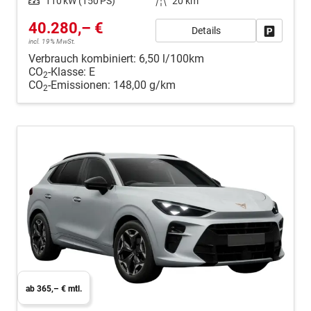
Leistung
110 kW (150 PS)
Kilometerstand
20 km
40.280,– €
Details
Fahrzeug
incl. 19% MwSt.
Verbrauch kombiniert:
6,50 l/100km
CO
-Klasse:
E
2
CO
-Emissionen:
148,00 g/km
2
ab 365,– € mtl.