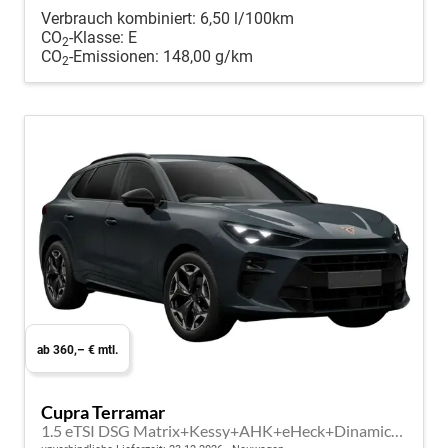
Verbrauch kombiniert:
6,50 l/100km
CO
-Klasse:
E
2
CO
-Emissionen:
148,00 g/km
2
ab 360,– € mtl.
Cupra Terramar
1.5 eTSI DSG Matrix+Kessy+AHK+eHeck+Dinamica+CarPlay+eHeck+GV5