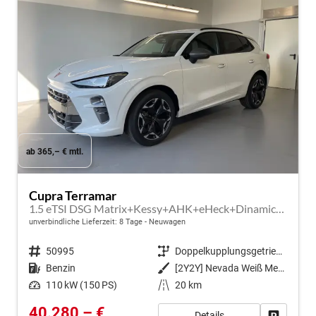
ab 365,– € mtl.
Cupra Terramar
1.5 eTSI DSG Matrix+Kessy+AHK+eHeck+Dinamica+CarPlay+eHeck+GV5
unverbindliche Lieferzeit:
8 Tage
Neuwagen
Fahrzeugnr.
50995
Getriebe
Doppelkupplungsgetriebe (DSG)
Kraftstoff
Benzin
Außenfarbe
[2Y2Y] Nevada Weiß Metallic
Leistung
110 kW (150 PS)
Kilometerstand
20 km
40.280,– €
Details
Fahrzeug