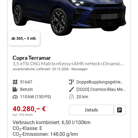
ab 365,– € mtl.
Cupra Terramar
1.5 eTSI DSG Matrix+Kessy+AHK+eHeck+Dinamica+CarPlay+eHeck+GV5
unverbindliche Lieferzeit:
23.12.2026
Neuwagen
Fahrzeugnr.
51647
Getriebe
Doppelkupplungsgetriebe (DSG)
Kraftstoff
Benzin
Außenfarbe
[2D2D] Cosmos-Blau Metallic
Leistung
110 kW (150 PS)
Kilometerstand
20 km
40.280,– €
Details
Fahrzeug
incl. 19% MwSt.
Verbrauch kombiniert:
6,50 l/100km
CO
-Klasse:
E
2
CO
-Emissionen:
148,00 g/km
2