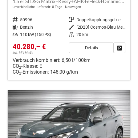
1.5 eTSI DSG Matrix+Kessy+AHK+eHeck+Dinamica+CarPlay+eHeck+GV5
unverbindliche Lieferzeit:
8 Tage
Neuwagen
Fahrzeugnr.
50996
Getriebe
Doppelkupplungsgetriebe (DSG)
Kraftstoff
Benzin
Außenfarbe
[2D2D] Cosmos-Blau Metallic
Leistung
110 kW (150 PS)
Kilometerstand
20 km
40.280,– €
Details
Fahrzeug
incl. 19% MwSt.
Verbrauch kombiniert:
6,50 l/100km
CO
-Klasse:
E
2
CO
-Emissionen:
148,00 g/km
2