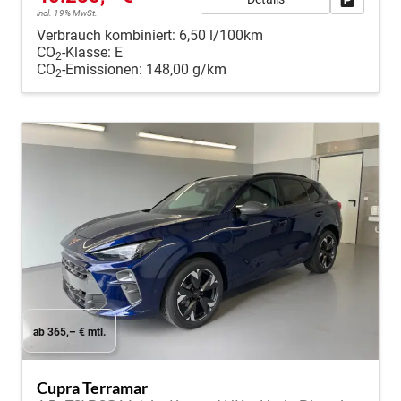
incl. 19% MwSt.
Verbrauch kombiniert:
6,50 l/100km
CO
-Klasse:
E
2
CO
-Emissionen:
148,00 g/km
2
ab 365,– € mtl.
Cupra Terramar