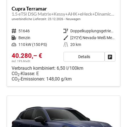
Cupra Terramar
1.5 eTSI DSG Matrix+Kessy+AHK+eHeck+Dinamica+CarPlay+eHeck+GV5
unverbindliche Lieferzeit:
23.12.2026
Neuwagen
Fahrzeugnr.
51646
Getriebe
Doppelkupplungsgetriebe (DSG)
Kraftstoff
Benzin
Außenfarbe
[2Y2Y] Nevada-Weiß Metallic
Leistung
110 kW (150 PS)
Kilometerstand
20 km
40.280,– €
Details
Fahrzeug
incl. 19% MwSt.
Verbrauch kombiniert:
6,50 l/100km
CO
-Klasse:
E
2
CO
-Emissionen:
148,00 g/km
2