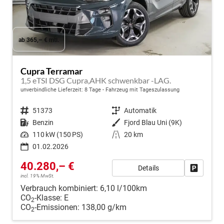
ab 365,– € mtl.
Cupra Terramar
1,5 eTSI DSG Cupra,AHK schwenkbar -LAG.
unverbindliche Lieferzeit:
8 Tage
Fahrzeug mit Tageszulassung
Fahrzeugnr.
51373
Getriebe
Automatik
Kraftstoff
Benzin
Außenfarbe
Fjord Blau Uni (9K)
Leistung
110 kW (150 PS)
Kilometerstand
20 km
01.02.2026
40.280,– €
Details
Fahrzeug
incl. 19% MwSt.
Verbrauch kombiniert:
6,10 l/100km
CO
-Klasse:
E
2
CO
-Emissionen:
138,00 g/km
2