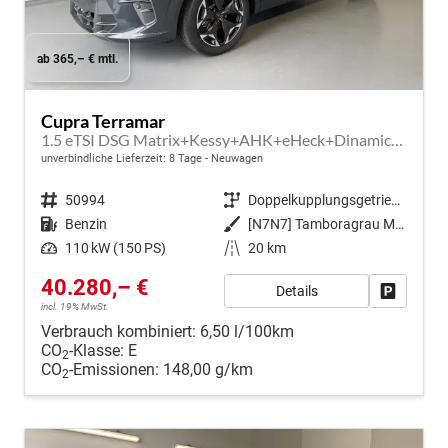
ab 365,– € mtl.
Cupra Terramar
1.5 eTSI DSG Matrix+Kessy+AHK+eHeck+Dinamica+CarPlay+eHeck+GV5
unverbindliche Lieferzeit:
8 Tage
Neuwagen
Fahrzeugnr.
50994
Getriebe
Doppelkupplungsgetriebe (DSG)
Kraftstoff
Benzin
Außenfarbe
[N7N7] Tamboragrau Metallic
Leistung
110 kW (150 PS)
Kilometerstand
20 km
40.280,– €
Details
Fahrzeug
incl. 19% MwSt.
Verbrauch kombiniert:
6,50 l/100km
CO
-Klasse:
E
2
CO
-Emissionen:
148,00 g/km
2