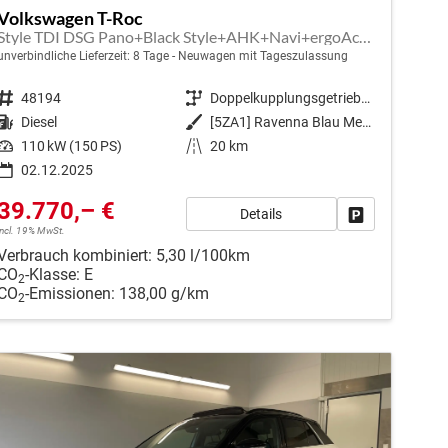
Volkswagen T-Roc
Style TDI DSG Pano+Black Style+AHK+Navi+ergoActive+IQ.Drive+Kamera+Keyless
unverbindliche Lieferzeit:
8 Tage
Neuwagen mit Tageszulassung
Fahrzeugnr.
48194
Getriebe
Doppelkupplungsgetriebe (DSG)
Kraftstoff
Diesel
Außenfarbe
[5ZA1] Ravenna Blau Metallic / Dach Schwarz
Leistung
110 kW (150 PS)
Kilometerstand
20 km
02.12.2025
39.770,– €
Details
en
Fahrzeug park
incl. 19% MwSt.
Verbrauch kombiniert:
5,30 l/100km
CO
-Klasse:
E
2
CO
-Emissionen:
138,00 g/km
2