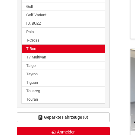
Golf
Golf Variant
ID. BUZZ
Polo
T-Cross
T-Roc
T7 Multivan
Taigo
Tayron
Tiguan
Touareg
Touran
Geparkte Fahrzeuge (
0
)
Anmelden