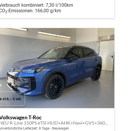
Verbrauch kombiniert:
7,30 l/100km
CO
-Emissionen:
166,00 g/km
2
b 418,– € mtl.
Volkswagen T-Roc
NEU R-Line 150PS eTSI HUD+AHK+Navi+GV5+360°+IQ.Light+Parklenk+eHeck+BlackStyle
unverbindliche Lieferzeit:
8 Tage
Neuwagen