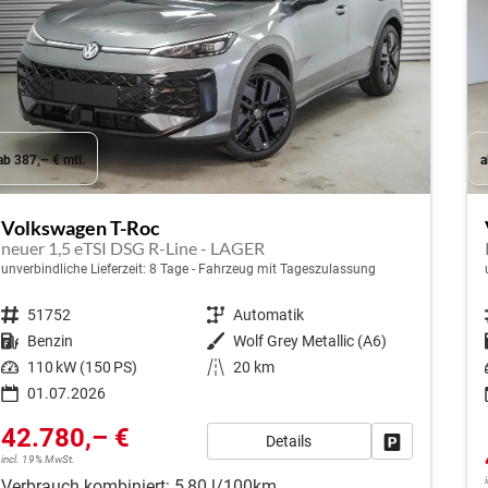
ab 387,– € mtl.
a
Volkswagen T-Roc
neuer 1,5 eTSI DSG R-Line - LAGER
unverbindliche Lieferzeit:
8 Tage
Fahrzeug mit Tageszulassung
Fahrzeugnr.
51752
Getriebe
Automatik
Kraftstoff
Benzin
Außenfarbe
Wolf Grey Metallic (A6)
Leistung
110 kW (150 PS)
Kilometerstand
20 km
01.07.2026
42.780,– €
Details
Fahrzeug park
incl. 19% MwSt.
Verbrauch kombiniert:
5,80 l/100km