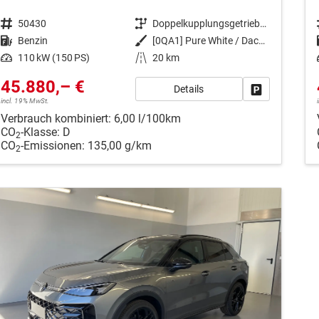
Fahrzeugnr.
50430
Getriebe
Doppelkupplungsgetriebe (DSG)
Kraftstoff
Benzin
Außenfarbe
[0QA1] Pure White / Dach Schwarz
Leistung
110 kW (150 PS)
Kilometerstand
20 km
45.880,– €
Details
Fahrzeug park
incl. 19% MwSt.
Verbrauch kombiniert:
6,00 l/100km
CO
-Klasse:
D
2
CO
-Emissionen:
135,00 g/km
2