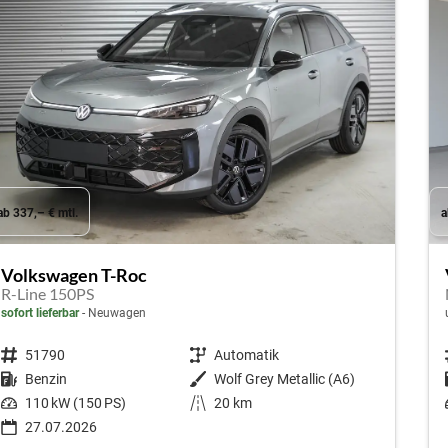
ab 337,– € mtl.
a
Volkswagen T-Roc
R-Line 150PS
sofort lieferbar
Neuwagen
Fahrzeugnr.
51790
Getriebe
Automatik
Kraftstoff
Benzin
Außenfarbe
Wolf Grey Metallic (A6)
Leistung
110 kW (150 PS)
Kilometerstand
20 km
27.07.2026