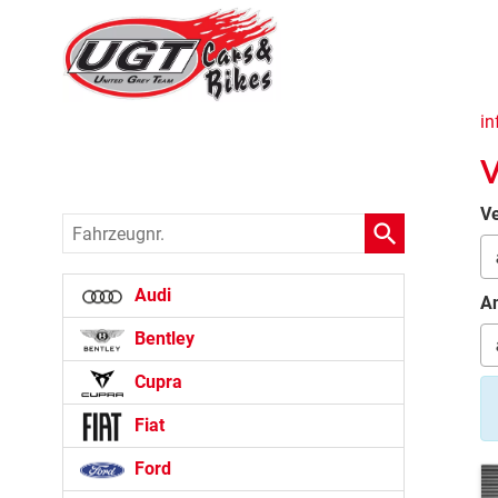
in
V
Ve
Fahrzeugnr.
Audi
An
Bentley
Cupra
Fiat
Ford