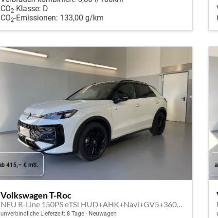
CO
-Klasse:
D
2
CO
-Emissionen:
133,00 g/km
2
ab 415,– € mtl.
a
Volkswagen T-Roc
NEU R-Line 150PS eTSI HUD+AHK+Navi+GV5+360°+IQ.Light+Parklenk+eHeck+BlackStyle
unverbindliche Lieferzeit:
8 Tage
Neuwagen