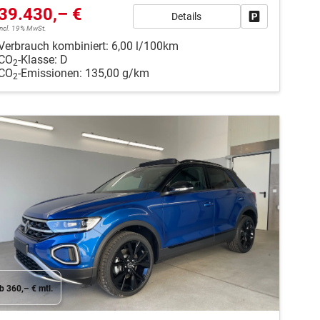
39.430,– €
Details
en
Fahrzeug park
incl. 19% MwSt.
Verbrauch kombiniert:
6,00 l/100km
CO
-Klasse:
D
2
CO
-Emissionen:
135,00 g/km
2
b 360,– € mtl.