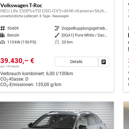
Volkswagen T-Roc
NEU Life 150PS eTSI DSG GV5+AHK+Kamera+Sitzheiz+Lenkradheiz+getönt.Scheiben
unverbindliche Lieferzeit:
8 Tage
Neuwagen
Fahrzeugnr.
50409
Getriebe
Doppelkupplungsgetriebe (DSG)
Kraftstoff
Benzin
Außenfarbe
[0QA1] Pure White / Dach Schwarz
Leistung
110 kW (150 PS)
Kilometerstand
20 km
39.430,– €
Details
Fahrzeug park
incl. 19% MwSt.
Verbrauch kombiniert:
6,00 l/100km
CO
-Klasse:
D
2
CO
-Emissionen:
135,00 g/km
2