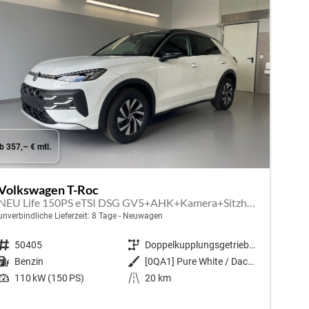
b 357,– € mtl.
Volkswagen T-Roc
NEU Life 150PS eTSI DSG GV5+AHK+Kamera+Sitzheiz+Lenkradheiz+getönt.Scheiben
unverbindliche Lieferzeit:
8 Tage
Neuwagen
Fahrzeugnr.
50405
Getriebe
Doppelkupplungsgetriebe (DSG)
Kraftstoff
Benzin
Außenfarbe
[0QA1] Pure White / Dach Schwarz
Leistung
110 kW (150 PS)
Kilometerstand
20 km