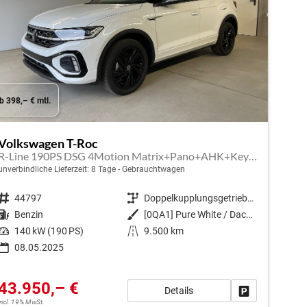
b 398,– € mtl.
Volkswagen T-Roc
R-Line 190PS DSG 4Motion Matrix+Pano+AHK+Keyless+NaviPro+eHeck+GV5+Alu18
unverbindliche Lieferzeit:
8 Tage
Gebrauchtwagen
Fahrzeugnr.
44797
Getriebe
Doppelkupplungsgetriebe (DSG)
Kraftstoff
Benzin
Außenfarbe
[0QA1] Pure White / Dach Schwarz
Leistung
140 kW (190 PS)
Kilometerstand
9.500 km
08.05.2025
en
43.950,– €
Details
Fahrzeug park
incl. 19% MwSt.