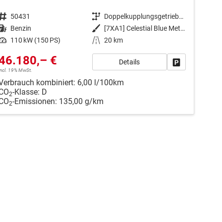
Fahrzeugnr.
50431
Getriebe
Doppelkupplungsgetriebe (DSG)
Kraftstoff
Benzin
Außenfarbe
[7XA1] Celestial Blue Metallic / Dach Schwarz
Leistung
110 kW (150 PS)
Kilometerstand
20 km
46.180,– €
Details
en
Fahrzeug park
incl. 19% MwSt.
Verbrauch kombiniert:
6,00 l/100km
CO
-Klasse:
D
2
CO
-Emissionen:
135,00 g/km
2