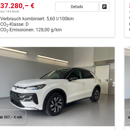
37.280,– €
Details
Fahrzeug park
incl. 19% MwSt.
Verbrauch kombiniert:
5,60 l/100km
CO
-Klasse:
D
2
CO
-Emissionen:
128,00 g/km
2
ab 357,– € mtl.
a