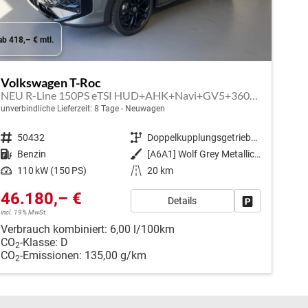
ab 418,– € mtl.
Volkswagen T-Roc
NEU R-Line 150PS eTSI HUD+AHK+Navi+GV5+360°+IQ.Light+Parklenk+eHeck+BlackStyle
unverbindliche Lieferzeit:
8 Tage
Neuwagen
Fahrzeugnr.
50432
Getriebe
Doppelkupplungsgetriebe (DSG)
Kraftstoff
Benzin
Außenfarbe
[A6A1] Wolf Grey Metallic / Dach Schwarz
Leistung
110 kW (150 PS)
Kilometerstand
20 km
46.180,– €
Details
Fahrzeug park
incl. 19% MwSt.
Verbrauch kombiniert:
6,00 l/100km
CO
-Klasse:
D
2
CO
-Emissionen:
135,00 g/km
2