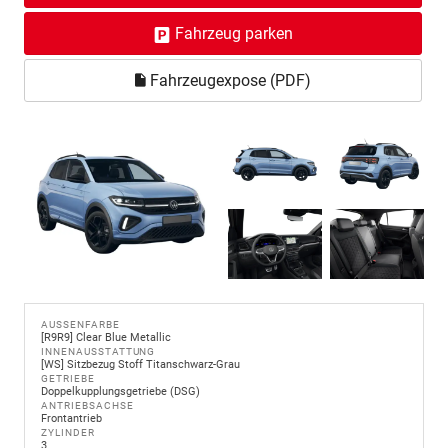
Fahrzeug parken
Fahrzeugexpose (PDF)
AUSSENFARBE
[R9R9] Clear Blue Metallic
INNENAUSSTATTUNG
[WS] Sitzbezug Stoff Titanschwarz-Grau
GETRIEBE
Doppelkupplungsgetriebe (DSG)
ANTRIEBSACHSE
Frontantrieb
ZYLINDER
3