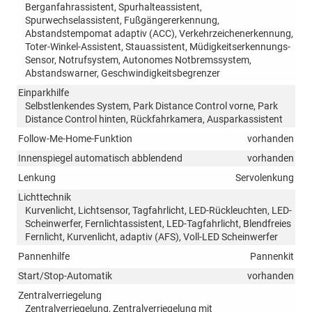
Berganfahrassistent, Spurhalteassistent,
Spurwechselassistent, Fußgängererkennung,
Abstandstempomat adaptiv (ACC), Verkehrzeichenerkennung,
Toter-Winkel-Assistent, Stauassistent, Müdigkeitserkennungs-
Sensor, Notrufsystem, Autonomes Notbremssystem,
Abstandswarner, Geschwindigkeitsbegrenzer
Einparkhilfe
Selbstlenkendes System, Park Distance Control vorne, Park
Distance Control hinten, Rückfahrkamera, Ausparkassistent
Follow-Me-Home-Funktion
vorhanden
Innenspiegel automatisch abblendend
vorhanden
Lenkung
Servolenkung
Lichttechnik
Kurvenlicht, Lichtsensor, Tagfahrlicht, LED-Rückleuchten, LED-
Scheinwerfer, Fernlichtassistent, LED-Tagfahrlicht, Blendfreies
Fernlicht, Kurvenlicht, adaptiv (AFS), Voll-LED Scheinwerfer
Pannenhilfe
Pannenkit
Start/Stop-Automatik
vorhanden
Zentralverriegelung
Zentralverriegelung, Zentralverriegelung mit