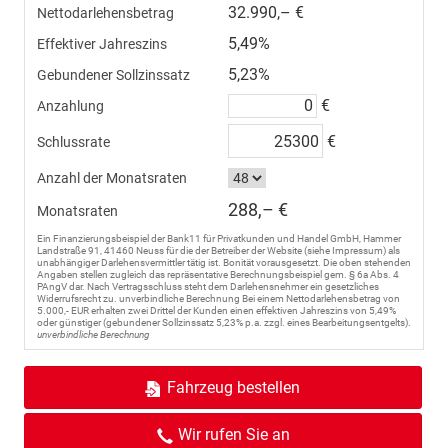
32.990,– €
Nettodarlehensbetrag
5,49%
Effektiver Jahreszins
5,23%
Gebundener Sollzinssatz
€
Anzahlung
€
Schlussrate
Anzahl der Monatsraten
288,– €
Monatsraten
Ein Finanzierungsbeispiel der Bank11 für Privatkunden und Handel GmbH, Hammer
Landstraße 91, 41460 Neuss für die der Betreiber der Website (siehe Impressum) als
unabhängiger Darlehensvermittler tätig ist. Bonität vorausgesetzt. Die oben stehenden
Angaben stellen zugleich das repräsentative Berechnungsbeispiel gem. § 6a Abs. 4
PAngV dar. Nach Vertragsschluss steht dem Darlehensnehmer ein gesetzliches
Widerrufsrecht zu. unverbindliche Berechnung Bei einem Nettodarlehensbetrag von
5.000,- EUR erhalten zwei Drittel der Kunden einen effektiven Jahreszins von 5,49%
oder günstiger (gebundener Sollzinssatz 5,23% p.a. zzgl. eines Bearbeitungsentgelts).
unverbindliche Berechnung
Fahrzeug bestellen
Wir rufen Sie an