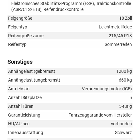
Elektronisches Stabilitäts-Programm (ESP), Traktionskontrolle
(ASR/CTS/ETS), Reifendruckkontrolle
Felgengröße
18 Zoll
Felgentyp
Leichtmetallfelge
Reifengröße vorne
215/45 R18
Reifentyp
Sommerreifen
Sonstiges
Anhängelast (gebremst)
1200 kg
Anhängelast (ungebremst)
660 kg
Antriebsart
Verbrennungsmotor (ICE)
Anzahl Sitzplätze
5
Anzahl Türen
5-türig
Garantieleistung
Fahrzeuggarantie vom Hersteller
HU/AU neu
vorhanden
Innenausstattung
Schwarz