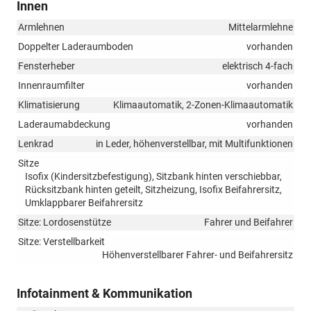
Innen
Armlehnen
Mittelarmlehne
Doppelter Laderaumboden
vorhanden
Fensterheber
elektrisch 4-fach
Innenraumfilter
vorhanden
Klimatisierung
Klimaautomatik, 2-Zonen-Klimaautomatik
Laderaumabdeckung
vorhanden
Lenkrad
in Leder, höhenverstellbar, mit Multifunktionen
Sitze
Isofix (Kindersitzbefestigung), Sitzbank hinten verschiebbar,
Rücksitzbank hinten geteilt, Sitzheizung, Isofix Beifahrersitz,
Umklappbarer Beifahrersitz
Sitze: Lordosenstütze
Fahrer und Beifahrer
Sitze: Verstellbarkeit
Höhenverstellbarer Fahrer- und Beifahrersitz
Infotainment & Kommunikation