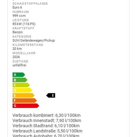
SCHADSTOFFKLASSE
Euro 6
HUBRAUM
999 ccm
LEISTUNG
85 kW (116 PS)
KRAFTSTOFF
Benzin
KATEGORIE
SUV/Geländewagen/Pickup
KILOMETERSTAND
20 km
MODELLJAHR
2026
ZUSTAND
unfallfrei
Verbrauch kombiniert:
6,30 l/100km
Verbrauch Innenstadt:
7,90 l/100km
Verbrauch Stadtrand:
6,10 l/100km
Verbrauch Landstraße:
5,50 l/100km
Verbrauch Autobahn:
6,70 l/100km