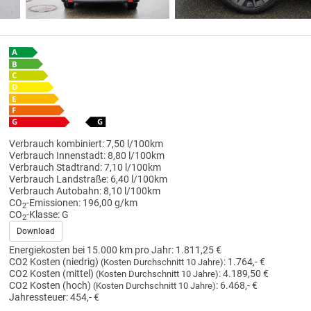
Verbrauch kombiniert:
7,50 l/100km
Verbrauch Innenstadt:
8,80 l/100km
Verbrauch Stadtrand:
7,10 l/100km
Verbrauch Landstraße:
6,40 l/100km
Verbrauch Autobahn:
8,10 l/100km
CO
-Emissionen:
196,00 g/km
2
CO
-Klasse:
G
2
Download
Energiekosten bei 15.000 km pro Jahr:
1.811,25 €
CO2 Kosten (niedrig)
:
1.764,- €
(Kosten Durchschnitt 10 Jahre)
CO2 Kosten (mittel)
:
4.189,50 €
(Kosten Durchschnitt 10 Jahre)
CO2 Kosten (hoch)
:
6.468,- €
(Kosten Durchschnitt 10 Jahre)
Jahressteuer:
454,- €