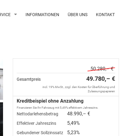
RVICE
INFORMATIONEN
ÜBER UNS
KONTAKT
50.280,– €
49.780,– €
Gesamtpreis
incl. 19% MwSt., zzgl. den Kosten für Überführung und
Zulassungspapieren
Kreditbeispiel ohne Anzahlung
Finanzieren Sie Ihr Fahrzeug mit 5,49% effektivem Jahreszins.
48.990,– €
Nettodarlehensbetrag
5,49%
Effektiver Jahreszins
5,23%
Gebundener Sollzinssatz