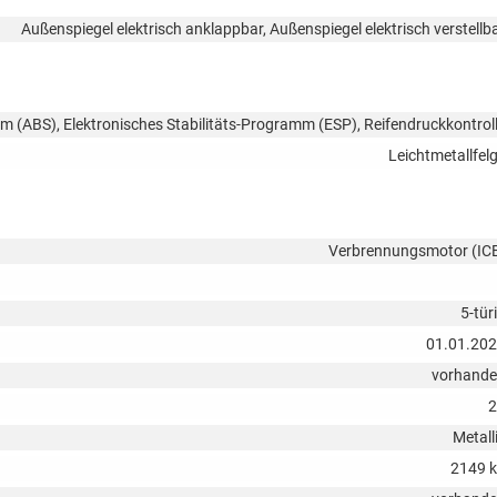
Außenspiegel elektrisch anklappbar, Außenspiegel elektrisch verstellb
em (ABS), Elektronisches Stabilitäts-Programm (ESP), Reifendruckkontrol
Leichtmetallfel
Verbrennungsmotor (IC
5-tür
01.01.20
vorhand
2
Metall
2149 