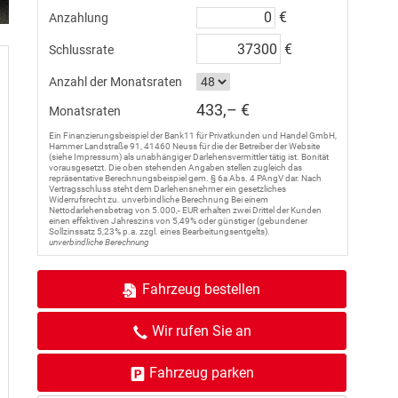
€
Anzahlung
€
Schlussrate
Anzahl der Monatsraten
433,– €
Monatsraten
Ein Finanzierungsbeispiel der Bank11 für Privatkunden und Handel GmbH,
Hammer Landstraße 91, 41460 Neuss für die der Betreiber der Website
(siehe Impressum) als unabhängiger Darlehensvermittler tätig ist. Bonität
vorausgesetzt. Die oben stehenden Angaben stellen zugleich das
repräsentative Berechnungsbeispiel gem. § 6a Abs. 4 PAngV dar. Nach
Vertragsschluss steht dem Darlehensnehmer ein gesetzliches
Widerrufsrecht zu. unverbindliche Berechnung Bei einem
Nettodarlehensbetrag von 5.000,- EUR erhalten zwei Drittel der Kunden
einen effektiven Jahreszins von 5,49% oder günstiger (gebundener
Sollzinssatz 5,23% p.a. zzgl. eines Bearbeitungsentgelts).
unverbindliche Berechnung
Fahrzeug bestellen
Wir rufen Sie an
Fahrzeug parken