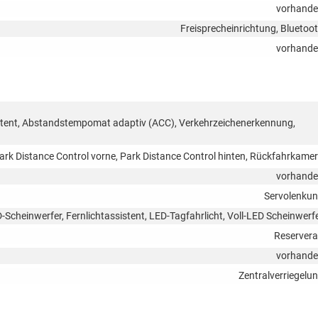
vorhand
Freisprecheinrichtung, Bluetoo
vorhand
tent, Abstandstempomat adaptiv (ACC), Verkehrzeichenerkennung,
ark Distance Control vorne, Park Distance Control hinten, Rückfahrkame
vorhand
Servolenku
-Scheinwerfer, Fernlichtassistent, LED-Tagfahrlicht, Voll-LED Scheinwerf
Reserver
vorhand
Zentralverriegelu