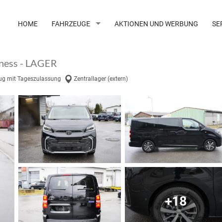
HOME
FAHRZEUGE
AKTIONEN UND WERBUNG
SE
iness - LAGER
ug mit Tageszulassung
Zentrallager (extern)
+18