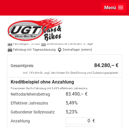
Menü
Volkswagen Touareg
3,0 V6 TDI 4Motion R-Line - LAGER
Fahrzeugnr.:
51328
unverbindliche Lieferzeit:
8 Tage
Fahrzeug mit Tageszulassung
Zentrallager (extern)
84.280,– €
Gesamtpreis
incl. 19% MwSt., zzgl. den Kosten für Überführung und Zulassungspapieren
Kreditbeispiel ohne Anzahlung
Finanzieren Sie Ihr Fahrzeug mit 5,49% effektivem Jahreszins.
83.490,– €
Nettodarlehensbetrag
5,49%
Effektiver Jahreszins
5,23%
Gebundener Sollzinssatz
€
Anzahlung