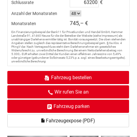
€
Schlussrate
Anzahl der Monatsraten
745,– €
Monatsraten
Ein Finanzierungsbeispiel der Bank11 für Privatkunden und Handel GmbH, Hammer
Landstraße 91, 41460 Neuss für die der Betreiber der Website (siehe Impressum) als
unabhängiger Darlehensvermittler tätig ist. Bonität vorausgesetzt. Die oben stehenden
Angaben stellen zugleich das repräsentative Berechnungsbeispiel gem. § 6a Abs. 4
PAngV dar. Nach Vertragsschluss steht dem Darlehensnehmer ein gesetzliches
Widerrufsrecht zu. unverbindliche Berechnung Bei einem Nettodarlehensbetrag von
5.000,- EUR erhalten zwei Drittel der Kunden einen effektiven Jahreszins von 5,49%
oder günstiger (gebundener Sollzinssatz 5,23% p.a. zzgl. eines Bearbeitungsentgelts).
unverbindliche Berechnung
Fahrzeug bestellen
Wir rufen Sie an
Fahrzeug parken
Fahrzeugexpose (PDF)