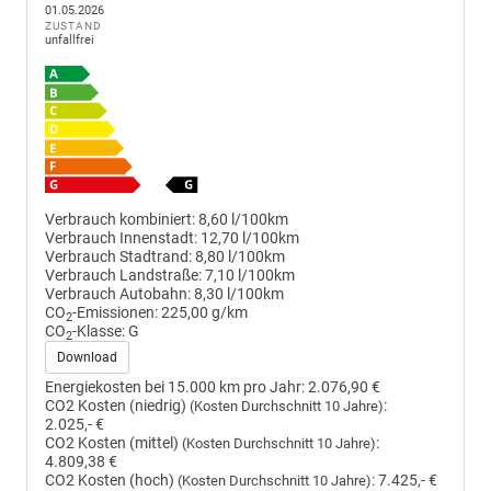
01.05.2026
ZUSTAND
unfallfrei
Verbrauch kombiniert:
8,60 l/100km
Verbrauch Innenstadt:
12,70 l/100km
Verbrauch Stadtrand:
8,80 l/100km
Verbrauch Landstraße:
7,10 l/100km
Verbrauch Autobahn:
8,30 l/100km
CO
-Emissionen:
225,00 g/km
2
CO
-Klasse:
G
2
Download
Energiekosten bei 15.000 km pro Jahr:
2.076,90 €
CO2 Kosten (niedrig)
:
(Kosten Durchschnitt 10 Jahre)
2.025,- €
CO2 Kosten (mittel)
:
(Kosten Durchschnitt 10 Jahre)
4.809,38 €
CO2 Kosten (hoch)
:
7.425,- €
(Kosten Durchschnitt 10 Jahre)