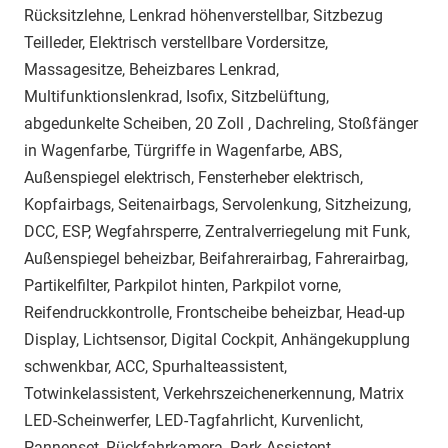
Rücksitzlehne, Lenkrad höhenverstellbar, Sitzbezug
Teilleder, Elektrisch verstellbare Vordersitze,
Massagesitze, Beheizbares Lenkrad,
Multifunktionslenkrad, Isofix, Sitzbelüftung,
abgedunkelte Scheiben, 20 Zoll , Dachreling, Stoßfänger
in Wagenfarbe, Türgriffe in Wagenfarbe, ABS,
Außenspiegel elektrisch, Fensterheber elektrisch,
Kopfairbags, Seitenairbags, Servolenkung, Sitzheizung,
DCC, ESP, Wegfahrsperre, Zentralverriegelung mit Funk,
Außenspiegel beheizbar, Beifahrerairbag, Fahrerairbag,
Partikelfilter, Parkpilot hinten, Parkpilot vorne,
Reifendruckkontrolle, Frontscheibe beheizbar, Head-up
Display, Lichtsensor, Digital Cockpit, Anhängekupplung
schwenkbar, ACC, Spurhalteassistent,
Totwinkelassistent, Verkehrszeichenerkennung, Matrix
LED-Scheinwerfer, LED-Tagfahrlicht, Kurvenlicht,
Pannenset, Rückfahrkamera, Park-Assistent,