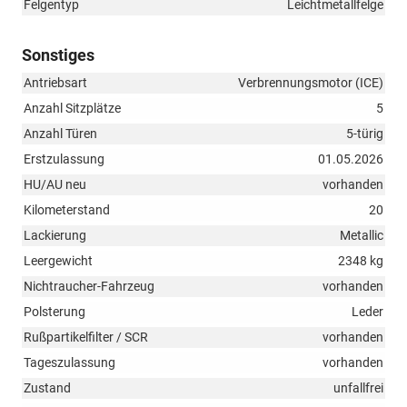
Felgentyp
Leichtmetallfelge
Sonstiges
Antriebsart
Verbrennungsmotor (ICE)
Anzahl Sitzplätze
5
Anzahl Türen
5-türig
Erstzulassung
01.05.2026
HU/AU neu
vorhanden
Kilometerstand
20
Lackierung
Metallic
Leergewicht
2348 kg
Nichtraucher-Fahrzeug
vorhanden
Polsterung
Leder
Rußpartikelfilter / SCR
vorhanden
Tageszulassung
vorhanden
Zustand
unfallfrei