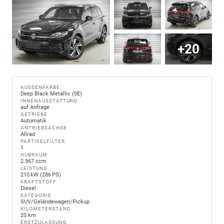
+20
AUSSENFARBE
Deep Black Metallic (0E)
INNENAUSSTATTUNG
auf Anfrage
GETRIEBE
Automatik
ANTRIEBSACHSE
Allrad
PARTIKELFILTER
1
HUBRAUM
2.967 ccm
LEISTUNG
210 kW (286 PS)
KRAFTSTOFF
Diesel
KATEGORIE
SUV/Geländewagen/Pickup
KILOMETERSTAND
20 km
ERSTZULASSUNG