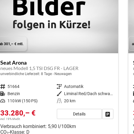
ab 301,– € mtl.
a
Seat Arona
neues Modell 1,5 TSI DSG FR - LAGER
unverbindliche Lieferzeit:
8 Tage
Neuwagen
Fahrzeugnr.
51664
Getriebe
Automatik
Kraftstoff
Benzin
Außenfarbe
Liminal Red/Dach schwarz Metallic (S60E)
Leistung
110 kW (150 PS)
Kilometerstand
20 km
33.280,– €
Details
Fahrzeug park
incl. 19% MwSt.
Verbrauch kombiniert:
5,90 l/100km
CO
-Klasse:
D
2