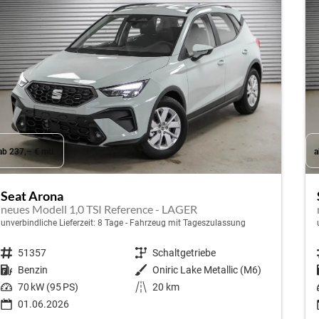
ab 237,– € mtl.
a
Seat Arona
neues Modell 1,0 TSI Reference - LAGER
unverbindliche Lieferzeit:
8 Tage
Fahrzeug mit Tageszulassung
Fahrzeugnr.
51357
Getriebe
Schaltgetriebe
Kraftstoff
Benzin
Außenfarbe
Oniric Lake Metallic (M6)
Leistung
70 kW (95 PS)
Kilometerstand
20 km
01.06.2026