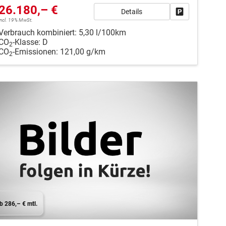
26.180,– €
Details
en
Fahrzeug park
incl. 19% MwSt.
Verbrauch kombiniert:
5,30 l/100km
CO
-Klasse:
D
2
CO
-Emissionen:
121,00 g/km
2
b 286,– € mtl.