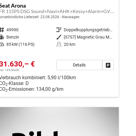
Seat Arona
FR 115PS DSG Sound+Navi+AHK+Kessy+Alarm+GV5+Sitzheizung+Voll LED
unverbindliche Lieferzeit:
23.08.2026
Neuwagen
Fahrzeugnr.
49990
Getriebe
Doppelkupplungsgetriebe (DSG)
Kraftstoff
Benzin
Außenfarbe
[S7S7] Magnetic Grau Metallic
Leistung
85 kW (116 PS)
Kilometerstand
20 km
31.630,– €
Details
en
Fahrzeug park
incl. 19% MwSt.
Verbrauch kombiniert:
5,90 l/100km
CO
-Klasse:
D
2
CO
-Emissionen:
134,00 g/km
2