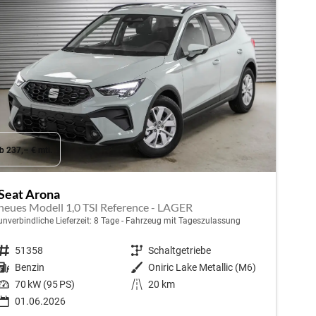
b 237,– € mtl.
Seat Arona
neues Modell 1,0 TSI Reference - LAGER
unverbindliche Lieferzeit:
8 Tage
Fahrzeug mit Tageszulassung
Fahrzeugnr.
51358
Getriebe
Schaltgetriebe
Kraftstoff
Benzin
Außenfarbe
Oniric Lake Metallic (M6)
Leistung
70 kW (95 PS)
Kilometerstand
20 km
01.06.2026