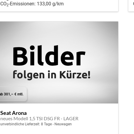
CO
-Emissionen:
133,00 g/km
2
ab 301,– € mtl.
Seat Arona
neues Modell 1,5 TSI DSG FR - LAGER
unverbindliche Lieferzeit:
8 Tage
Neuwagen