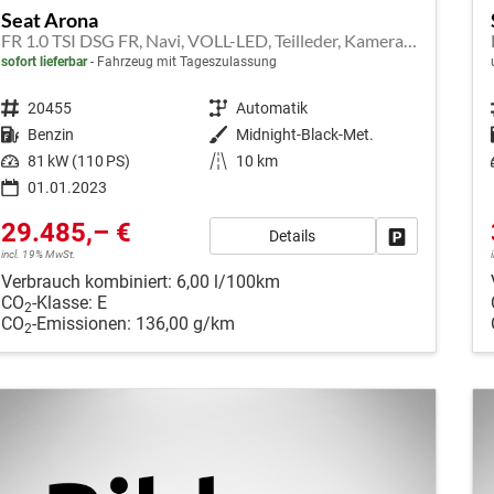
Seat Arona
FR 1.0 TSI DSG FR, Navi, VOLL-LED, Teilleder, Kamera UVP EUR 34.430,--
sofort lieferbar
Fahrzeug mit Tageszulassung
Fahrzeugnr.
20455
Getriebe
Automatik
Kraftstoff
Benzin
Außenfarbe
Midnight-Black-Met.
Leistung
81 kW (110 PS)
Kilometerstand
10 km
01.01.2023
29.485,– €
Details
Fahrzeug park
incl. 19% MwSt.
Verbrauch kombiniert:
6,00 l/100km
CO
-Klasse:
E
2
CO
-Emissionen:
136,00 g/km
2