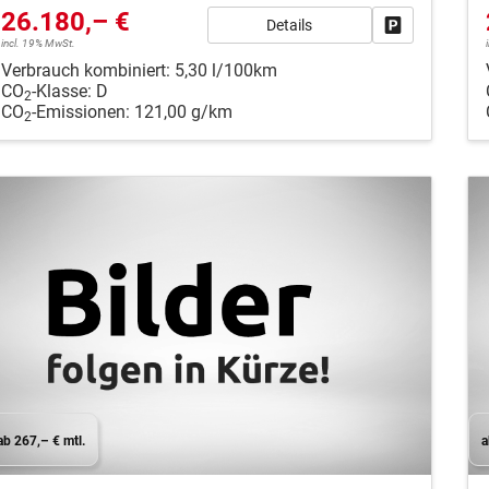
26.180,– €
Details
Fahrzeug park
incl. 19% MwSt.
Verbrauch kombiniert:
5,30 l/100km
CO
-Klasse:
D
2
CO
-Emissionen:
121,00 g/km
2
ab 267,– € mtl.
a