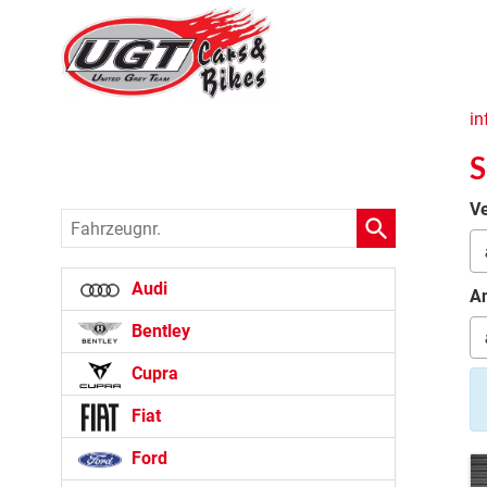
in
S
Ve
Fahrzeugnr.
Audi
An
Bentley
Cupra
Fiat
Ford