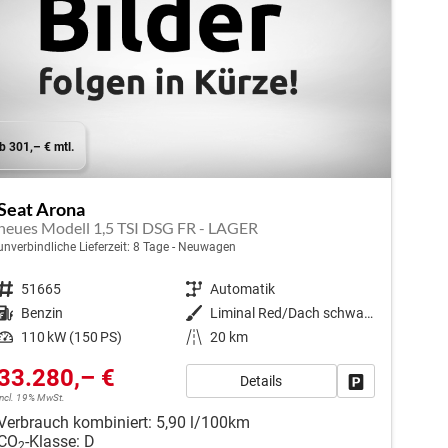
b 301,– € mtl.
Seat Arona
neues Modell 1,5 TSI DSG FR - LAGER
unverbindliche Lieferzeit:
8 Tage
Neuwagen
Fahrzeugnr.
51665
Getriebe
Automatik
Kraftstoff
Benzin
Außenfarbe
Liminal Red/Dach schwarz Metallic (S60E)
Leistung
110 kW (150 PS)
Kilometerstand
20 km
33.280,– €
Details
en
Fahrzeug park
incl. 19% MwSt.
Verbrauch kombiniert:
5,90 l/100km
CO
-Klasse:
D
2