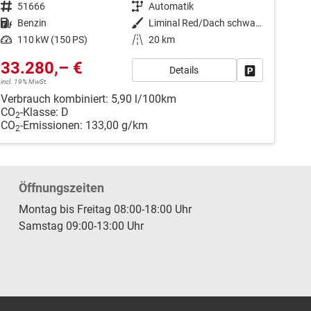
Fahrzeugnr.
51666
Getriebe
Automatik
Kraftstoff
Benzin
Außenfarbe
Liminal Red/Dach schwarz Metallic (S60E)
Leistung
110 kW (150 PS)
Kilometerstand
20 km
33.280,– €
Details
Fahrzeug park
incl. 19% MwSt.
Verbrauch kombiniert:
5,90 l/100km
CO
-Klasse:
D
2
CO
-Emissionen:
133,00 g/km
2
Öffnungszeiten
Montag bis Freitag 08:00-18:00 Uhr
Samstag 09:00-13:00 Uhr