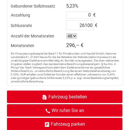
5,23%
Gebundener Sollzinssatz
€
Anzahlung
€
Schlussrate
Anzahl der Monatsraten
296,– €
Monatsraten
Ein Finanzierungsbeispiel der Bank11 für Privatkunden und Handel GmbH, Hammer
Landstraße 91, 41460 Neuss für die der Betreiber der Website (siehe Impressum) als
unabhängiger Darlehensvermittler tätig ist. Bonität vorausgesetzt. Die oben stehenden
Angaben stellen zugleich das repräsentative Berechnungsbeispiel gem. § 6a Abs. 4
PAngV dar. Nach Vertragsschluss steht dem Darlehensnehmer ein gesetzliches
Widerrufsrecht zu. unverbindliche Berechnung Bei einem Nettodarlehensbetrag von
5.000,- EUR erhalten zwei Drittel der Kunden einen effektiven Jahreszins von 5,49%
oder günstiger (gebundener Sollzinssatz 5,23% p.a. zzgl. eines Bearbeitungsentgelts).
unverbindliche Berechnung
Fahrzeug bestellen
Wir rufen Sie an
Fahrzeug parken