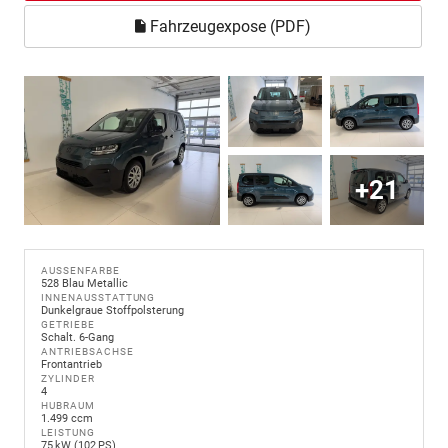
Fahrzeugexpose (PDF)
+21
AUSSENFARBE
528 Blau Metallic
INNENAUSSTATTUNG
Dunkelgraue Stoffpolsterung
GETRIEBE
Schalt. 6-Gang
ANTRIEBSACHSE
Frontantrieb
ZYLINDER
4
HUBRAUM
1.499 ccm
LEISTUNG
75 kW (102 PS)