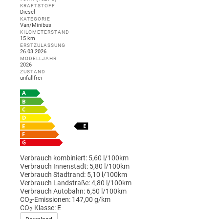
KRAFTSTOFF
Diesel
KATEGORIE
Van/Minibus
KILOMETERSTAND
15 km
ERSTZULASSUNG
26.03.2026
MODELLJAHR
2026
ZUSTAND
unfallfrei
Verbrauch kombiniert:
5,60 l/100km
Verbrauch Innenstadt:
5,80 l/100km
Verbrauch Stadtrand:
5,10 l/100km
Verbrauch Landstraße:
4,80 l/100km
Verbrauch Autobahn:
6,50 l/100km
CO
-Emissionen:
147,00 g/km
2
CO
-Klasse:
E
2