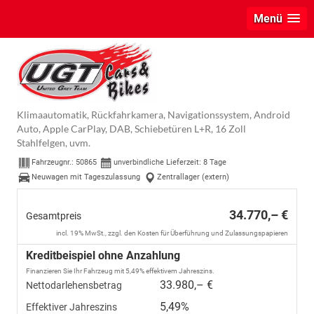
Menü
Fiat Doblò
L1 1.5 MTJ 100k 6MT 75 kW (102 PS) Tech-Paket,
Komfort-Paket, Lenkradheizung, Sitzheizung, 2-Zonen-
Klimaautomatik, Rückfahrkamera, Navigationssystem, Android
Auto, Apple CarPlay, DAB, Schiebetüren L+R, 16 Zoll
Stahlfelgen, uvm.
Fahrzeugnr.:
50865
unverbindliche Lieferzeit:
8 Tage
Neuwagen mit Tageszulassung
Zentrallager (extern)
34.770,– €
Gesamtpreis
incl. 19% MwSt., zzgl. den Kosten für Überführung und Zulassungspapieren
Kreditbeispiel ohne Anzahlung
Finanzieren Sie Ihr Fahrzeug mit 5,49% effektivem Jahreszins.
33.980,– €
Nettodarlehensbetrag
5,49%
Effektiver Jahreszins