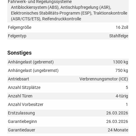
Fahrwerk- und Regelungssysteme
Antiblockiersystem (ABS), Antischlupfregelung (ASR),
Elektronisches Stabilitäts-Programm (ESP), Traktionskontrolle
(ASR/CTS/ETS), Reifendruckkontrolle
Felgengröße
16 Zoll
Felgentyp
Stahlfelge
Sonstiges
Anhängelast (gebremst)
1300 kg
Anhängelast (ungebremst)
750 kg
Antriebsart
Verbrennungsmotor (ICE)
Anzahl Sitzplätze
5
Anzahl Türen
4-türig
Anzahl Vorbesitzer
1
Erstzulassung
26.03.2026
Garantiebeginn
26.03.2026
Garantiedauer
24 Monate