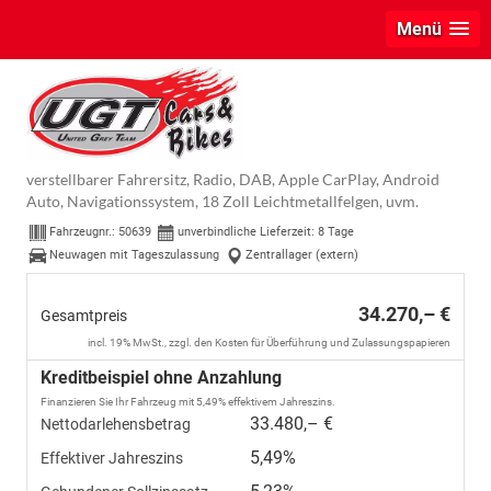
Menü
Fiat 600
La Prima Hybrid 1.2 T3 107 kW (145 PS) DCT
Klimaautomatik, Massagesitz, Sitzheizung, elektrisch
verstellbarer Fahrersitz, Radio, DAB, Apple CarPlay, Android
Auto, Navigationssystem, 18 Zoll Leichtmetallfelgen, uvm.
Fahrzeugnr.:
50639
unverbindliche Lieferzeit:
8 Tage
Neuwagen mit Tageszulassung
Zentrallager (extern)
34.270,– €
Gesamtpreis
incl. 19% MwSt., zzgl. den Kosten für Überführung und Zulassungspapieren
Kreditbeispiel ohne Anzahlung
Finanzieren Sie Ihr Fahrzeug mit 5,49% effektivem Jahreszins.
33.480,– €
Nettodarlehensbetrag
5,49%
Effektiver Jahreszins