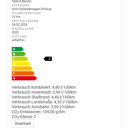
Hybrid Benzin
KATEGORIE
SUV/Geländewagen/Pickup
KILOMETERSTAND
10 km
ERSTZULASSUNG
24.02.2026
MODELLJAHR
2025
ZUSTAND
unfallfrei
Verbrauch kombiniert:
4,80 l/100km
Verbrauch Innenstadt:
3,90 l/100km
Verbrauch Stadtrand:
4,40 l/100km
Verbrauch Landstraße:
4,30 l/100km
Verbrauch Autobahn:
5,90 l/100km
CO
-Emissionen:
109,00 g/km
2
CO
-Klasse:
C
2
Download