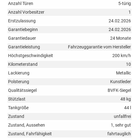
Anzahl Türen
5-türig
Anzahl Vorbesitzer
1
Erstzulassung
24.02.2026
Garantiebeginn
24.02.2026
Garantiedauer
24 Monate
Garantieleistung
Fahrzeuggarantie vom Hersteller
Höchstgeschwindigkeit
200 km/h
Kilometerstand
10
Lackierung
Metallic
Polsterung
Kunstleder
Qualitätssiegel
BVFK-Siegel
Stützlast
48 kg
Tankgröße
44 l
Zustand
unfallfrei
Zustand, Aussehen
1, sehr gut
Zustand, Fahrfähigkeit
fahrtauglich