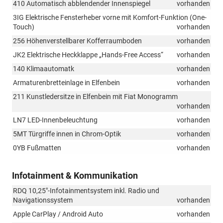
410 Automatisch abblendender Innenspiegel
vorhanden
3IG Elektrische Fensterheber vorne mit Komfort-Funktion (One-
Touch)
vorhanden
256 Höhenverstellbarer Kofferraumboden
vorhanden
JK2 Elektrische Heckklappe „Hands-Free Access“
vorhanden
140 Klimaautomatk
vorhanden
Armaturenbretteinlage in Elfenbein
vorhanden
211 Kunstledersitze in Elfenbein mit Fiat Monogramm
vorhanden
LN7 LED-Innenbeleuchtung
vorhanden
5MT Türgriffe innen in Chrom-Optik
vorhanden
0YB Fußmatten
vorhanden
Infotainment & Kommunikation
RDQ 10,25"-Infotainmentsystem inkl. Radio und
Navigationssystem
vorhanden
Apple CarPlay / Android Auto
vorhanden