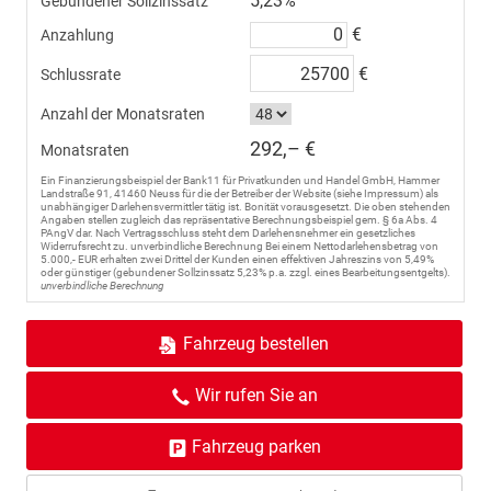
5,23%
Gebundener Sollzinssatz
€
Anzahlung
€
Schlussrate
Anzahl der Monatsraten
292,– €
Monatsraten
Ein Finanzierungsbeispiel der Bank11 für Privatkunden und Handel GmbH, Hammer
Landstraße 91, 41460 Neuss für die der Betreiber der Website (siehe Impressum) als
unabhängiger Darlehensvermittler tätig ist. Bonität vorausgesetzt. Die oben stehenden
Angaben stellen zugleich das repräsentative Berechnungsbeispiel gem. § 6a Abs. 4
PAngV dar. Nach Vertragsschluss steht dem Darlehensnehmer ein gesetzliches
Widerrufsrecht zu. unverbindliche Berechnung Bei einem Nettodarlehensbetrag von
5.000,- EUR erhalten zwei Drittel der Kunden einen effektiven Jahreszins von 5,49%
oder günstiger (gebundener Sollzinssatz 5,23% p.a. zzgl. eines Bearbeitungsentgelts).
unverbindliche Berechnung
Fahrzeug bestellen
Wir rufen Sie an
Fahrzeug parken