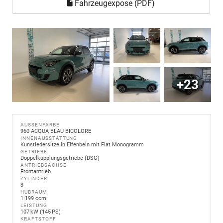
Fahrzeugexpose (PDF)
+23
AUSSENFARBE
960 ACQUA BLAU BICOLORE
INNENAUSSTATTUNG
Kunstledersitze in Elfenbein mit Fiat Monogramm
GETRIEBE
Doppelkupplungsgetriebe (DSG)
ANTRIEBSACHSE
Frontantrieb
ZYLINDER
3
HUBRAUM
1.199 ccm
LEISTUNG
107 kW (145 PS)
KRAFTSTOFF