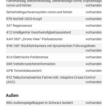
Fahrerairbag, Beifahrerairbag, Seitenairbags vorne, Kopfairbags
vorne und hinten
vorhanden
Sicherheitsgurtwarnsysten vorne und hinten
vorhanden
RTR Notfall-/SOS-Knopf
vorhanden
347 Regensensor
vorhanden
412 Intelligenter Geschwindigkeitsassistent
vorhanden
XAH 360°-„Drone View“-Parksensoren
vorhanden
9YN 180°-Rückfahrkamera mit dynamischen Führungslinien
vorhanden
XC4 Elektrische Parkbremse
vorhanden
0XR Verkehrszeicheninformation
vorhanden
GPB Totwinkelassistent
vorhanden
9YZ Teilautomatisiertes Fahren inkl. Adaptive Cruise Control
(ACC)
vorhanden
Außen
88Q Außenspiegelkappen in Schwarz lackiert
vorhanden