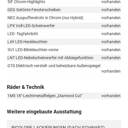
5IF Chrom-Highlights
vorhanden
GEG Getönte Fensterscheiben
vorhanden
NEC Auspuffendrohr in Chrom (nur Hybrid)
vorhanden
LPX Voll-LED-Scheinwerfer
vorhanden
LED -Tagfahrlicht
vorhanden
LAY LED-Heckleuchten
vorhanden
3U1 LED-Blinkleuchten vorne
vorhanden
LNT LED-Nebelscheinwerfer mit Abbiegefunktion
vorhanden
GTD Elektrisch verstell- und beheizbare Außenspiegel
vorhanden
Räder & Technik
1M5 18"-Leichtmetallfelgen „Diamond Cut“
vorhanden
Weitere eingebaute Ausstattung
BICOLORE-LACKIERUNGEN (DACH SCHWARZ)