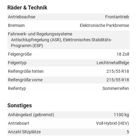
Räder & Technik
Antriebsachse
Frontantrieb
Bremsen
Elektronische Parkbremse
Fahrwerk- und Regelungssysteme
Antischlupfregelung (ASR), Elektronisches Stabilitäts-
Programm (ESP)
Felgengröße
18 Zoll
Felgentyp
Leichtmetallfelge
Reifengröße hinten
215/55 R18
Reifengröße vorne
215/55 R18
Reifentyp
Sommerreifen
Sonstiges
Anhängelast (gebremst)
1100 kg
Antriebsart
Voll-Hybrid (HEV)
Anzahl Sitzplätze
5